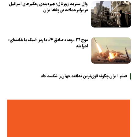
وال‌استریت ژورنال: جیره‌بندی رهگیر‌های اسرائیل
در برابر حملات بی‌وقفه ایران
موج ۳۱ «وعده صادق ۴» با رمز «لبیک یا خامنه‌ای»
اجرا شد
فیلم| ایران چگونه قوی‌ترین پدافند جهان را شکست داد