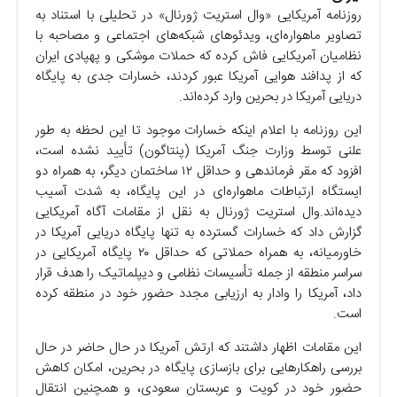
روزنامه آمریکایی «وال استریت ژورنال» در تحلیلی با استناد به
تصاویر ماهواره‌ای، ویدئوهای شبکه‌های اجتماعی و مصاحبه با
نظامیان آمریکایی فاش کرده که حملات موشکی و پهپادی ایران
که از پدافند هوایی آمریکا عبور کردند، خسارات جدی به پایگاه
دریایی آمریکا در بحرین وارد کرده‌اند.
این روزنامه با اعلام اینکه خسارات موجود تا این لحظه به طور
علنی توسط وزارت جنگ آمریکا (پنتاگون) تأیید نشده است،
افزود که مقر فرماندهی و حداقل ۱۲ ساختمان دیگر، به همراه دو
ایستگاه ارتباطات ماهواره‌ای در این پایگاه، به شدت آسیب
دیده‌اند.وال استریت ژورنال به نقل از مقامات آگاه آمریکایی
گزارش داد که خسارات گسترده به تنها پایگاه دریایی آمریکا در
خاورمیانه، به همراه حملاتی که حداقل ۲۰ پایگاه آمریکایی در
سراسر منطقه از جمله تأسیسات نظامی و دیپلماتیک را هدف قرار
داد، آمریکا را وادار به ارزیابی مجدد حضور خود در منطقه کرده
است.
این مقامات اظهار داشتند که ارتش آمریکا در حال حاضر در حال
بررسی راهکارهایی برای بازسازی پایگاه در بحرین، امکان کاهش
حضور خود در کویت و عربستان سعودی، و همچنین انتقال