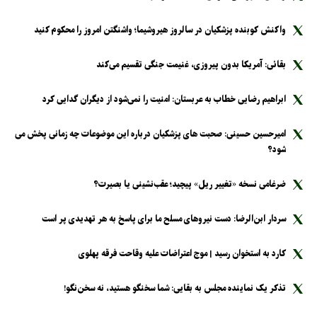
واکنش کوبنده پزشکیان در سالروز هیروشیما؛ واشنگتن امروز را محکوم کنید
بقائی: آمریکا بدون پیروزی، غنیمت جنگی تقسیم می‌کند
ابراهیم رضایی خطاب به عربستان: امنیت را نمی‌شود از دیگران گدایی کرد
امیرحسین حسینی: صحبت های پزشکیان درباره این موضوعات چه زمانی پخش می
شود؟
ضرغامی نسخه «تغییر ریل» پیچید؛ عقب‌نشینی یا بصیرت؟
سردار ابن‌الرضا: دست نیرو‌های مسلح ما برای پاسخ به هر تهدیدی پر است
کارد به استخوان رسید | موج اعتراضات علیه وقاحت فرقه پهلوی
تذکر یک نماینده مجلس به بقایی: شما سخنگو هستید، نه سخن‌نگو!