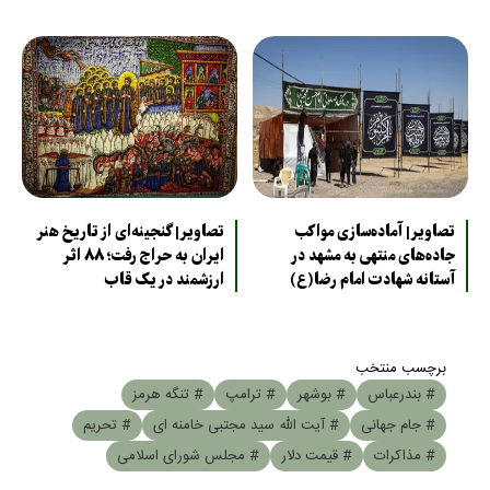
تصاویر| آماده‌سازی مواکب
تصاویر| گنجینه‌ای از تاریخ هنر
جاده‌های منتهی به مشهد در
ایران به حراج رفت؛ ۸۸ اثر
آستانه شهادت امام رضا(ع)
ارزشمند در یک قاب
برچسب منتخب
# بندرعباس
# بوشهر
# ترامپ
# تنگه هرمز
# جام جهانی
# آیت الله سید مجتبی خامنه ای
# تحریم
# مذاکرات
# قیمت دلار
# مجلس شورای اسلامی