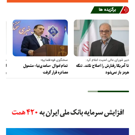
برگزیده ها
دبیر شورای عالی امنیت اعلام کرد:
سخنگوی قوه قضاییه؛
سخنگ
تا آمریکا رفتارش را اصلاح نکند، تنگه
تمام اموال «ساعدی‌نیا» مشمول
ارتش 
هرمز باز نمی‌شود
مصادره قرار گرفت
و دف