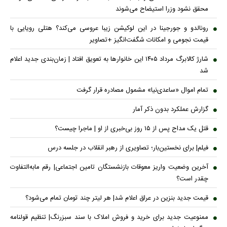
محقق نشود وزرا استیضاح می‌شوند
رونالدو و جورجینا در این لوکیشن زیبا عروسی می‌کند؟ هتلی رویایی با
قیمت نجومی و امکانات شگفت‌انگیز +تصاویر
شارژ کالابرگ مرداد ۱۴۰۵ این خانوار‌ها به تعویق افتاد | زمان‌بندی جدید اعلام
شد
تمام اموال «ساعدی‌نیا» مشمول مصادره قرار گرفت
گزارش عملکرد بدون ذکر آمار
قتل یک مداح پس از ۱۵ روز بی‌خبری از او | ماجرا چیست؟
فیلم| برای نخستین‌بار؛ تصاویری از رهبر انقلاب در جلسه درس
آخرین وضعیت واریز معوقات بازنشستگان تامین اجتماعی| رقم مابه‌التفاوت
چقدر است؟
قیمت جدید بنزین در عراق اعلام شد| هر لیتر چند تومان تمام می‌شود؟
ممنوعیت جدید برای خرید و فروش املاک با سند سبزرنگ| تنظیم قولنامه