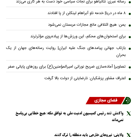
رسانه عبری: نتانیاهو برای نجات سیاسی خود دست به هر کاری می‌زند
۸ ماه در دریا| خدمه ناو آبراهام لینکلن از پا افتادند
یمن: هیچ ائتلافی مانع مجازات عربستان نمی‌شود
برای استخوان‌های محکم، این ورزش‌ها از پیاده‌روی مؤثرترند
بازتاب جهانی پیامدهای جنگ علیه ایران| روایت رسانه‌های جهان از یک
بحران
تصاویر| آماده‌سازی ضریح نورانی امیرالمؤمنین(ع) برای روزهای پایانی صفر
اعتراف مشاور پزشکیان: نارضایتی از دولت بالا گرفت
فضای مجازی
واکنش تند رئیس کمیسیون امنیت ملی به توافق مکه: هیچ خطایی بی‌پاسخ
نمی‌ماند
ولایتی: نیرو‌های خارجی باید منطقه را ترک کنند