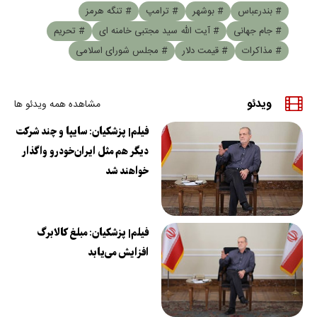
# بندرعباس
# بوشهر
# ترامپ
# تنگه هرمز
# جام جهانی
# آیت الله سید مجتبی خامنه ای
# تحریم
# مذاکرات
# قیمت دلار
# مجلس شورای اسلامی
ویدئو
مشاهده همه ویدئو ها
فیلم| پزشکیان: سایپا و چند شرکت
دیگر هم مثل ایران‌خودرو واگذار
خواهند شد
فیلم| پزشکیان: مبلغ کالابرگ
افزایش می‌یابد