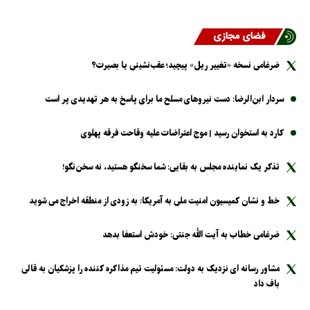
فضای مجازی
ضرغامی نسخه «تغییر ریل» پیچید؛ عقب‌نشینی یا بصیرت؟
سردار ابن‌الرضا: دست نیرو‌های مسلح ما برای پاسخ به هر تهدیدی پر است
کارد به استخوان رسید | موج اعتراضات علیه وقاحت فرقه پهلوی
تذکر یک نماینده مجلس به بقایی: شما سخنگو هستید، نه سخن‌نگو!
خط و نشان کمیسیون امنیت ملی به آمریکا: به زودی از منطقه اخراج می شوید
ضرغامی خطاب به آیت الله جنتی: خودش استعفا بدهد
مشاور رسانه ای نزدیک به دولت: مسئولیت تیم مذاکره کننده را پزشکیان به قالی
باف داد