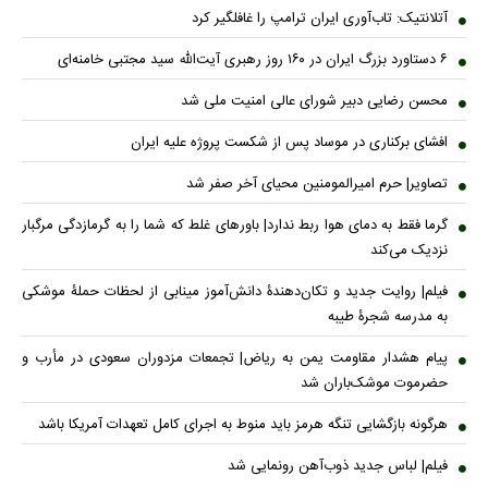
آتلانتیک: تاب‌آوری ایران ترامپ را غافلگیر کرد
۶ دستاورد بزرگ ایران در ۱۶۰ روز رهبری آیت‌الله سید مجتبی خامنه‌ای
محسن رضایی دبیر شورای عالی امنیت ملی شد
افشای برکناری در موساد پس از شکست پروژه علیه ایران
تصاویر| حرم امیرالمومنین محیای آخر صفر شد
گرما فقط به دمای هوا ربط ندارد| باورهای غلط که شما را به گرمازدگی مرگبار
نزدیک می‌کند
فیلم| روایت جدید و تکان‌دهندۀ دانش‌آموز مینابی از لحظات حملۀ موشکی
به مدرسه شجرۀ طیبه
پیام هشدار مقاومت یمن به ریاض| تجمعات مزدوران سعودی در مأرب و
حضرموت موشک‌باران شد
هرگونه بازگشایی تنگه هرمز باید منوط به اجرای کامل تعهدات آمریکا باشد
فیلم| لباس جدید ذوب‌آهن رونمایی شد