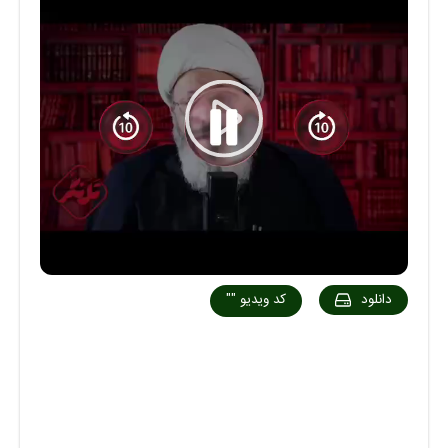
Play
Video
دانلود
کد ویدیو
""