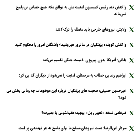
واکنش تند رئیس کمیسیون امنیت ملی به توافق مکه: هیچ خطایی بی‌پاسخ
نمی‌ماند
ولایتی: نیرو‌های خارجی باید منطقه را ترک کنند
واکنش کوبنده پزشکیان در سالروز هیروشیما؛ واشنگتن امروز را محکوم کنید
بقائی: آمریکا بدون پیروزی، غنیمت جنگی تقسیم می‌کند
ابراهیم رضایی خطاب به عربستان: امنیت را نمی‌شود از دیگران گدایی کرد
امیرحسین حسینی: صحبت های پزشکیان درباره این موضوعات چه زمانی پخش می
شود؟
ضرغامی نسخه «تغییر ریل» پیچید؛ عقب‌نشینی یا بصیرت؟
سردار ابن‌الرضا: دست نیرو‌های مسلح ما برای پاسخ به هر تهدیدی پر است