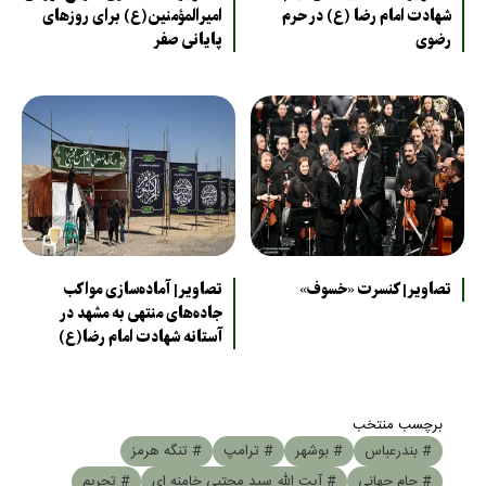
شهادت امام رضا (ع) در حرم
امیرالمؤمنین(ع) برای روزهای
رضوی
پایانی صفر
تصاویر| کنسرت «خسوف»
تصاویر| آماده‌سازی مواکب
جاده‌های منتهی به مشهد در
آستانه شهادت امام رضا(ع)
برچسب منتخب
# بندرعباس
# بوشهر
# ترامپ
# تنگه هرمز
# جام جهانی
# آیت الله سید مجتبی خامنه ای
# تحریم