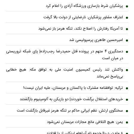
پزشکیان شرط بازسازی ورزشگاه آزادی را اعلام کرد
اعتراف مشاور پزشکیان: نارضایتی از دولت بالا گرفت
تا آمریکا رفتارش را اصلاح نکند، تنگه هرمز باز نمی‌شود
امیرحسین طاهری پرسپولیسی شد
دستگیری ۴ متهم در پرونده قتل حمیدرضا رجب‌زاده| پای شبکه تروریستی
در میان است
واکنش تند رئیس کمیسیون امنیت ملی به توافق مکه: هیچ خطایی
بی‌پاسخ نمی‌ماند
ترکیه: توافقنامه مشترک با پاکستان و عربستان، علیه ایران نیست!
خریدهای استقلال برگشت خوردند| دو بازیکن به آلومینیوم بازگشتند
سخنگوی ارتش: نظم ایرانی حاکم بر تنگه هرمز غیرقابل بازگشت است
یمن: هیچ ائتلافی مانع مجازات عربستان نمی‌شود
۸ ماه در دریا| خدمه ناو آبراهام لینکلن از پا افتادند