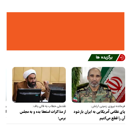
برگزیده ها
فرمانده نیروی زمینی ارتش:
نقدعلی خطاب به قالی باف:
وزیر ا
پای نظامی آمریکایی به ایران باز شود
از مذاکرات استعفا بده و به مجلس
اکنون
آن را قطع می‌کنیم
برس!