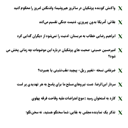
واکنش کوبنده پزشکیان در سالروز هیروشیما؛ واشنگتن امروز را محکوم کنید
بقائی: آمریکا بدون پیروزی، غنیمت جنگی تقسیم می‌کند
ابراهیم رضایی خطاب به عربستان: امنیت را نمی‌شود از دیگران گدایی کرد
امیرحسین حسینی: صحبت های پزشکیان درباره این موضوعات چه زمانی پخش می
شود؟
ضرغامی نسخه «تغییر ریل» پیچید؛ عقب‌نشینی یا بصیرت؟
سردار ابن‌الرضا: دست نیرو‌های مسلح ما برای پاسخ به هر تهدیدی پر است
کارد به استخوان رسید | موج اعتراضات علیه وقاحت فرقه پهلوی
تذکر یک نماینده مجلس به بقایی: شما سخنگو هستید، نه سخن‌نگو!