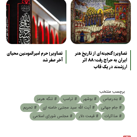
تصاویر| گنجینه‌ای از تاریخ هنر
تصاویر| حرم امیرالمومنین محیای
ایران به حراج رفت؛ ۸۸ اثر
آخر صفر شد
ارزشمند در یک قاب
برچسب منتخب
# بندرعباس
# بوشهر
# ترامپ
# تنگه هرمز
# جام جهانی
# آیت الله سید مجتبی خامنه ای
# تحریم
# مذاکرات
# قیمت دلار
# مجلس شورای اسلامی