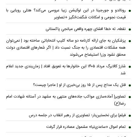
رونالدو و جورجینا در این لوکیشن زیبا عروسی می‌کند؟ هتلی رویایی با
قیمت نجومی و امکانات شگفت‌انگیز +تصاویر
نقطه، ته خط! افشای چهره واقعی میانجیِ پاکستانی
پزشکیان به جای ارائه کارنامه دو ساله کلیپ انتخاباتی ساخته بود | نمی‌توان
همه مشکلات اقتصادی را به جنگ نسبت داد | اگر شعار‌های اقتصادی دولت
محقق نشود وزرا استیضاح می‌شوند
شارژ کالابرگ مرداد ۱۴۰۵ این خانوار‌ها به تعویق افتاد | زمان‌بندی جدید اعلام
شد
قتل یک مداح پس از ۱۵ روز بی‌خبری از او | ماجرا چیست؟
تصاویر| آماده‌سازی مواکب جاده‌های منتهی به مشهد در آستانه شهادت امام
رضا(ع)
فیلم| برای نخستین‌بار؛ تصاویری از رهبر انقلاب در جلسه درس
تمام اموال «ساعدی‌نیا» مشمول مصادره قرار گرفت