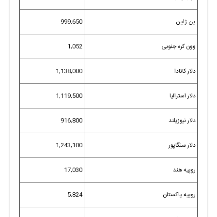
ین ژاپن
999,650
وون کره جنوبی
1,052
دلار کانادا
1,138,000
دلار استرالیا
1,119,500
دلار نیوزیلند
916,800
دلار سنگاپور
1,243,100
روپیه هند
17,030
روپیه پاکستان
5,824