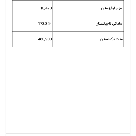
سوم قرقیزستان
18,470
سامانی تاجیکستان
173,354
منات ترکمنستان
460,900