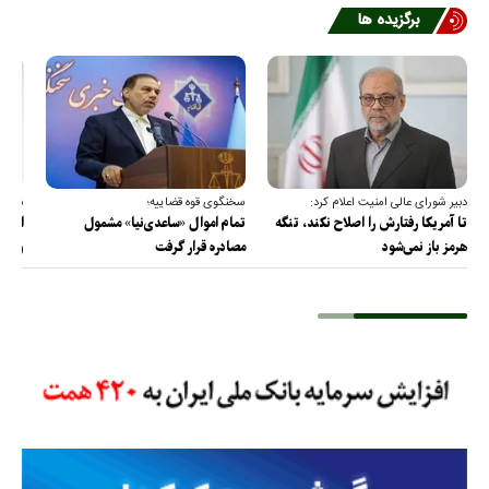
برگزیده ها
دبیر شورای عالی امنیت اعلام کرد:
سخنگوی قوه قضاییه؛
سخنگ
تا آمریکا رفتارش را اصلاح نکند، تنگه
تمام اموال «ساعدی‌نیا» مشمول
ارتش 
هرمز باز نمی‌شود
مصادره قرار گرفت
و دف