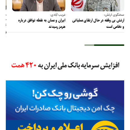
سخنگوی ارتش؛
غریب آبادی:
عضو ک
خارج
ارتش بی وقفه در حال ارتقای عملیاتی
ایران و عمان به نقطه توافق درباره
ترامپ
و دفاعی است
هرمز رسیدند
را پس