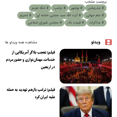
برچسب منتخب
# بندرعباس
# بوشهر
# ترامپ
# تنگه هرمز
# جام جهانی
# آیت الله سید مجتبی خامنه ای
# تحریم
# مذاکرات
# قیمت دلار
# مجلس شورای اسلامی
ویدئو
مشاهده همه ویدئو ها
فیلم| تعجب بلاگر آمریکایی از
خدمات، مهمان‌نوازی و حضور مردم
در اربعین
فیلم| ترامپ بازهم تهدید به حمله
علیه ایران کرد