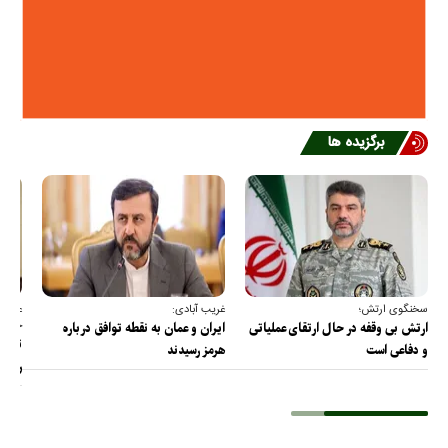
برگزیده ها
سخنگوی ارتش؛
غریب آبادی:
عضو ک
خارج
ارتش بی وقفه در حال ارتقای عملیاتی
ایران و عمان به نقطه توافق درباره
ترامپ
و دفاعی است
هرمز رسیدند
را پس