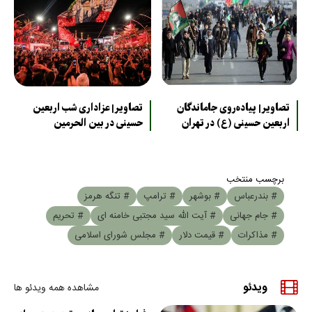
تصاویر| پیاده‌روی جاماندگان
تصاویر| عزاداری شب اربعین
اربعین حسینی (ع) در تهران
حسینی در بین الحرمین
برچسب منتخب
# بندرعباس
# بوشهر
# ترامپ
# تنگه هرمز
# جام جهانی
# آیت الله سید مجتبی خامنه ای
# تحریم
# مذاکرات
# قیمت دلار
# مجلس شورای اسلامی
ویدئو
مشاهده همه ویدئو ها