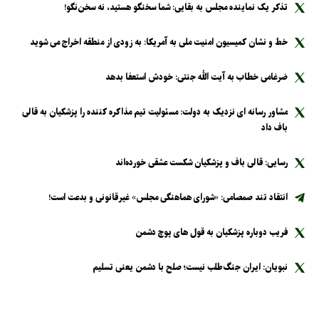
تذکر یک نماینده مجلس به بقایی: شما سخنگو هستید، نه سخن‌نگو!
خط و نشان کمیسیون امنیت ملی به آمریکا: به زودی از منطقه اخراج می شوید
ضرغامی خطاب به آیت الله جنتی: خودش استعفا بدهد
مشاور رسانه ای نزدیک به دولت: مسئولیت تیم مذاکره کننده را پزشکیان به قالی
باف داد
رسایی: قالی باف و پزشکیان شکست عشقی خورده‌اند
انتقاد تند صمصامی: «شورای هماهنگی مجلس» غیرقانونی و بدعت است!
فریب دوباره پزشکیان به قول های پوچ دشمن
نبویان: ایران جنگ‌طلب نیست؛ صلح با دشمن یعنی تسلیم