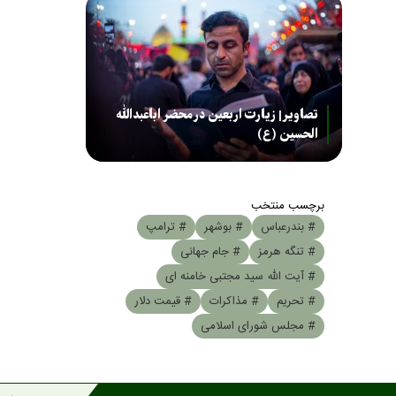
تصاویر| زیارت اربعین در محضر اباعبدالله
الحسین (ع)
برچسب منتخب
# بندرعباس
# بوشهر
# ترامپ
# تنگه هرمز
# جام جهانی
# آیت الله سید مجتبی خامنه ای
# تحریم
# مذاکرات
# قیمت دلار
# مجلس شورای اسلامی