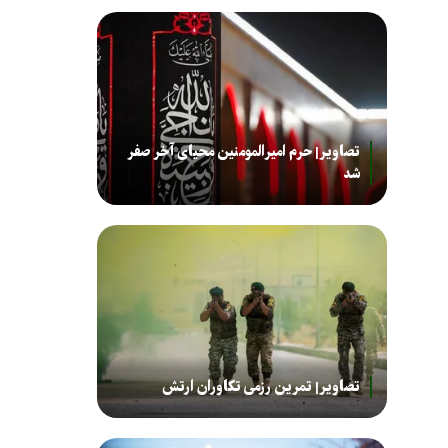
تصاویر| حرم امیرالمومنین محیای آخر صفر
شد
تصاویر| تمرین رزمی تکاوران ارتش