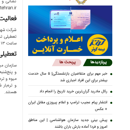
نشانی و س
tion.tehran.ir
فعالیت شهر
شرکت شهرو
تعطیلی تم
ساعت ۱۳ فعالیت داشته و در روز عاشورا تعطیل هستند.
تعطیلی 
پربازدیدها
پربحث ها
سازمان میا
خبر مهم برای متقاضیان بازنشستگی| ۵ سال خدمت
بیشتر برای این افراد اجباری شد
رئال مادرید گران‌ترین خرید تاریخ را انجام داد
هستند.
انتشار پیام عجیب ترامپ و اعلام پیروزی مقابل ایران
+ عکس
پیش بینی جدید سازمان هواشناسی | این مناطق
امروز و فردا آماده بارش باران باشند