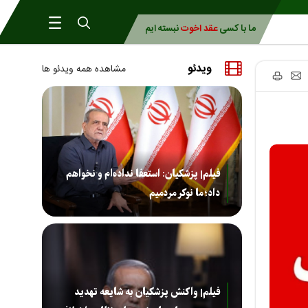
ما با کسی
عقد اخوت
نبسته ایم
ویدئو
مشاهده همه ویدئو ها
فیلم| پزشکیان: استعفا نداده‌ام و نخواهم
داد؛ ما نوکر مردمیم
فیلم| واکنش پزشکیان به شایعه تهدید