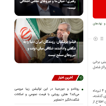
رهبری؛ «میان ما و نیروهای نظامی اختلافی
نیست»
و نهادهای
فیلم| پزشکیان: رزمندگان ایران دنیا را به
شگفتی واداشتند؛ شکافی میان دولت و
نیروهای مسلح نیست
ینی برخی
اکز شامل
آخرین اخبار
رونالدو و جورجینا در این لوکیشن زیبا عروسی
همشهری نوشت: همزمان با تاسوعا و عاشورای حسینی در روزهای چهارشنبه و پنج‌شنبه ۳ و ۴ تیرماه
می‌کند؟ هتلی رویایی با قیمت نجومی و امکانات
تیرماه مانند هفته‌های گذشته،
شگفت‌انگیز +تصاویر
وانند برای اطلاع از