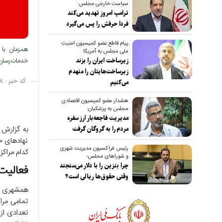
سیاست خارجی مجلس:
ترامپ امروز تهدید می‌کند
فردا حرفش را پس می‌گیرد
پیام قاطع عضو کمیسیون امنیت
همزمان با 
ملی مجلس به آمریکا:
خدمات‌رسان
زیرساخت ایران را بزند
زیرساخت‌هایتان را منهدم
کد خبر :
۸
می‌کنیم
هشدار عضو کمیسیون اقتصادی
مجلس به پزشکیان:
مدیریت فاجعه‌بار ارز سفره
به گزارش 
مردم را به گروگان گرفت
نهادهای خ
رئیس فراکسیون مدیریت شهری
کدام مراک
و شوراهای مجلس؛
چرا بنزین را با دلار می‌سنجند
فعالیت
وقتی حقوق‌ها ریالی است؟