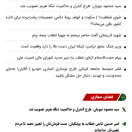
سید محمود نبویان: طرح کنترل و حاکمیت تنگه هرمز تصویب شد
شوی شفافیت! | سکوت و ابهام، رویۀ دائمیِ تصمیماتِ پشت‌پرده برای اداره
کشور باقی می‌ماند؟!
شهید لاریجانی گفت حاضر نیستم به چهرۀ انقلاب پنجه بزنم
وزیر جنگ سابق ترامپ: اینکه ایران دست بالا را دارد واقعیت است
پیام حجت‌الاسلام اژه‌ای خطاب به دبیر جدید شورای عالی امنیت ملی
قشر متوسط جامعه، قربانی طرح نوسازی اجباری خودرو | آقایان! به‌جای
محدودیت و تهدید، دنبال حل مشکل باشید
فضای مجازی
سید محمود نبویان: طرح کنترل و حاکمیت تنگه هرمز تصویب شد
امیر حسین ثابتی خطاب به پزشکیان: دست فرمان‌تان را تغییر دهید تا مردم
تغییرتان نداده‌اند