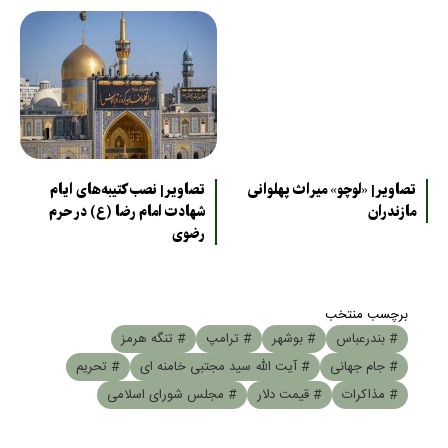
تصاویر| «لوچو» میراث پهلوانی
تصاویر| نصب کتیبه‌های ایام
مازندران
شهادت امام رضا (ع) در حرم
رضوی
برچسب منتخب
# بندرعباس
# بوشهر
# ترامپ
# تنگه هرمز
# جام جهانی
# آیت الله سید مجتبی خامنه ای
# تحریم
# مذاکرات
# قیمت دلار
# مجلس شورای اسلامی