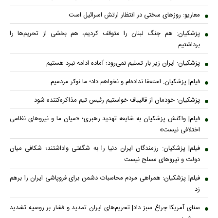
معاریو: روزهای سختی در انتظار ارتش اسرائیل است
پزشکیان: هم جنگ لبنان را متوقف کردیم، هم بخشی از تحریم‌ها را
برداشتیم
پزشکیان: ایران زیر بار تسلیم نمی‌رود؛ آماده ادامه نبرد هستیم
فیلم| پزشکیان: استعفا نداده‌ام و نخواهم داد؛ ما نوکر مردمیم
پزشکیان: خودمان از قالیباف خواستیم رئیس تیم مذاکره‌کننده شود
فیلم| واکنش پزشکیان به شایعه تهدید رهبری؛ «میان ما و نیروهای نظامی
اختلافی نیست»
فیلم| پزشکیان: رزمندگان ایران دنیا را به شگفتی واداشتند؛ شکافی میان
دولت و نیروهای مسلح نیست
فیلم| پزشکیان: همراهی مردم محاسبات دشمن برای فروپاشی ایران را برهم
زد
سنای آمریکا چراغ سبز داد| تحریم‌های ایران تمدید و فشار بر روسیه تشدید
می‌شود