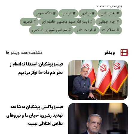
برچسب منتخب
# بندرعباس
# بوشهر
# ترامپ
# تنگه هرمز
# جام جهانی
# آیت الله سید مجتبی خامنه ای
# تحریم
# مذاکرات
# قیمت دلار
# مجلس شورای اسلامی
ویدئو
مشاهده همه ویدئو ها
فیلم| پزشکیان: استعفا نداده‌ام و
نخواهم داد؛ ما نوکر مردمیم
فیلم| واکنش پزشکیان به شایعه
تهدید رهبری؛ «میان ما و نیروهای
نظامی اختلافی نیست»