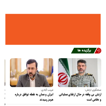
برگزیده ها
سخنگوی ارتش؛
غریب آبادی:
عضو ک
خارج
ارتش بی وقفه در حال ارتقای عملیاتی
ایران و عمان به نقطه توافق درباره
ترامپ
و دفاعی است
هرمز رسیدند
را پس