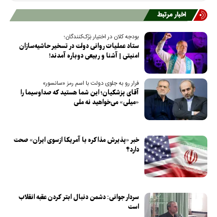
اخبار مرتبط
بودجه کلان در اختیار بَزَک‌کنندگان؛
ستاد عملیات روانی دولت در تسخیر حاشیه‌سازان
امنیتی | آشنا و ربیعی دوباره آمدند!
فرار رو به جلوی دولت با اسم رمز «سانسور»
آقای پزشکیان؛ این شما هستید که صداوسیما را
«میلی» می‌خواهید نه ملی
خبر «پذیرش مذاکره با آمریکا ازسوی ایران» صحت
دارد؟
سردار جوانی: دشمن دنبال ابتر کردن عقبه انقلاب
است