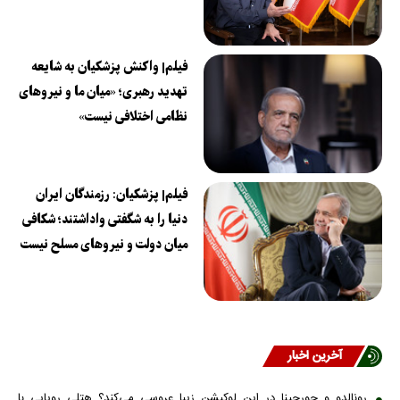
فیلم| واکنش پزشکیان به شایعه
تهدید رهبری؛ «میان ما و نیروهای
نظامی اختلافی نیست»
فیلم| پزشکیان: رزمندگان ایران
دنیا را به شگفتی واداشتند؛ شکافی
میان دولت و نیروهای مسلح نیست
آخرین اخبار
رونالدو و جورجینا در این لوکیشن زیبا عروسی می‌کند؟ هتلی رویایی با