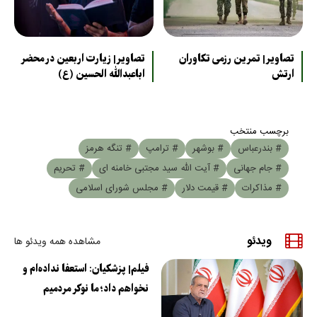
تصاویر| تمرین رزمی تکاوران
تصاویر| زیارت اربعین در محضر
ارتش
اباعبدالله الحسین (ع)
برچسب منتخب
# بندرعباس
# بوشهر
# ترامپ
# تنگه هرمز
# جام جهانی
# آیت الله سید مجتبی خامنه ای
# تحریم
# مذاکرات
# قیمت دلار
# مجلس شورای اسلامی
ویدئو
مشاهده همه ویدئو ها
فیلم| پزشکیان: استعفا نداده‌ام و
نخواهم داد؛ ما نوکر مردمیم