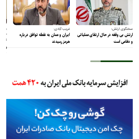
سخنگوی ارتش؛
غریب آبادی:
عضو ک
خارج
ارتش بی وقفه در حال ارتقای عملیاتی
ایران و عمان به نقطه توافق درباره
ترامپ
و دفاعی است
هرمز رسیدند
را پس