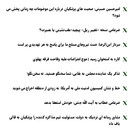
امیرحسین حسینی: صحبت های پزشکیان درباره این موضوعات چه زمانی پخش می
شود؟
ضرغامی نسخه «تغییر ریل» پیچید؛ عقب‌نشینی یا بصیرت؟
سردار ابن‌الرضا: دست نیرو‌های مسلح ما برای پاسخ به هر تهدیدی پر است
کارد به استخوان رسید | موج اعتراضات علیه وقاحت فرقه پهلوی
تذکر یک نماینده مجلس به بقایی: شما سخنگو هستید، نه سخن‌نگو!
خط و نشان کمیسیون امنیت ملی به آمریکا: به زودی از منطقه اخراج می شوید
ضرغامی خطاب به آیت الله جنتی: خودش استعفا بدهد
مشاور رسانه ای نزدیک به دولت: مسئولیت تیم مذاکره کننده را پزشکیان به قالی
باف داد