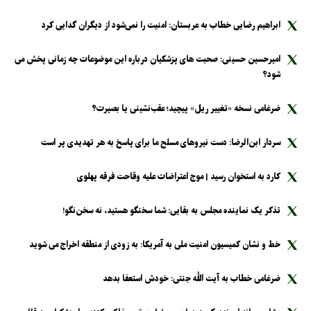
ابراهیم رضایی خطاب به عربستان: امنیت را نمی‌شود از دیگران گدایی کرد
امیرحسین حسینی: صحبت های پزشکیان درباره این موضوعات چه زمانی پخش می
شود؟
ضرغامی نسخه «تغییر ریل» پیچید؛ عقب‌نشینی یا بصیرت؟
سردار ابن‌الرضا: دست نیرو‌های مسلح ما برای پاسخ به هر تهدیدی پر است
کارد به استخوان رسید | موج اعتراضات علیه وقاحت فرقه پهلوی
تذکر یک نماینده مجلس به بقایی: شما سخنگو هستید، نه سخن‌نگو!
خط و نشان کمیسیون امنیت ملی به آمریکا: به زودی از منطقه اخراج می شوید
ضرغامی خطاب به آیت الله جنتی: خودش استعفا بدهد