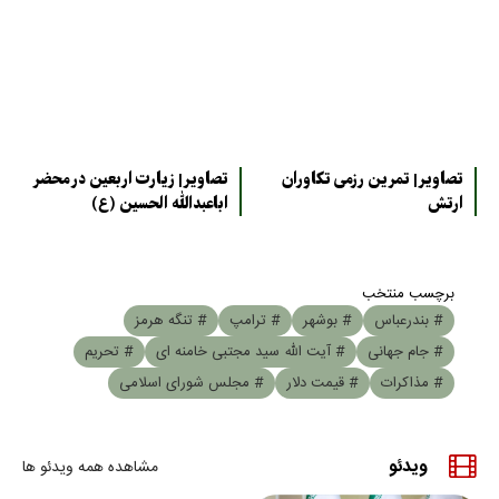
تصاویر| تمرین رزمی تکاوران
تصاویر| زیارت اربعین در محضر
ارتش
اباعبدالله الحسین (ع)
برچسب منتخب
# بندرعباس
# بوشهر
# ترامپ
# تنگه هرمز
# جام جهانی
# آیت الله سید مجتبی خامنه ای
# تحریم
# مذاکرات
# قیمت دلار
# مجلس شورای اسلامی
ویدئو
مشاهده همه ویدئو ها