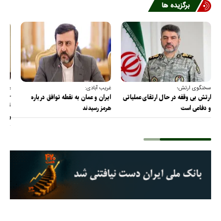
برگزیده ها
سخنگوی ارتش؛
غریب آبادی:
عضو ک
خارج
ارتش بی وقفه در حال ارتقای عملیاتی
ایران و عمان به نقطه توافق درباره
ترامپ
و دفاعی است
هرمز رسیدند
را پس