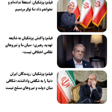
فیلم| پزشکیان: استعفا نداده‌ام و
نخواهم داد؛ ما نوکر مردمیم
فیلم| واکنش پزشکیان به شایعه
تهدید رهبری؛ «میان ما و نیروهای
نظامی اختلافی نیست»
فیلم| پزشکیان: رزمندگان ایران
دنیا را به شگفتی واداشتند؛ شکافی
میان دولت و نیروهای مسلح نیست