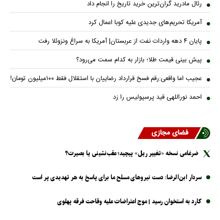
رئال مادرید گران‌ترین خرید تاریخ را انجام داد
آمریکا تحریم‌های جدیدی علیه کوبا اعمال کرد
پایان ۴ دهه واردات نفت از عربستان| آمریکا به سراغ ونزوئلا رفت
پیش بینی قیمت طلا؛ بازار به کدام سمت می‌رود؟
عجیب اما واقعی:رقم فسخ قرارداد رضاییان با استقلال فقط ۱۰۰میلیون تومان!
احمد نوراللهی قید پرسپولیس را زد
فضای مجازی
ضرغامی نسخه «تغییر ریل» پیچید؛ عقب‌نشینی یا بصیرت؟
سردار ابن‌الرضا: دست نیرو‌های مسلح ما برای پاسخ به هر تهدیدی پر است
کارد به استخوان رسید | موج اعتراضات علیه وقاحت فرقه پهلوی