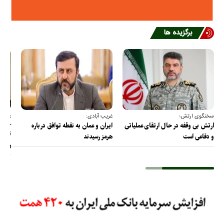
برگزیده ها
سخنگوی ارتش؛
غریب آبادی:
عضو ک
خارج
ارتش بی وقفه در حال ارتقای عملیاتی
ایران و عمان به نقطه توافق درباره
ترامپ
و دفاعی است
هرمز رسیدند
را پس