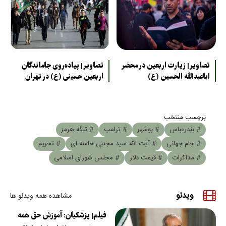
تصاویر| زیارت اربعین در محضر
تصاویر| پیاده‌روی جاماندگان
اباعبدالله الحسین (ع)
اربعین حسینی (ع) در تهران
برچسب منتخب
# بندرعباس
# بوشهر
# ترامپ
# تنگه هرمز
# جام جهانی
# آیت الله سید مجتبی خامنه ای
# تحریم
# مذاکرات
# قیمت دلار
# مجلس شورای اسلامی
ویدئو
مشاهده همه ویدئو ها
فیلم| پزشکیان: آموزش حق همه