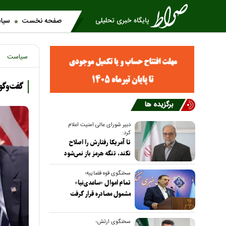
صفحه نخست
سیا
سیاست
گفت‌وگو
برگزیده ها
دبیر شورای عالی امنیت اعلام
کرد:
تا آمریکا رفتارش را اصلاح
نکند، تنگه هرمز باز نمی‌شود
سخنگوی قوه قضاییه؛
تمام اموال «ساعدی‌نیا»
مشمول مصادره قرار گرفت
سخنگوی ارتش؛