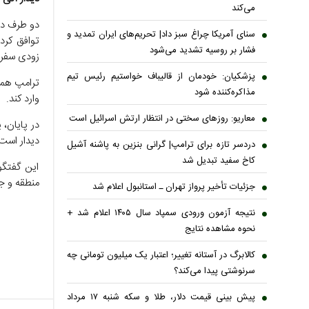
می‌کند
دو طرف درب
سنای آمریکا چراغ سبز داد| تحریم‌های ایران تمدید و
توافق کردن
فشار بر روسیه تشدید می‌شود
زودی سفر 
پزشکیان: خودمان از قالیباف خواستیم رئیس تیم
ترامپ همچن
مذاکره‌کننده شود
وارد کند.
معاریو: روزهای سختی در انتظار ارتش اسرائیل است
در پایان، 
دیدار است،
دردسر تازه برای ترامپ| گرانی بنزین به پاشنه آشیل
کاخ سفید تبدیل شد
این گفتگو
منطقه و ج
جزئیات تأخیر پرواز تهران ـ استانبول اعلام شد
نتیجه آزمون ورودی سمپاد سال ۱۴۰۵ اعلام شد +
نحوه مشاهده نتایج
کالابرگ در آستانه تغییر؛ اعتبار یک میلیون تومانی چه
سرنوشتی پیدا می‌کند؟
پیش بینی قیمت دلار، طلا و سکه شنبه ۱۷ مرداد