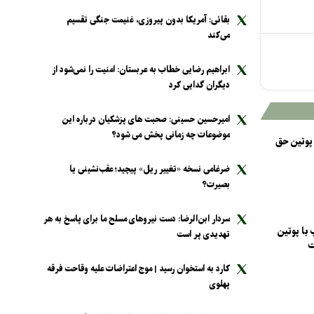
بقائی: آمریکا بدون پیروزی، غنیمت جنگی تقسیم
می‌کند
ابراهیم رضایی خطاب به عربستان: امنیت را نمی‌شود از
دیگران گدایی کرد
امیرحسین حسینی: صحبت های پزشکیان درباره این
موضوعات چه زمانی پخش می شود؟
 پوتین حق
ضرغامی نسخه «تغییر ریل» پیچید؛ عقب‌نشینی یا
بصیرت؟
سردار ابن‌الرضا: دست نیرو‌های مسلح ما برای پاسخ به هر
 با پوتین
تهدیدی پر است
ت
کارد به استخوان رسید | موج اعتراضات علیه وقاحت فرقه
پهلوی