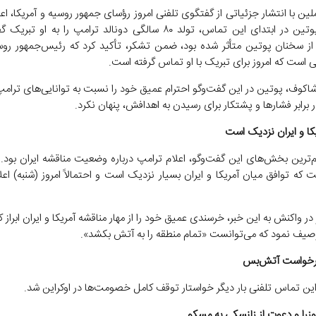
لین با انتشار جزئیاتی از گفتگوی تلفنی امروز رؤسای جمهور روسیه و آمریکا، اعل
ولادیمیر پوتین در ابتدای این تماس، تولد ۸۰ سالگی دونالد ترامپ را به او
از سخنان پوتین متأثر شده بود، ضمن تشکر، تأکید کرد که رئیس‌جمهور روس
 است که امروز برای تبریک با او تماس گرفته است.
شاکوف، پوتین در این گفت‌و‌گو احترام عمیق خود را نسبت به توانایی‌های ترامپ
برابر فشار‌ها و پشتکار برای رسیدن به اهدافش، پنهان نکرد.
کا و ایران نزدیک است
م‌ترین بخش‌های این گفت‌و‌گو، اعلام ترامپ درباره وضعیت مناقشه ایران بود. 
که توافق میان آمریکا و ایران بسیار نزدیک است و احتمالاً امروز (شنبه) اع
در واکنش به این خبر، خرسندی عمیق خود را از مهار مناقشه آمریکا و ایران ابراز کر
صیف نمود که می‌توانست «تمام منطقه را به آتش بکشد».
درخواست آتش‌بس
این تماس تلفنی بار دیگر خواستار توقف کامل خصومت‌ها در اوکراین شد.
وزرا و دعوت از زلنسکی به مسکو