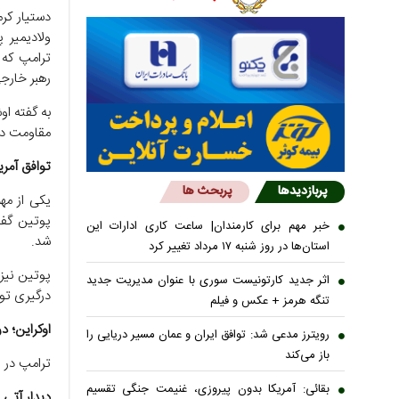
دستیار کرم
ترامپ که 
رهبر خارجی
به گفته او
مقاومت در 
توافق آمری
پربازدیدها
پربحث ها
یکی از مه
پوتین گفت 
خبر مهم برای کارمندان| ساعت کاری ادارات این
شد.
استان‌ها در روز شنبه ۱۷ مرداد تغییر کرد
پوتین نیز 
اثر جدید کارتونیست سوری با عنوان مدیریت جدید
درگیری تو
تنگه هرمز + عکس و فیلم
اوکراین؛ 
رویترز مدعی شد: توافق ایران و عمان مسیر دریایی را
باز می‌کند
ترامپ در 
بقائی: آمریکا بدون پیروزی، غنیمت جنگی تقسیم
دیدار آتی 