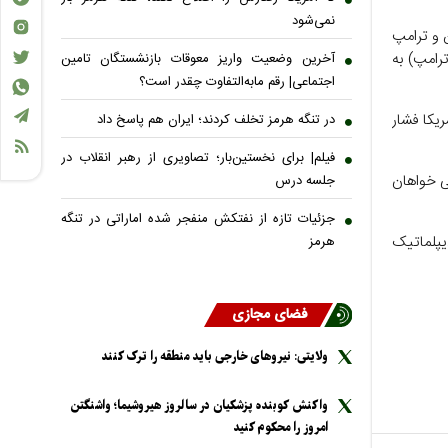
نمی‌شود
ن و ترامپ
ترامپ) به
آخرین وضعیت واریز معوقات بازنشستگان تامین
اجتماعی| رقم مابه‌التفاوت چقدر است؟
ریکا فشار
در تنگه هرمز تخلف کردند؛ ایران هم پاسخ داد
فیلم| برای نخستین‌بار؛ تصاویری از رهبر انقلاب در
کی خواهان
جلسه درس
جزئیات تازه از نفتکش منفجر شده اماراتی در تنگه
یپلماتیک
هرمز
فضای مجازی
ولایتی: نیرو‌های خارجی باید منطقه را ترک کنند
واکنش کوبنده پزشکیان در سالروز هیروشیما؛ واشنگتن
امروز را محکوم کنید