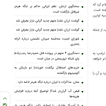
ام کرد که
سخنگوی ارتش: نظم ایرانی حاکم بر تنگه هرمز
 تبریک گفته است.
غیرقابل بازگشت است
یه اولین
گوشت ارزان نشد| متهم جدید گرانی بازار معرفی شد
، از جمله
گوشت ارزان نشد| متهم جدید گرانی بازار معرفی شد
شورای امنیت سه‌شنبه میزبان نشستی درباره کرانه
باختری
ترامپ به
دستگیری ۴ متهم در پرونده قتل حمیدرضا رجب‌زاده|
لام خواهد
پای شبکه تروریستی در میان است
خریدهای استقلال برگشت خوردند| دو بازیکن به
د و آن را
آلومینیوم بازگشتند
عمان: مذاکرات با ایران درباره تنگه هرمز ادامه دارد
قبض آب گران‌تر شد؟| توضیح آبفا درباره افزایش
هزینه‌ها
تا آمریکا رفتارش را اصلاح نکند، تنگه هرمز باز