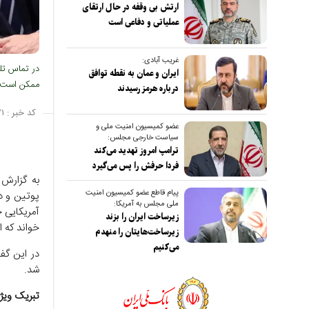
ارتش بی وقفه در حال ارتقای
عملیاتی و دفاعی است
غریب آبادی:
در تماس تلف
ایران و عمان به نقطه توافق
ممکن است ا
درباره هرمز رسیدند
کد خبر :
۱
عضو کمیسیون امنیت ملی و
سیاست خارجی مجلس:
ترامپ امروز تهدید می‌کند
فردا حرفش را پس می‌گیرد
به گزارش 
پیام قاطع عضو کمیسیون امنیت
پوتین و د
ملی مجلس به آمریکا:
آمریکایی 
زیرساخت ایران را بزند
خواند که ا
زیرساخت‌هایتان را منهدم
می‌کنیم
در این گفت
شد.
تبریک ویژه پوت