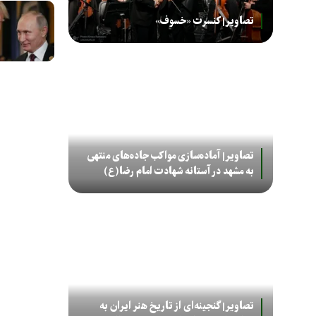
تصاویر| کنسرت «خسوف»
تصاویر| آماده‌سازی مواکب جاده‌های منتهی
به مشهد در آستانه شهادت امام رضا(ع)
تصاویر| گنجینه‌ای از تاریخ هنر ایران به