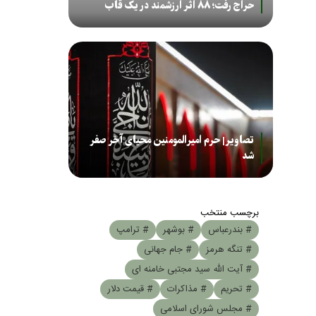
حراج رفت؛ ۸۸ اثر ارزشمند در یک قاب
تصاویر| حرم امیرالمومنین محیای آخر صفر
شد
برچسب منتخب
# بندرعباس
# بوشهر
# ترامپ
# تنگه هرمز
# جام جهانی
# آیت الله سید مجتبی خامنه ای
# تحریم
# مذاکرات
# قیمت دلار
# مجلس شورای اسلامی