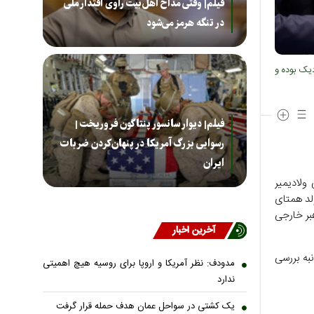
فیلم| وقتی مداح اهل‌بیت راوی اقتدار ملی
در تنگه هرمز می‌شود
دیک بوده و
فیلم| دیوار سانسور پنتاگون فروریخت |
رسوایی بزرگ آمریکا در پنهان‌کردن ضربات
ایران
ولادیمیر
لد همتای
بر خارجی
آخرین اخبار
نبه بررسی
مدودف: نظر آمریکا و اروپا برای روسیه هیچ اهمیتی
ندارد
یک کشتی در سواحل عمان هدف حمله قرار گرفت