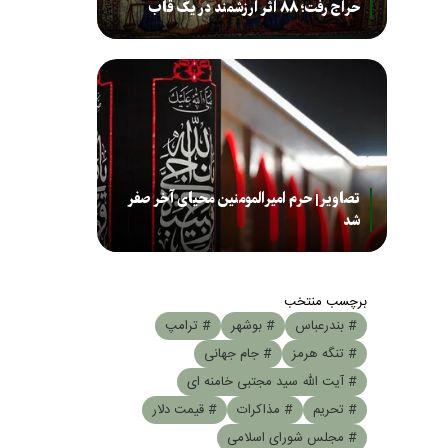
حراج رفت؛ ۸۸ اثر ارزشمند در یک قاب
تصاویر| حرم امیرالمومنین محیای آخر صفر
شد
برچسب منتخب
# بندرعباس
# بوشهر
# ترامپ
# تنگه هرمز
# جام جهانی
# آیت الله سید مجتبی خامنه ای
# تحریم
# مذاکرات
# قیمت دلار
# مجلس شورای اسلامی