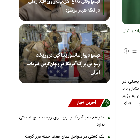
فیلم| وقتی مداح اهل‌بیت راوی اقتدار ملی
در تنگه هرمز می‌شود
ده و توان
فیلم| دیوار سانسور پنتاگون فروریخت |
رسوایی بزرگ آمریکا در پنهان‌کردن ضربات
ایران
 پستی در
نشان داد
ن به رژیم
آخرین اخبار
ان اجرای
مدودف: نظر آمریکا و اروپا برای روسیه هیچ اهمیتی
ندارد
یک کشتی در سواحل عمان هدف حمله قرار گرفت