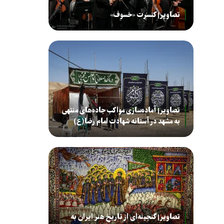
تصاویر| کنسرت «خسوف»
تصاویر| آماده‌سازی مواکب جاده‌های منتهی
به مشهد در آستانه شهادت امام رضا(ع)
تصاویر| گنجینه‌ای از تاریخ هنر ایران به