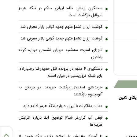
سخنگوی ارتش: نظم ایرانی حاکم بر تنگه هرمز
غیرقابل بازگشت است
گوشت ارزان نشد| متهم جدید گرانی بازار معرفی شد
گوشت ارزان نشد| متهم جدید گرانی بازار معرفی شد
شورای امنیت سه‌شنبه میزبان نشستی درباره کرانه
باختری
دستگیری ۴ متهم در پرونده قتل حمیدرضا رجب‌زاده|
پای شبکه تروریستی در میان است
خریدهای استقلال برگشت خوردند| دو بازیکن به
آلومینیوم بازگشتند
یکای لاتین
عمان: مذاکرات با ایران درباره تنگه هرمز ادامه دارد
قبض آب گران‌تر شد؟| توضیح آبفا درباره افزایش
هزینه‌ها
تا آمریکا رفتارش را اصلاح نکند، تنگه هرمز باز
 مصوب