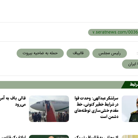
:
رئیس مجلس
قالیباف
حمله به ضاحیه بیروت
 ایران
مرتبط
سرلشکر عبدالهی: وحدت قوا
قالی باف به آمر
در شرایط خطیر کنونی، خط
می‌رود
مقدم خنثی‌سازی توطئه‌های
دشمن است
لاریجانی به قالیباف تبریک
ابلاغ یک قانون