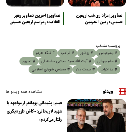
تصاویر| عزاداری شب اربعین
تصاویر| آخرین تصاویر رهبر
حسینی در بین الحرمین
انقلاب در مراسم اربعین حسینی
برچسب منتخب
# بندرعباس
# بوشهر
# ترامپ
# تنگه هرمز
# جام جهانی
# آیت الله سید مجتبی خامنه ای
# تحریم
# مذاکرات
# قیمت دلار
# مجلس شورای اسلامی
ویدئو
مشاهده همه ویدئو ها
فیلم| پشیمانی پویانفر از مواجهه با
شهید لاریجانی: «کاش طور دیگری
رفتار می‌کردم»