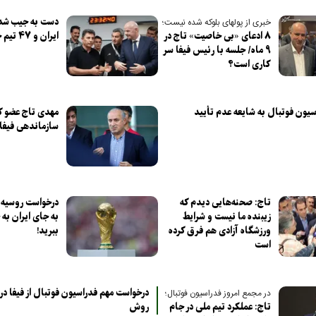
دست به جیب شدن
خبری از پولهای بلوکه شده نیست؛
۸ ادعای «بی خاصیت» تاج در
ایران و ۴۷ تیم جام جهانی
۹ ماه/ جلسه با رئیس فیفا سر
کاری است؟
یون فوتبال به شایعه عدم تأیید
مهدی تاج عضو ک
سازماندهی فیفا
تاج: صحنه‌هایی دیدم که
درخواست روسیه از 
زیبنده ما نیست و شرایط
به جای ایران به
ورزشگاه آزادی هم فرق کرده
ببرید!
است
درخواست مهم فدراسیون فوتبال از فیفا در 
در مجمع امروز فدراسیون فوتبال؛
تاج: عملکرد تیم ملی در جام
روش