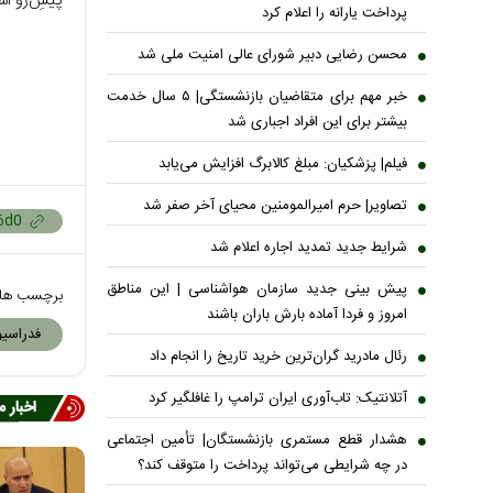
پیشِ‌رو ا
پرداخت یارانه را اعلام کرد
محسن رضایی دبیر شورای عالی امنیت ملی شد
خبر مهم برای متقاضیان بازنشستگی| ۵ سال خدمت
بیشتر برای این افراد اجباری شد
فیلم| پزشکیان: مبلغ کالابرگ افزایش می‌یابد
تصاویر| حرم امیرالمومنین محیای آخر صفر شد
شرایط جدید تمدید اجاره اعلام شد
پیش بینی جدید سازمان هواشناسی | این مناطق
برچسب ها
امروز و فردا آماده بارش باران باشند
فدراسیو
رئال مادرید گران‌ترین خرید تاریخ را انجام داد
آتلانتیک: تاب‌آوری ایران ترامپ را غافلگیر کرد
اخبار 
هشدار قطع مستمری بازنشستگان| تأمین اجتماعی
در چه شرایطی می‌تواند پرداخت را متوقف کند؟