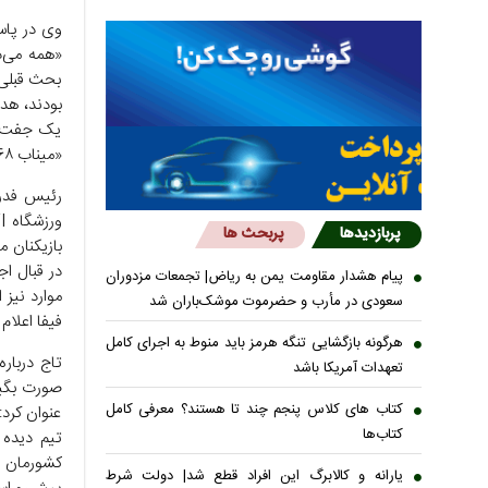
بحث قبلی،
بودند، هدف
یک جفت کف
«میناب ۱۶۸» در جام جهانی شرکت کند.»
رئیس فدرا
پربازدیدها
پربحث ها
بازیکنان م
در قبال اج
پیام هشدار مقاومت یمن به ریاض| تجمعات مزدوران
موارد نیز
سعودی در مأرب و حضرموت موشک‌باران شد
فیفا اعلام
هرگونه بازگشایی تنگه هرمز باید منوط به اجرای کامل
تاج درباره
تعهدات آمریکا باشد
صورت بگیر
کتاب های کلاس پنجم چند تا هستند؟ معرفی کامل
عنوان کرد:
کتاب‌ها
تیم دیده 
کشورمان و
یارانه و کالابرگ این افراد قطع شد| دولت شرط