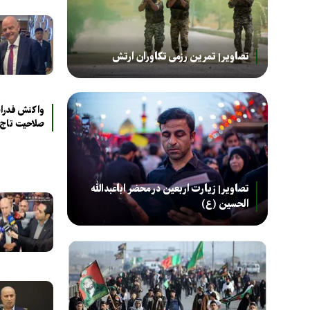
تصاویر| تمرین رزمی تکاوران ارتش
واکنش فدراس
صلاحیت تاج
تصاویر| زیارت اربعین در محضر اباعبدالله
الحسین (ع)