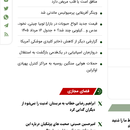
منافق است یا قلب مریض دارد
وینگر آفریقایی پرسپولیس ماندنی شد
قیمت جدید انواع حبوبات در بازار| لوبیا چیتی، نخود،
عدس و...کیلویی چند شد؟ + جدول ۱۶ مرداد ۱۴۰۵
گزارشی دیگر از کاهش ذخایر کلیدی موشکی آمریکا
دروازه‌بان اسپانیایی در یک‌قدمی بازگشت به استقلال
حملات هوایی سنگین روسیه به مراکز کنترل پهپادی
اوکراین
فضای مجازی
ابراهیم رضایی خطاب به عربستان: امنیت را نمی‌شود از
دیگران گدایی کرد
یفا 10 شرط ما را شنید
امیرحسین حسینی: صحبت های پزشکیان درباره این
د