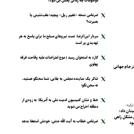
موضوعات چه زمانی پخش می شود؟
ضرغامی نسخه «تغییر ریل» پیچید؛ عقب‌نشینی یا
بصیرت؟
سردار ابن‌الرضا: دست نیرو‌های مسلح ما برای پاسخ به هر
تهدیدی پر است
کارد به استخوان رسید | موج اعتراضات علیه وقاحت فرقه
پهلوی
در جام جهانی
تذکر یک نماینده مجلس به بقایی: شما سخنگو هستید،
نه سخن‌نگو!
خط و نشان کمیسیون امنیت ملی به آمریکا: به زودی از
کیه؛
منطقه اخراج می شوید
ینان داد؛
 مشکل راهی
ضرغامی خطاب به آیت الله جنتی: خودش استعفا بدهد
ود