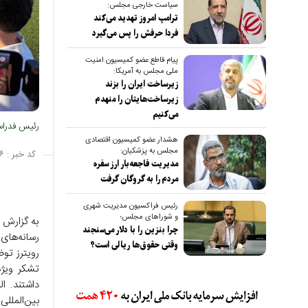
سیاست خارجی مجلس:
ترامپ امروز تهدید می‌کند
فردا حرفش را پس می‌گیرد
پیام قاطع عضو کمیسیون امنیت
ملی مجلس به آمریکا:
زیرساخت ایران را بزند
زیرساخت‌هایتان را منهدم
می‌کنیم
رئیس فدراسی
هشدار عضو کمیسیون اقتصادی
مجلس به پزشکیان:
کد خبر :
۶
مدیریت فاجعه‌بار ارز سفره
مردم را به گروگان گرفت
رئیس فراکسیون مدیریت شهری
و شوراهای مجلس؛
به گزارش ص
چرا بنزین را با دلار می‌سنجند
رسانه‌های
وقتی حقوق‌ها ریالی است؟
رویترز توض
تشکر ویژه
داشتند. ال
بین‌المللی