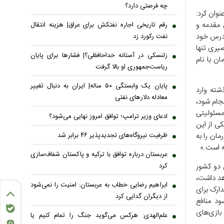
چه فرصتی دارد؟
ل خبرنگار نیویورک تایمز درباره نشان روی لباس خود «میناب ۱۶۸» عنوان کرد:
ا ۱۰ ساله بودند، بدون مقدمه و
رقم تاریخی اجاره نفتکش برای عراق| هزینه انتقال
 درس خود
نفت رکورد زد
صیری تنها
زلنسکی در آستانه خداحافظی؟| فشارها برای پایان
ن با نام
ریاست‌جمهوری او بالا گرفت
پایان یک وابستگی ۵۰ ساله| ایران به دنبال تغییر
شته وارد
معادله دلارهای نفتی
انجام شود،
 مسئولیتی
ادعای وزیر ترامپ؛ توافق امروز نهایی می‌شود؟
کی از این
ان را به
ظرفیت نیروگاه‌های تجدیدپذیر ۴۶ برابر شد
ه است.»
عربستان درباره توافق با ترکیه و پاکستان شفاف‌سازی
ن دو کشور
کرد
هد داشت،
ابراهیم رضایی خطاب به عربستان: امنیت را نمی‌شود
دارک برای
از دیگران گدایی کرد
ود منافع
بازی‌های
علم‌الهدی: هرکس می‌گوید جنگ را تمام کنیم یا