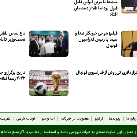
ملت‌ها با مربی ایرانی قابل
قبول بود اما طلا از دست‌مان
افتاد
فیلم| شوخی خبرنگار صدا و
تاج تماس تلفنی
سیما با رئیس فدراسیون
نخست‌وزیر کانادا 
فوتبال
ایت ۲۰۰ هزار دلاری کی‌روش از فدراسیون فوتبال
تاریخ برگزاری ج
۲۰۲۲ رسماً اعلام شد
باره ما
پیوندها
آرشیو
عضویت در خبرنامه
آب و هوا
اوقات شرعی
نظرسن
 معنوی این سایت متعلق به صراط نیوز می باشد و استفاده از مطالب با ذکر منبع بلامانع