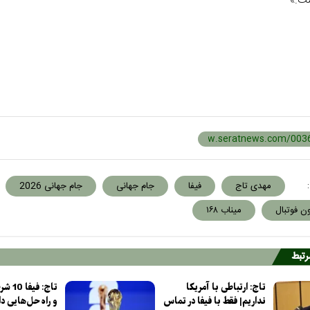
ست.»
:
مهدی تاج
فیفا
جام جهانی
جام جهانی 2026
ن فوتبال
میناب ۱۶۸
مرتبط
تاج: ارتباطی با آمریکا
تاج: ف
نداریم| فقط با فیفا در تماس
و راه حل‌هایی دا