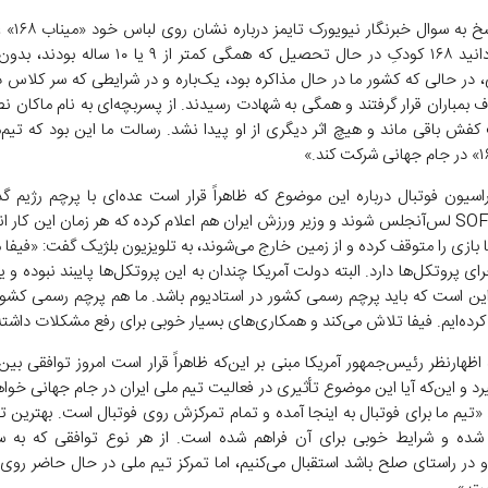
وی در پاسخ به سوا
«همه می‌دانید ۱۶۸ کودکِ در حال تحصیل که همگی کمتر از ۹ ی
 در حالی که کشور ما در حال مذاکره بود، یک‌باره و در شرایطی که سر کلاس
 بمباران قرار گرفتند و همگی به شهادت رسیدند. از پسربچه‌ای به نام ماکان ن
ش باقی ماند و هیچ اثر دیگری از او پیدا نشد. رسالت ما این بود که تیم‌ما
سیون فوتبال درباره این موضوع که ظاهراً قرار است عده‌ای با پرچم رژیم گذ
ورزشگاه SOFI لس‌آنجلس شوند و وزیر ورزش ایران هم اعلام کرده که هر زمان این کار 
ا بازی را متوقف کرده و از زمین خارج می‌شوند، به تلویزیون بلژیک گفت: «فیفا
رای پروتکل‌ها دارد. البته دولت آمریکا چندان به این پروتکل‌ها پایبند نبوده و ی
 این است که باید پرچم رسمی کشور در استادیوم باشد. ما هم پرچم رسمی کشورم
 کرده‌ایم. فیفا تلاش می‌کند و همکاری‌های بسیار خوبی برای رفع مشکلات داشت
 اظهارنظر رئیس‌جمهور آمریکا مبنی بر این‌که ظاهراً قرار است امروز توافقی بی
د و این‌که آیا این موضوع تأثیری در فعالیت تیم ملی ایران در جام جهانی خوا
 «تیم ما برای فوتبال به اینجا آمده و تمام تمرکزش روی فوتبال است. بهترین ت
شده و شرایط خوبی برای آن فراهم شده است. از هر نوع توافقی که به س
 در راستای صلح باشد استقبال می‌کنیم، اما تمرکز تیم ملی در حال حاضر روی 