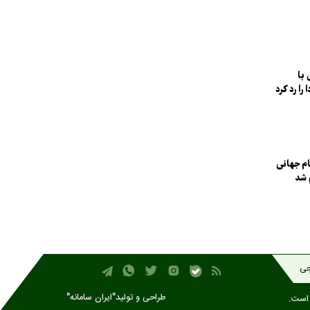
 با
را رد کرد
ام جهانی
جی
طراحی و تولید
"ایران سامانه"
 است.