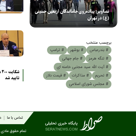
تصاویر| پیاده‌روی جاماندگان اربعین حسینی
(ع) در تهران
برچسب منتخب
# بندرعباس
# بوشهر
# ترامپ
# تنگه هرمز
# جام جهانی
# آیت الله سید مجتبی خامنه ای
شک
# تحریم
# مذاکرات
# قیمت دلار
تایید شد
# مجلس شورای اسلامی
تماس با ما
در
تمام حقوق مادی و