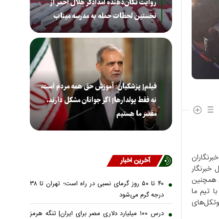
روایت تکان‌دهنده امدادگر هلال احمر از
نخستین لحظات حمله به مدرسه میناب
فیلم| پزشکیان: آموزش حق همه مردم است،
نه فقط پولدارها| اگر جوانان مشکل دارند،
مقصر ما هستیم
خبرنگاران
آخرین اخبار
 خبرنگار
م. همچنین
۴۰ تا ۵۰ روز گرمای نسبی در راه است؛ تهران تا ۳۸
ا تیم ما
درجه گرم می‌شود
روتکل‌های
درس ۱۰۰ میلیارد دلاری مصر برای ایران| تنگه هرمز