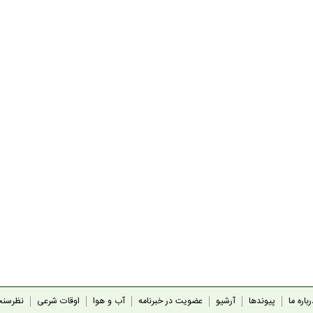
باره ما
پیوندها
آرشیو
عضویت در خبرنامه
آب و هوا
اوقات شرعی
نظرسن