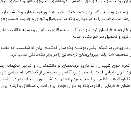
ران کردند، شهیدان طهرانچی، عباسی، ذوالفقاری، مینوچهر، فقهی، عسگری، برج
 رژیم صهیونیستی که برای ادامه حیات خود به ترور فرماندهان و دانشمندان
زمند است، قدرت را نه در میدان، بلکه در استیصال، تجاوز و جنایت جست‌و‌جو م
ر خارجه خاطرنشان کرد: شهادت آنان سند مظلومیت ایران و نشانه حقانیت ملت
ور، ترور و تحمیل سر خم نکرده است.
ی در پیامی در شبکه ایکس نوشت: یک سال گذشت؛ ایران نه شکست، نه عق
اش تضعیف شد، بلکه پیروزی‌های درخشانی را در برابر دشمنانش کسب کرد.
 ثمره خون شهیدان، فداکاری فرماندهان و دانشمندان، و تدابیر حکیمانه رهب
ت ایران، ایرانی است با صلابت‌تر، آگاه‌تر و مصمم‌تر از گذشته. نام تمامی شهید
 تا فرماندهان نظامی و امنیتی، مردم عادی و دانش آموزان میناب، در دل ملت ز
عنوان خاطره‌ای از اندوه، بلکه به عنوان عهدی برای اقتدار، استقلال و آینده ایران.