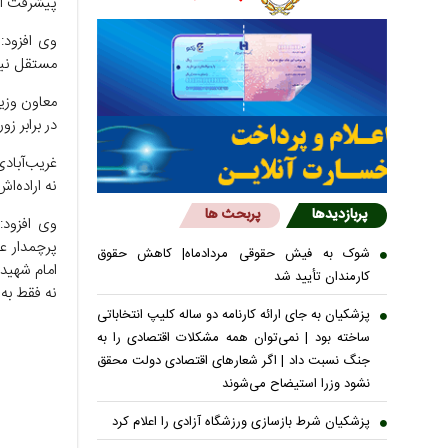
پیشرفت ای
وی افزود:
مستقل نیا
معاون وزی
در برابر ز
غریب‌آباد
نه اراده‌
پربازدیدها
پربحث ها
وی افزود:
پرچمدار عز
شوک به فیش حقوقی مردادماه| کاهش حقوق
امام شهید
کارمندان تأیید شد
نه فقط به 
پزشکیان به جای ارائه کارنامه دو ساله کلیپ انتخاباتی
ساخته بود | نمی‌توان همه مشکلات اقتصادی را به
جنگ نسبت داد | اگر شعار‌های اقتصادی دولت محقق
نشود وزرا استیضاح می‌شوند
پزشکیان شرط بازسازی ورزشگاه آزادی را اعلام کرد