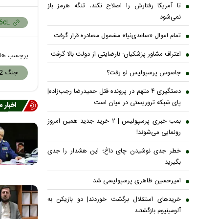
تا آمریکا رفتارش را اصلاح نکند، تنگه هرمز باز
نمی‌شود
تمام اموال «ساعدی‌نیا» مشمول مصادره قرار گرفت
اعتراف مشاور پزشکیان: نارضایتی از دولت بالا گرفت
برچسب ها
جنگ 12 روزه
جاسوس پرسپولیس لو رفت؟
دستگیری ۴ متهم در پرونده قتل حمیدرضا رجب‌زاده|
پای شبکه تروریستی در میان است
اخبار 
بمب خبری پرسپولیس | ۲ خرید جدید همین امروز
رونمایی می‌شوند!
خطر جدی نوشیدن چای داغ؛ این هشدار را جدی
بگیرید
امیرحسین طاهری پرسپولیسی شد
خریدهای استقلال برگشت خوردند| دو بازیکن به
آلومینیوم بازگشتند