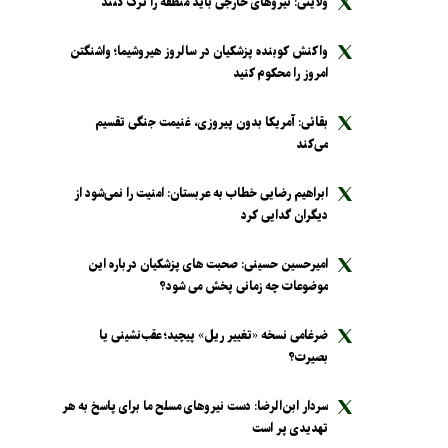
ولایتی: نیرو‌های خارجی باید منطقه را ترک کنند
واکنش کوبنده پزشکیان در سالروز هیروشیما؛ واشنگتن
امروز را محکوم کنید
بقائی: آمریکا بدون پیروزی، غنیمت جنگی تقسیم
می‌کند
ابراهیم رضایی خطاب به عربستان: امنیت را نمی‌شود از
دیگران گدایی کرد
امیرحسین حسینی: صحبت های پزشکیان درباره این
موضوعات چه زمانی پخش می شود؟
ضرغامی نسخه «تغییر ریل» پیچید؛ عقب‌نشینی یا
بصیرت؟
سردار ابن‌الرضا: دست نیرو‌های مسلح ما برای پاسخ به هر
تهدیدی پر است