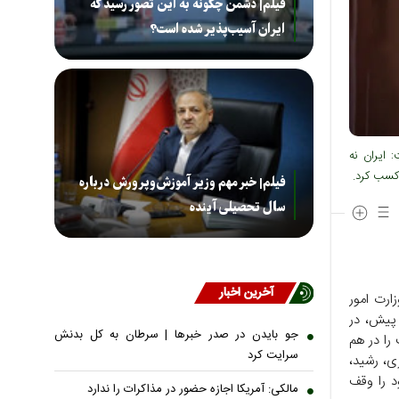
فیلم| دشمن چگونه به این تصور رسید که
ایران آسیب‌پذیر شده است؟
ه امشب و همزمان با سالگرد جنگ ۱۲ روزه گفت: ایران نه
کسب کرد.
فیلم| خبر مهم وزیر آموزش‌وپرورش درباره
سال تحصیلی آینده
آخرین اخبار
ارت امور
ان کرد: یک سال پیش، در
جو بایدن در صدر خبر‌ها | سرطان به کل بدنش
را در هم
سرایت کرد
ری، رشید،
د را وقف
مالکی: آمریکا اجازه حضور در مذاکرات را ندارد