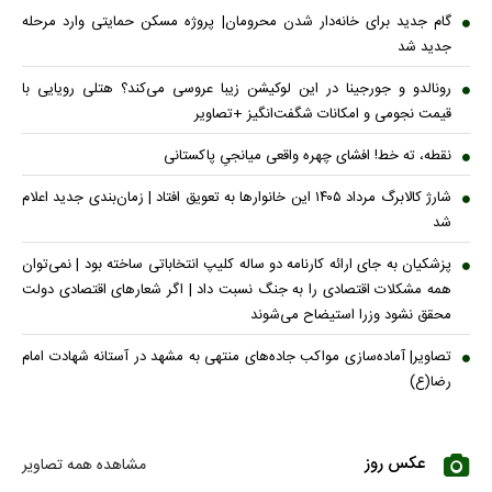
گام جدید برای خانه‌دار شدن محرومان| پروژه مسکن حمایتی وارد مرحله
جدید شد
رونالدو و جورجینا در این لوکیشن زیبا عروسی می‌کند؟ هتلی رویایی با
قیمت نجومی و امکانات شگفت‌انگیز +تصاویر
نقطه، ته خط! افشای چهره واقعی میانجیِ پاکستانی
شارژ کالابرگ مرداد ۱۴۰۵ این خانوار‌ها به تعویق افتاد | زمان‌بندی جدید اعلام
شد
پزشکیان به جای ارائه کارنامه دو ساله کلیپ انتخاباتی ساخته بود | نمی‌توان
همه مشکلات اقتصادی را به جنگ نسبت داد | اگر شعار‌های اقتصادی دولت
محقق نشود وزرا استیضاح می‌شوند
تصاویر| آماده‌سازی مواکب جاده‌های منتهی به مشهد در آستانه شهادت امام
رضا(ع)
عکس روز
مشاهده همه تصاویر