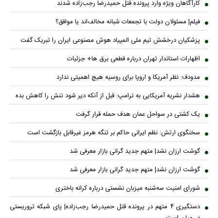
کارآگاهان ویژه وارد پرونده قتل حمیدرضا رجب‌زاده شدند
فیلم| مسئولان دولت با تجمعات شبانه مخالف‌اند یا موافق؟
پزشکیان درخشش تیم ملی المپیاد هوش مصنوعی ایران را تبریک گفت
اظهارات استاندار تهران درباره قطعی برق ها+ جزئیات
مدودف: نظر آمریکا و اروپا برای روسیه هیچ اهمیتی ندارد
هشدار نشریه آمریکایی به ترامپ: قبل از آنکه دیر شود تنش را کاهش بده
یک کشتی در سواحل عمان هدف حمله قرار گرفت
سخنگوی ارتش: نظم ایرانی حاکم بر تنگه هرمز غیرقابل بازگشت است
گوشت ارزان نشد| متهم جدید گرانی بازار معرفی شد
گوشت ارزان نشد| متهم جدید گرانی بازار معرفی شد
شورای امنیت سه‌شنبه میزبان نشستی درباره کرانه باختری
دستگیری ۴ متهم در پرونده قتل حمیدرضا رجب‌زاده| پای شبکه تروریستی