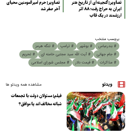
تصاویر| گنجینه‌ای از تاریخ هنر
تصاویر| حرم امیرالمومنین محیای
ایران به حراج رفت؛ ۸۸ اثر
آخر صفر شد
ارزشمند در یک قاب
برچسب منتخب
# بندرعباس
# بوشهر
# ترامپ
# تنگه هرمز
# جام جهانی
# آیت الله سید مجتبی خامنه ای
# تحریم
# مذاکرات
# قیمت دلار
# مجلس شورای اسلامی
ویدئو
مشاهده همه ویدئو ها
فیلم| مسئولان دولت با تجمعات
شبانه مخالف‌اند یا موافق؟