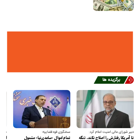
برگزیده ها
دبیر شورای عالی امنیت اعلام کرد:
سخنگوی قوه قضاییه؛
سخنگ
تا آمریکا رفتارش را اصلاح نکند، تنگه
تمام اموال «ساعدی‌نیا» مشمول
ارتش 