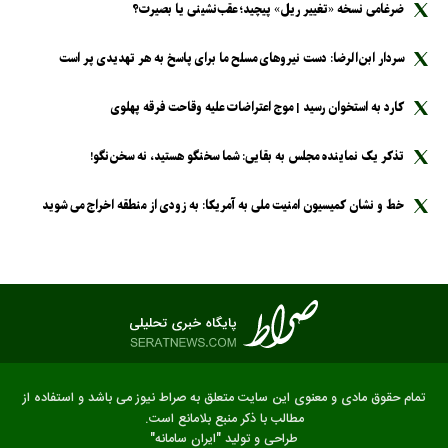
ضرغامی نسخه «تغییر ریل» پیچید؛ عقب‌نشینی یا بصیرت؟
سردار ابن‌الرضا: دست نیرو‌های مسلح ما برای پاسخ به هر تهدیدی پر است
کارد به استخوان رسید | موج اعتراضات علیه وقاحت فرقه پهلوی
تذکر یک نماینده مجلس به بقایی: شما سخنگو هستید، نه سخن‌نگو!
خط و نشان کمیسیون امنیت ملی به آمریکا: به زودی از منطقه اخراج می شوید
تمام حقوق مادی و معنوی این سایت متعلق به صراط نیوز می باشد و استفاده از
مطالب با ذکر منبع بلامانع است.
طراحی و تولید
"ایران سامانه"