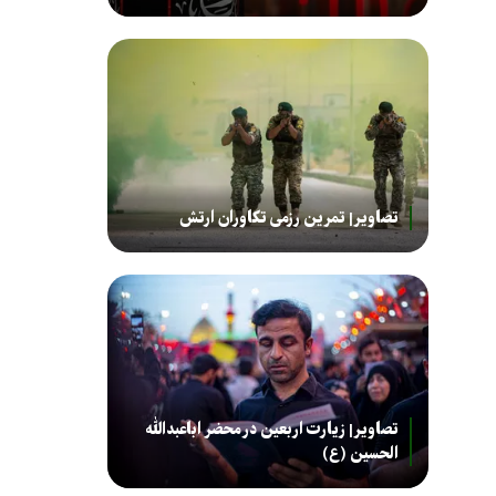
تصاویر| تمرین رزمی تکاوران ارتش
تصاویر| زیارت اربعین در محضر اباعبدالله
الحسین (ع)