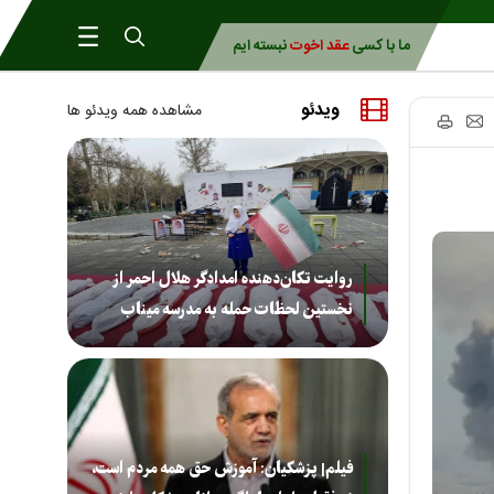
ما با کسی
عقد اخوت
نبسته ایم
ویدئو
مشاهده همه ویدئو ها
روایت تکان‌دهنده امدادگر هلال احمر از
نخستین لحظات حمله به مدرسه میناب
فیلم| پزشکیان: آموزش حق همه مردم است،