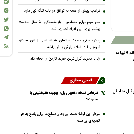
ترامپ بیش از همه به توافق در باب تنگه نیاز دارد
خبر مهم برای متقاضیان بازنشستگی| ۵ سال خدمت
بیشتر برای این افراد اجباری شد
پیش بینی جدید سازمان هواشناسی | این مناطق
امروز و فردا آماده بارش باران باشند
م‌الانبیا به
رئال مادرید گران‌ترین خرید تاریخ را انجام داد
فضای مجازی
ئیل به لبنان
ضرغامی نسخه «تغییر ریل» پیچید؛ عقب‌نشینی یا
بصیرت؟
سردار ابن‌الرضا: دست نیرو‌های مسلح ما برای پاسخ به هر
تهدیدی پر است