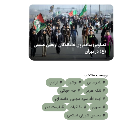
تصاویر| پیاده‌روی جاماندگان اربعین حسینی
(ع) در تهران
برچسب منتخب
# بندرعباس
# بوشهر
# ترامپ
# تنگه هرمز
# جام جهانی
# آیت الله سید مجتبی خامنه ای
# تحریم
# مذاکرات
# قیمت دلار
# مجلس شورای اسلامی