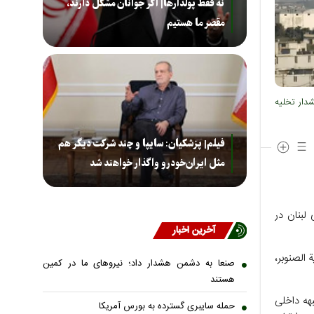
نه فقط پولدارها| اگر جوانان مشکل دارند،
مقصر ما هستیم
دار تخلیه
فیلم| پزشکیان: سایپا و چند شرکت دیگر هم
مثل ایران‌خودرو واگذار خواهند شد
لبنان در
آخرین اخبار
 الصنوبر،
صنعا به دشمن هشدار داد؛ نیروهای ما در کمین
هستند
هه داخلی
حمله سایبری گسترده به بورس آمریکا