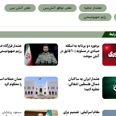
:
هشدار تخلیه
نقض توافق آتش‌بس
نقض آتش بس
رژیم صهیونیستی
مرتبط
برخورد دو پرتابه به اسکله
هشدار قرارگاه خات
صیادی در عسلویه | ۱۰ قایق در
رژیم صهیونیستی
آتش سوخت
هشدار ایران به ساکنان
عمان حملات اسرا
شمال فلسطین اشغالی:
را محکوم کرد
تخلیه کنید!
مقام اسرائیلی: تصمیم برای
مسعود پزشکیان: