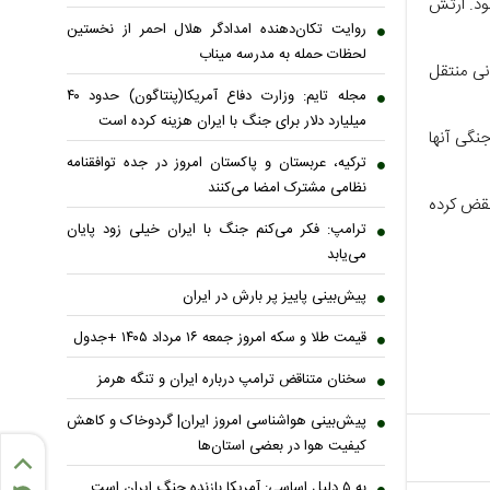
شود. ارتش
روایت تکان‌دهنده امدادگر هلال احمر از نخستین
لحظات حمله به مدرسه میناب
نی منتقل
مجله تایم: وزارت دفاع آمریکا(پنتاگون) حدود ۴۰
میلیارد دلار برای جنگ با ایران هزینه کرده است
نگی آنها
ترکیه، عربستان و پاکستان امروز در جده توافقنامه
نظامی مشترک امضا می‌کنند
نقض کرده
ترامپ: فکر می‌کنم جنگ با ایران خیلی زود پایان
می‌یابد
پیش‌بینی پاییز پر بارش در ایران
قیمت طلا و سکه امروز جمعه ۱۶ مرداد ۱۴۰۵ +جدول
سخنان متناقض ترامپ درباره ایران و تنگه هرمز
پیش‌بینی هواشناسی امروز ایران| گردوخاک و کاهش
کیفیت هوا در بعضی استان‌ها
به ۵ دلیل اساسی: آمریکا بازنده جنگ ایران است