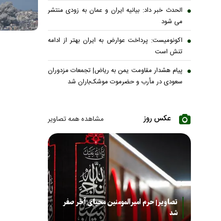
الحدث خبر داد: بیانیه ایران و عمان به زودی منتشر
می شود
اکونومیست: پرداخت عوارض به ایران بهتر از ادامه
تنش است
پیام هشدار مقاومت یمن به ریاض| تجمعات مزدوران
سعودی در مأرب و حضرموت موشک‌باران شد
عکس روز
مشاهده همه تصاویر
تصاویر| حرم امیرالمومنین محیای آخر صفر
شد