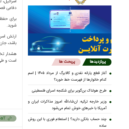
اسرائیل، ا
دفاعی قصد
برای حفظ 
شوید.
ارتش اسرا
باشد، جان 
هشدار تخل
است و طی 
پربازدیدها
پربحث ها
آغاز قطع یارانه نقدی و کالابرگ از مرداد ۱۴۰۵ | اسم
کدام خانوار‌ها از فهرست خط خورد؟
طرح هولناک بن‌گویر برای شکنجه اسرای فلسطینی
وزیر خارجه ترکیه: ان‌شاءالله امروز مذاکرات ایران و
آمریکا با خبرهای خوش تمام می‌شود
چند حساب بانکی دارید؟ | استعلام فوری با این روش
ساده