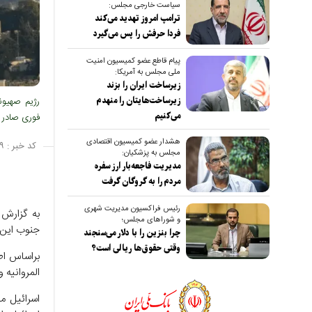
سیاست خارجی مجلس:
ترامپ امروز تهدید می‌کند
فردا حرفش را پس می‌گیرد
پیام قاطع عضو کمیسیون امنیت
ملی مجلس به آمریکا:
زیرساخت ایران را بزند
زیرساخت‌هایتان را منهدم
رژیم صهیون
می‌کنیم
فوری صادر ک
هشدار عضو کمیسیون اقتصادی
کد خبر :
۹
مجلس به پزشکیان:
مدیریت فاجعه‌بار ارز سفره
مردم را به گروگان گرفت
رئیس فراکسیون مدیریت شهری
به گزارش 
و شوراهای مجلس؛
جنوب این 
چرا بنزین را با دلار می‌سنجند
وقتی حقوق‌ها ریالی است؟
براساس اطل
المروانیه
اسرائیل م