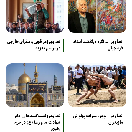
تصاویر| سالگرد درگذشت استاد
تصاویر| عراقچی و سفرای خارجی
فرشچیان
در مراسم تعزیه
تصاویر| «لوچو» میراث پهلوانی
تصاویر| نصب کتیبه‌های ایام
مازندران
شهادت امام رضا (ع) در حرم
رضوی