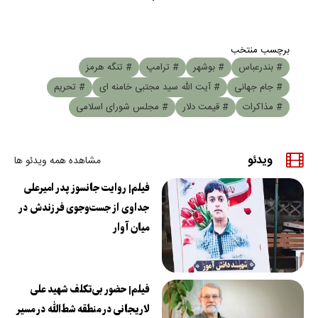
برچسب منتخب
# بندرعباس
# بوشهر
# ترامپ
# تنگه هرمز
# جام جهانی
# آیت الله سید مجتبی خامنه ای
# تحریم
# مذاکرات
# قیمت دلار
# مجلس شورای اسلامی
ویدئو
مشاهده همه ویدئو ها
فیلم| روایت جانسوز پدر امیرعلی
جداوی از جست‌وجوی فرزندش در
میان آوار
فیلم| حضور بی‌تکلف شهید علی
لاریجانی در منطقه شط‌الله در مسیر