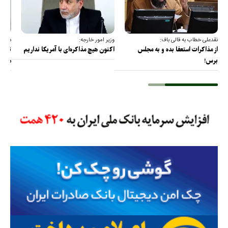
نقدعلی خطاب به قالی باف:
وزیر امور خارجه:
دبیر 
از مذاکرات استعفا بده و به مجلس
اکنون هیچ مذاکره‌ای با آمریکا نداریم
تا آم
برس!
هرمز 