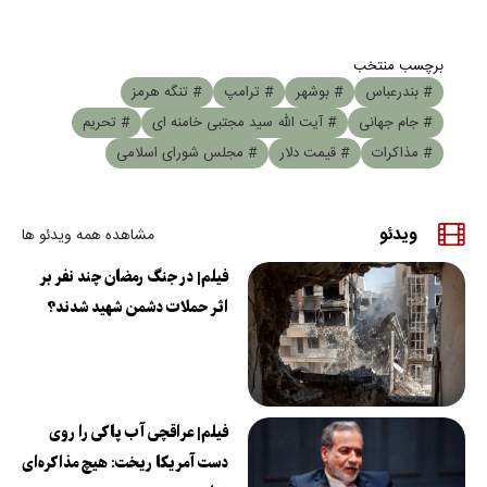
برچسب منتخب
# بندرعباس
# بوشهر
# ترامپ
# تنگه هرمز
# جام جهانی
# آیت الله سید مجتبی خامنه ای
# تحریم
# مذاکرات
# قیمت دلار
# مجلس شورای اسلامی
ویدئو
مشاهده همه ویدئو ها
فیلم| در جنگ رمضان چند نفر بر
اثر حملات دشمن شهید شدند؟
فیلم| عراقچی آب پاکی را روی
دست آمریکا ریخت: هیچ مذاکره‌ای