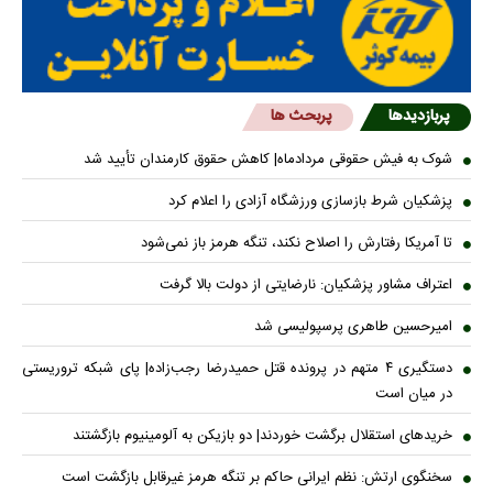
پربازدیدها
پربحث ها
شوک به فیش حقوقی مردادماه| کاهش حقوق کارمندان تأیید شد
پزشکیان شرط بازسازی ورزشگاه آزادی را اعلام کرد
تا آمریکا رفتارش را اصلاح نکند، تنگه هرمز باز نمی‌شود
اعتراف مشاور پزشکیان: نارضایتی از دولت بالا گرفت
امیرحسین طاهری پرسپولیسی شد
دستگیری ۴ متهم در پرونده قتل حمیدرضا رجب‌زاده| پای شبکه تروریستی
در میان است
خریدهای استقلال برگشت خوردند| دو بازیکن به آلومینیوم بازگشتند
سخنگوی ارتش: نظم ایرانی حاکم بر تنگه هرمز غیرقابل بازگشت است