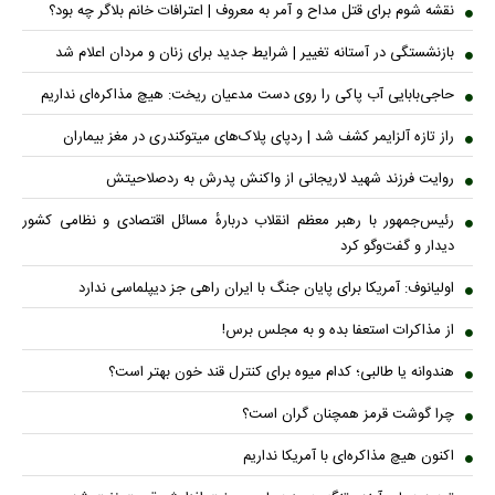
نقشه شوم برای قتل مداح و آمر به معروف | اعترافات خانم بلاگر چه بود؟
بازنشستگی در آستانه تغییر | شرایط جدید برای زنان و مردان اعلام شد
حاجی‌بابایی آب پاکی را روی دست مدعیان ریخت: هیچ مذاکره‌ای نداریم
راز تازه آلزایمر کشف شد | ردپای پلاک‌های میتوکندری در مغز بیماران
روایت فرزند شهید لاریجانی از واکنش پدرش به ردصلاحیتش
رئیس‌جمهور با رهبر معظم انقلاب دربارهٔ مسائل اقتصادی و نظامی کشور
دیدار و گفت‌و‌گو کرد
اولیانوف: آمریکا برای پایان جنگ با ایران راهی جز دیپلماسی ندارد
از مذاکرات استعفا بده و به مجلس برس!
هندوانه یا طالبی؛ کدام میوه برای کنترل قند خون بهتر است؟
چرا گوشت قرمز همچنان گران است؟
اکنون هیچ مذاکره‌ای با آمریکا نداریم