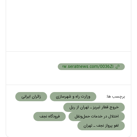
برچسب ها:
وزارت راه و شهرسازی
زائران ایرانی
خروج قطار تبریز ـ تهران از ریل
اختلال در خدمات حمل‌ونقل
فرودگاه نجف
لغو پرواز نجف ـ تهران