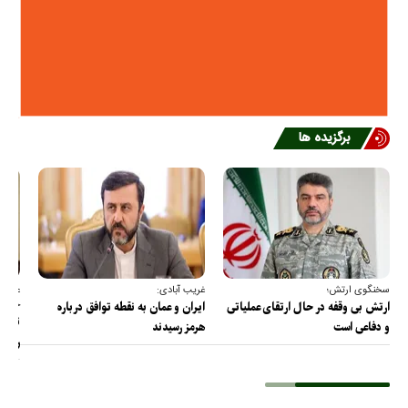
برگزیده ها
سخنگوی ارتش؛
غریب آبادی:
عضو ک
خارج
ارتش بی وقفه در حال ارتقای عملیاتی
ایران و عمان به نقطه توافق درباره
ترامپ
و دفاعی است
هرمز رسیدند
را پس