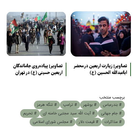
تصاویر| زیارت اربعین در محضر
تصاویر| پیاده‌روی جاماندگان
اباعبدالله الحسین (ع)
اربعین حسینی (ع) در تهران
برچسب منتخب
# بندرعباس
# بوشهر
# ترامپ
# تنگه هرمز
# جام جهانی
# آیت الله سید مجتبی خامنه ای
# تحریم
# مذاکرات
# قیمت دلار
# مجلس شورای اسلامی