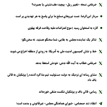
ضرغامی نسخه «تغییر ریل» پیچید؛ عقب‌نشینی یا بصیرت؟
سردار ابن‌الرضا: دست نیرو‌های مسلح ما برای پاسخ به هر تهدیدی پر است
کارد به استخوان رسید | موج اعتراضات علیه وقاحت فرقه پهلوی
تذکر یک نماینده مجلس به بقایی: شما سخنگو هستید، نه سخن‌نگو!
خط و نشان کمیسیون امنیت ملی به آمریکا: به زودی از منطقه اخراج می شوید
ضرغامی خطاب به آیت الله جنتی: خودش استعفا بدهد
مشاور رسانه ای نزدیک به دولت: مسئولیت تیم مذاکره کننده را پزشکیان به قالی
باف داد
رسایی: قالی باف و پزشکیان شکست عشقی خورده‌اند
انتقاد تند صمصامی: «شورای هماهنگی مجلس» غیرقانونی و بدعت است!