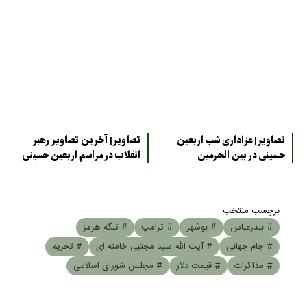
تصاویر| عزاداری شب اربعین
تصاویر| آخرین تصاویر رهبر
حسینی در بین الحرمین
انقلاب در مراسم اربعین حسینی
برچسب منتخب
# بندرعباس
# بوشهر
# ترامپ
# تنگه هرمز
# جام جهانی
# آیت الله سید مجتبی خامنه ای
# تحریم
# مذاکرات
# قیمت دلار
# مجلس شورای اسلامی