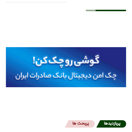
پربازدیدها
پربحث ها