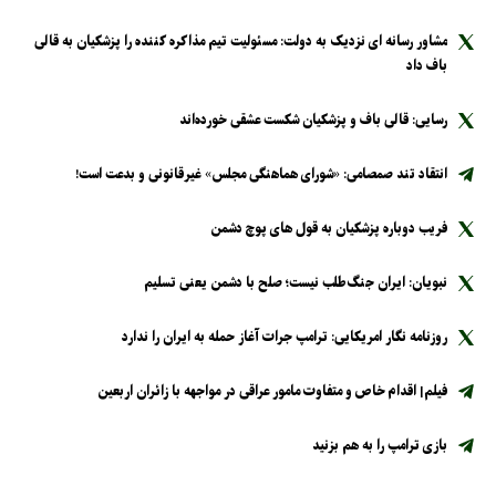
مشاور رسانه ای نزدیک به دولت: مسئولیت تیم مذاکره کننده را پزشکیان به قالی
باف داد
رسایی: قالی باف و پزشکیان شکست عشقی خورده‌اند
انتقاد تند صمصامی: «شورای هماهنگی مجلس» غیرقانونی و بدعت است!
فریب دوباره پزشکیان به قول های پوچ دشمن
نبویان: ایران جنگ‌طلب نیست؛ صلح با دشمن یعنی تسلیم
روزنامه نگار امریکایی: ترامپ جرات آغاز حمله به ایران را ندارد
فیلم| اقدام خاص و متفاوت مامور عراقی در مواجهه با زائران اربعین
بازی ترامپ را به هم بزنید