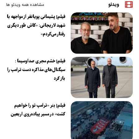
ویدئو
مشاهده همه ویدئو ها
فیلم| پشیمانی پویانفر از مواجهه با
شهید لاریجانی: «کاش طور دیگری
رفتار می‌کردم»
فیلم| خشم مجری صداوسیما :
سیگنال‌های مذاکره دست ترامپ را
باز کرد
فیلم| بنر «ترامپ تو را خواهیم
کشت» در مسیر پیاده‌روی اربعین