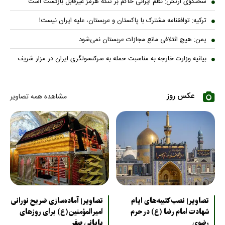
سخنگوی ارتش: نظم ایرانی حاکم بر تنگه هرمز غیرقابل بازگشت است
ترکیه: توافقنامه مشترک با پاکستان و عربستان، علیه ایران نیست!
یمن: هیچ ائتلافی مانع مجازات عربستان نمی‌شود
بیانیه وزارت خارجه به مناسبت حمله به سرکنسولگری ایران در مزار شریف
عکس روز
مشاهده همه تصاویر
تصاویر| نصب کتیبه‌های ایام
تصاویر| آماده‌سازی ضریح نورانی
شهادت امام رضا (ع) در حرم
امیرالمؤمنین(ع) برای روزهای
رضوی
پایانی صفر