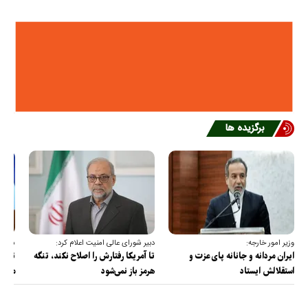
برگزیده ها
وزیر امور خارجه:
دبیر شورای عالی امنیت اعلام کرد:
سخنگو
ایران مردانه و جانانه پای عزت و
تا آمریکا رفتارش را اصلاح نکند، تنگه
تمام 
استقلالش ایستاد
هرمز باز نمی‌شود
مصادر