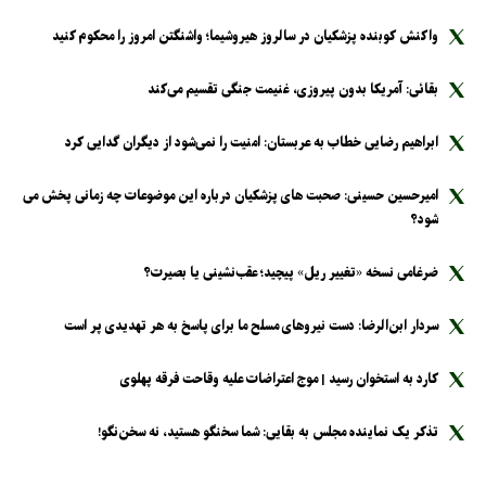
واکنش کوبنده پزشکیان در سالروز هیروشیما؛ واشنگتن امروز را محکوم کنید
بقائی: آمریکا بدون پیروزی، غنیمت جنگی تقسیم می‌کند
ابراهیم رضایی خطاب به عربستان: امنیت را نمی‌شود از دیگران گدایی کرد
امیرحسین حسینی: صحبت های پزشکیان درباره این موضوعات چه زمانی پخش می
شود؟
ضرغامی نسخه «تغییر ریل» پیچید؛ عقب‌نشینی یا بصیرت؟
سردار ابن‌الرضا: دست نیرو‌های مسلح ما برای پاسخ به هر تهدیدی پر است
کارد به استخوان رسید | موج اعتراضات علیه وقاحت فرقه پهلوی
تذکر یک نماینده مجلس به بقایی: شما سخنگو هستید، نه سخن‌نگو!