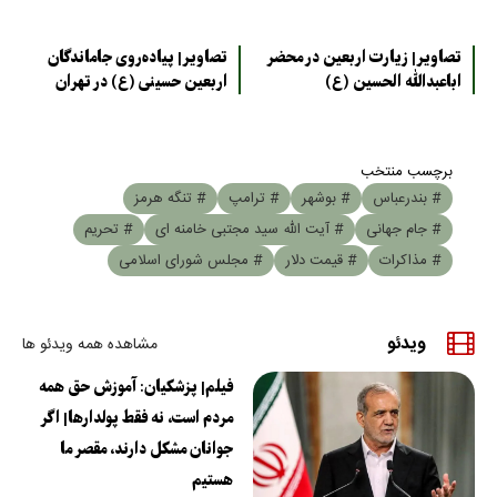
تصاویر| زیارت اربعین در محضر
تصاویر| پیاده‌روی جاماندگان
اباعبدالله الحسین (ع)
اربعین حسینی (ع) در تهران
برچسب منتخب
# بندرعباس
# بوشهر
# ترامپ
# تنگه هرمز
# جام جهانی
# آیت الله سید مجتبی خامنه ای
# تحریم
# مذاکرات
# قیمت دلار
# مجلس شورای اسلامی
ویدئو
مشاهده همه ویدئو ها
فیلم| پزشکیان: آموزش حق همه
مردم است، نه فقط پولدارها| اگر
جوانان مشکل دارند، مقصر ما
هستیم