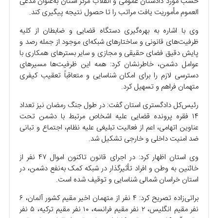
حسب مورد دادستان عمومی و انقلاب مرکز استان به‌عنوان مدعی
العموم مأموریت یافت مراتب را تا حصول نتیجه پیگیری کند.
وی با اشاره به بهره‌گیری دستگاه قضایی و ضابطان از کلیه
ظرفیت‌های قانونی و ساختار‌های شبکه‌ای موجود از جمله رصد و
پایش دقیق فضای حقیقی و مجازی و سایر بستر‌های همکاری با
عوامل دشمن، خاطرنشان کرد: همه این ظرفیت‌ها مسیر‌های
دسترسی لازم را برای امکان شناسایی و متعاقباً تعقیب کیفری
متهمان فراهم و تسهیل کرد.
رئیس‌کل دادگستری استان گفت: در طول جنگ رمضان نیز تعداد
۱۴ فقره پرونده قضایی علیه اشخاص مرتبط با دشمن تحت
عناوین اتهامی، اعم از فعالیت تبلیغی علیه نظام، اجتماع و تبانی
ضد امنیت داخلی و خارجی تشکیل شد.
وی استان اظهار کرد: در اجرای قانون تاکنون اموال ۴۷ نفر از
خائنین به وطن و افراد تأثیرگذار در شبکه کمک به‌نفع دشمن، در
استان خراسان شمالی شناسایی و توقیف شده است.
براتی‌زاده تصریح کرد: ۴ نفر از متهمان اخیر مقیم کشور آلمان، ۶
نفر مقیم انگلیس، ۲ نفر مقیم فرانسه، ۱۰ نفر مقیم ترکیه، ۵ نفر