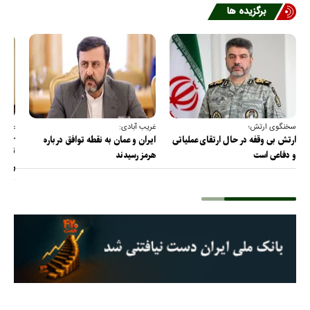
برگزیده ها
سخنگوی ارتش؛
غریب آبادی:
عضو ک
خارج
ارتش بی وقفه در حال ارتقای عملیاتی
ایران و عمان به نقطه توافق درباره
ترامپ
و دفاعی است
هرمز رسیدند
را پس