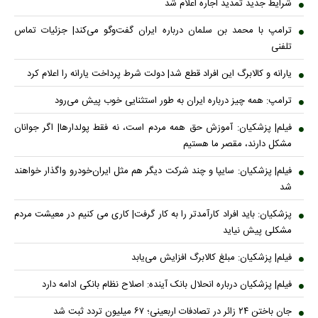
شرایط جدید تمدید اجاره اعلام شد
ترامپ با محمد بن سلمان درباره ایران گفت‌وگو می‌کند| جزئیات تماس
تلفنی
یارانه و کالابرگ این افراد قطع شد| دولت شرط پرداخت یارانه را اعلام کرد
ترامپ: همه چیز درباره ایران به طور استثنایی خوب پیش می‌رود
فیلم| پزشکیان: آموزش حق همه مردم است، نه فقط پولدارها| اگر جوانان
مشکل دارند، مقصر ما هستیم
فیلم| پزشکیان: سایپا و چند شرکت دیگر هم مثل ایران‌خودرو واگذار خواهند
شد
پزشکیان: باید افراد کارآمدتر را به کار گرفت| کاری می کنیم در معیشت مردم
مشکلی پیش نیاید
فیلم| پزشکیان: مبلغ کالابرگ افزایش می‌یابد
فیلم| پزشکیان درباره انحلال بانک آینده: اصلاح نظام بانکی ادامه دارد
جان باختن ۲۴ زائر در تصادفات اربعینی؛ ۶۷ میلیون تردد ثبت شد