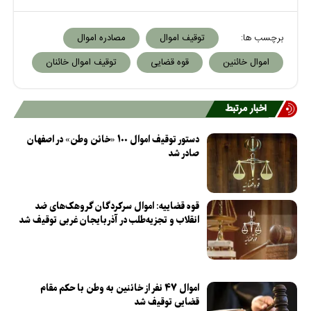
برچسب ها:
توقیف اموال
مصادره اموال
اموال خائنین
قوه قضایی
توقیف اموال خائنان
اخبار مرتبط
دستور توقیف اموال ۱۰۰ «خائن وطن» در اصفهان
صادر شد
قوه قضاییه: اموال سرکردگان گروهک‌های ضد
انقلاب و تجزیه‌طلب در آذربایجان غربی توقیف شد
اموال ۴۷ نفر از خائنین به وطن با حکم مقام
قضایی توقیف شد