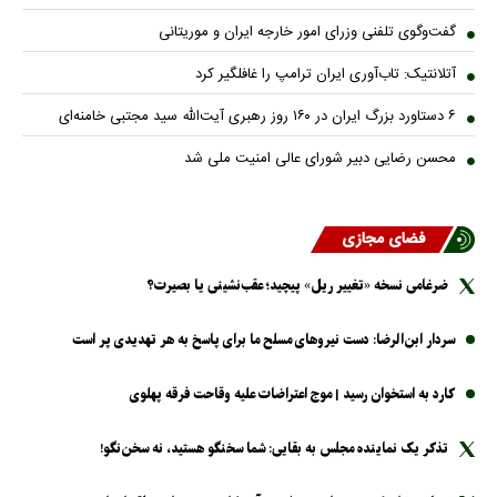
گفت‌وگوی تلفنی وزرای امور خارجه ایران و موریتانی
آتلانتیک: تاب‌آوری ایران ترامپ را غافلگیر کرد
۶ دستاورد بزرگ ایران در ۱۶۰ روز رهبری آیت‌الله سید مجتبی خامنه‌ای
محسن رضایی دبیر شورای عالی امنیت ملی شد
فضای مجازی
ضرغامی نسخه «تغییر ریل» پیچید؛ عقب‌نشینی یا بصیرت؟
سردار ابن‌الرضا: دست نیرو‌های مسلح ما برای پاسخ به هر تهدیدی پر است
کارد به استخوان رسید | موج اعتراضات علیه وقاحت فرقه پهلوی
تذکر یک نماینده مجلس به بقایی: شما سخنگو هستید، نه سخن‌نگو!