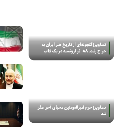
تصاویر| گنجینه‌ای از تاریخ هنر ایران به
حراج رفت؛ ۸۸ اثر ارزشمند در یک قاب
تصاویر| حرم امیرالمومنین محیای آخر صفر
شد