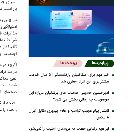
آسیای جنو
بار است ک
در چنین ش
امتیازگیر
مذاکرات ف
شرایط تفا
تأثیرگذار
اجتماعی وم
پربازدیدها
پربحث ها
اگرچه در 
در مذاکرات
خبر مهم برای متقاضیان بازنشستگی| ۵ سال خدمت
نفی مذاکر
بیشتر برای این افراد اجباری شد
شدت مخالف
صحنه‌ای از
امیرحسین حسینی: صحبت های پزشکیان درباره این
موضوعات چه زمانی پخش می شود؟
نتیجه اینک
و همه را م
انتشار پیام عجیب ترامپ و اعلام پیروزی مقابل ایران
+ عکس
ابراهیم رضایی خطاب به عربستان: امنیت را نمی‌شود