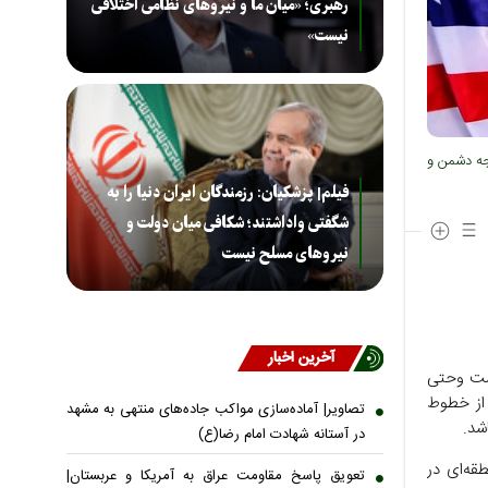
رهبری؛ «میان ما و نیروهای نظامی اختلافی
نیست»
وجه دشمن و
فیلم| پزشکیان: رزمندگان ایران دنیا را به
شگفتی واداشتند؛ شکافی میان دولت و
نیروهای مسلح نیست
آخرین اخبار
است وحتی
 از خطوط
تصاویر| آماده‌سازی مواکب جاده‌های منتهی به مشهد
شد.
در آستانه شهادت امام رضا(ع)
قه‌ای در
تعویق پاسخ مقاومت عراق به آمریکا و عربستان|