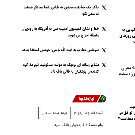
تذکر یک نماینده مجلس به بقایی: شما سخنگو هستید،
نه سخن‌نگو!
خط و نشان کمیسیون امنیت ملی به آمریکا: به زودی از
یابی به
ی روز‌های
منطقه اخراج می شوید
ضرغامی خطاب به آیت الله جنتی: خودش استعفا بدهد
مشاور رسانه ای نزدیک به دولت: مسئولیت تیم مذاکره
: بحران
کننده را پزشکیان به قالی باف داد
از راه سخت
نیازمندیها
عیت
توافق در
ثبت نام وام ازدواج
بیمه بدنه سامان
ه معناست؟
وام دستگاه کارتخوان بانک سپه