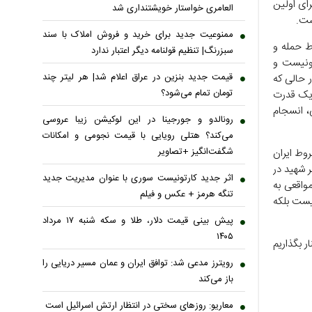
ای اولین
العامری خواستار خویشتنداری شد
ست.
ممنوعیت جدید برای خرید و فروش املاک با سند
ط حمله و
سبزرنگ| تنظیم قولنامه دیگر اعتبار ندارد
 ونیست و
قیمت جدید بنزین در عراق اعلام شد| هر لیتر چند
 حالی که
تومان تمام می‌شود؟
 یک قدرت
، انسجام
رونالدو و جورجینا در این لوکیشن زیبا عروسی
می‌کند؟ هتلی رویایی با قیمت نجومی و امکانات
شگفت‌انگیز +تصاویر
وط ایران
ر شهید در
اثر جدید کارتونیست سوری با عنوان مدیریت جدید
واقعی به
تنگه هرمز + عکس و فیلم
یست بلکه
پیش بینی قیمت دلار، طلا و سکه شنبه ۱۷ مرداد
۱۴۰۵
ر بگذاریم
رویترز مدعی شد: توافق ایران و عمان مسیر دریایی را
باز می‌کند
معاریو: روزهای سختی در انتظار ارتش اسرائیل است