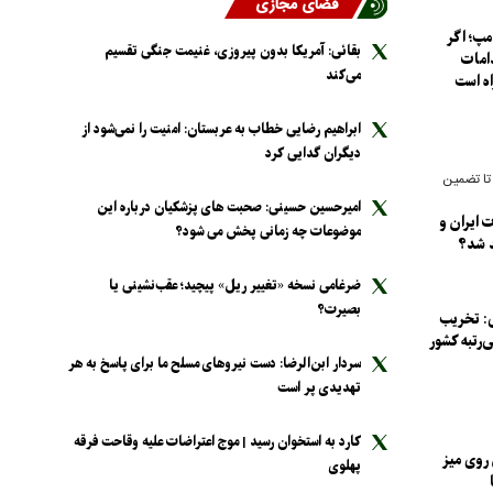
فضای مجازی
مپ؛ اگر
بقائی: آمریکا بدون پیروزی، غنیمت جنگی تقسیم
امات
می‌کند
اه است
ابراهیم رضایی خطاب به عربستان: امنیت را نمی‌شود از
دیگران گدایی کرد
تا تضمین
امیرحسین حسینی: صحبت های پزشکیان درباره این
 ایران و
موضوعات چه زمانی پخش می شود؟
د شد؟
ضرغامی نسخه «تغییر ریل» پیچید؛ عقب‌نشینی یا
بصیرت؟
 تخریب
‌رتبه کشور
سردار ابن‌الرضا: دست نیرو‌های مسلح ما برای پاسخ به هر
تهدیدی پر است
کارد به استخوان رسید | موج اعتراضات علیه وقاحت فرقه
 روی میز
پهلوی