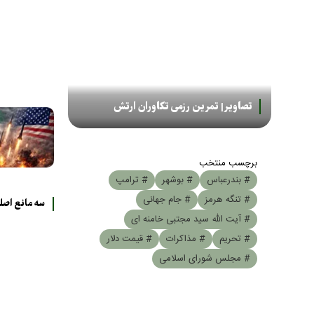
تصاویر| تمرین رزمی تکاوران ارتش
برچسب منتخب
# بندرعباس
# بوشهر
# ترامپ
# تنگه هرمز
# جام جهانی
سه مانع اصل
# آیت الله سید مجتبی خامنه ای
# تحریم
# مذاکرات
# قیمت دلار
# مجلس شورای اسلامی