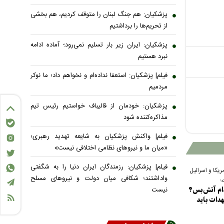
پزشکیان: هم جنگ لبنان را متوقف کردیم، هم بخشی
از تحریم‌ها را برداشتیم
پزشکیان: ایران زیر بار تسلیم نمی‌رود؛ آماده ادامه
نبرد هستیم
فیلم| پزشکیان: استعفا نداده‌ام و نخواهم داد؛ ما نوکر
مردمیم
پزشکیان: خودمان از قالیباف خواستیم رئیس تیم
مذاکره‌کننده شود
فیلم| واکنش پزشکیان به شایعه تهدید رهبری؛
«میان ما و نیروهای نظامی اختلافی نیست»
فیلم| پزشکیان: رزمندگان ایران دنیا را به شگفتی
ریکا و اسرائیل
واداشتند؛ شکافی میان دولت و نیروهای مسلح
؛
نیست
دام آتش‌بس؟
هدات باید