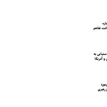
اره
شت تفاهم
ستیابی به
 و آمریکا
مورد
ز رهبری