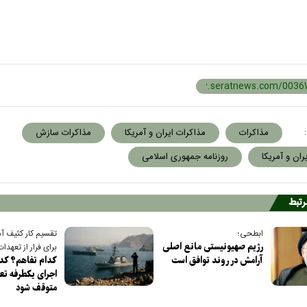
:
مذاکرات
مذاکرات ایران و آمریکا
مذاکرات سازش
ران و آمریکا
روزنامه جمهوری اسلامی
مرتبط
ابطحی؛
تقسیم کار کثیف آم
رژیم صهیونیستی مانع اصلی
برای فرار از تعهدات
آرامش در روند توافق است
کدام تفاهم؟ ک
اجرای یکطرفه تع
متوقف شود