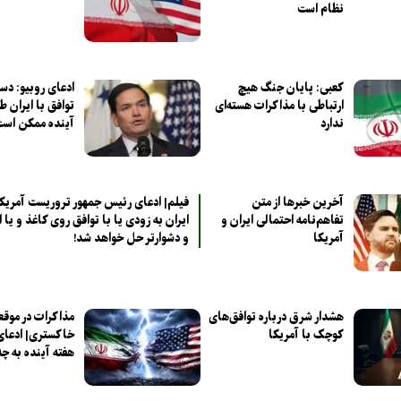
نظام است
کعبی: پایان جنگ هیچ
ادعای روبیو: دست
ارتباطی با مذاکرات هسته‌ای
توافق با ایران ط
ندارد
آینده ممکن است
آخرین خبر‌ها از متن
فیلم| ادعای رئیس جمهور تروریست آمریکا
تفاهم‌نامه احتمالی ایران و
ایران به زودی یا با توافق روی کاغذ و یا 
آمریکا
و دشوارتر حل خواهد شد!
هشدار شرق درباره توافق‌های
مذاکرات در موق
کوچک با آمریکا
خاکستری| ادعای 
هفته آینده به چ