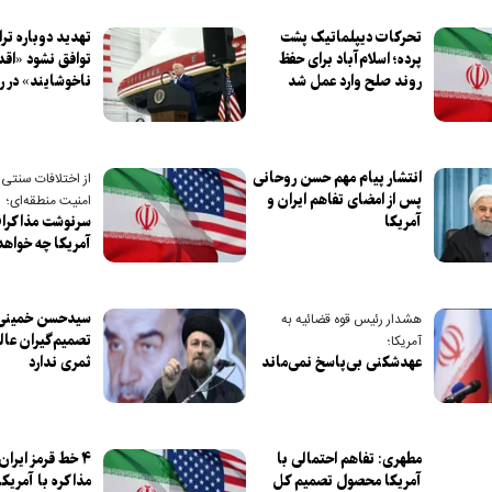
تحرکات دیپلماتیک پشت
تهدید دوباره ترا
پرده؛ اسلام‌آباد برای حفظ
توافق نشود «اقد
روند صلح وارد عمل شد
ناخوشایند» در ر
انتشار پیام مهم حسن روحانی
از اختلافات سنتی 
پس از امضای تفاهم ایران و
امنیت منطقه‌ای؛
آمریکا
سرنوشت مذاکرات
آمریکا چه خواه
سیدحسن خمینی:
هشدار رئیس قوه قضائیه به
تصمیم‌گیران عالی
آمریکا؛
عهدشکنی بی‌پاسخ نمی‌ماند
ثمری ندارد
مطهری: تفاهم احتمالی با
۴ خط قرمز ایران
آمریکا محصول تصمیم کل
مذاکره با آمریکا