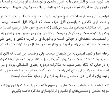
ب غربی است و آتش‌بس را به اصرار دشمن و فرستادگان او پذیرفته و اساساً بر
ه ایران برای مذاکرات شرط تعیین کرده و طرف را وادار به پذیرش شروط نموده ا
رایطی نفی مطلق مذاکرات هیچ سودی ندارد بلکه ازدست دادن یکی از خطو
ی است آری نگرانی دلواپسان قابل درک است که آمریکا قابل اعتماد نبوده
علی را با مذاکرات برجامی مقایسه می‌کنند (که درجای خود قابل بررسی است) در
وت پیدا کرده است و به گواهی دوست و دشمن ایران در مسیر تبدیل شدن به
 در تصمیمات منطقه‌ای و جهانی است و برخورداری از قدرت دفاعی و رزمی ملی
وقعیت جغرافیائی بی‌نظیر آمریکا را وادار به دادن امتیاز در مذاکرات کرده است.
مرحله اجرا و تعهد امیدی به این شیطان نیست ولی واقعیت این است که الآن شر
 تعیین‌کننده شده است نه پذیرش آمریکا و نیز استناد می‌کنند به فرمایشات رهب
ه در حالی که نگاه رهبر شهید به مذاکرات دردوره رهبری اقتضائی بوده و در م
 بودند و درشرایطی مانع نمی‌شدند لذا باید گفت مذاکره برای اعتمادسازی ن
 نبرد برای گرفتن حق از دشمن و ناامید کردن او و نهایتا شکست اوست.
ه با اعتماد به مسئولین، بحث‌های غیر ضرور بلکه مضر به وحدت را این روز‌ها کنا
توجه دشمن و دشمنی‌های او بکنیم و از تابوسازی مذاکره فاصله بگیریم.