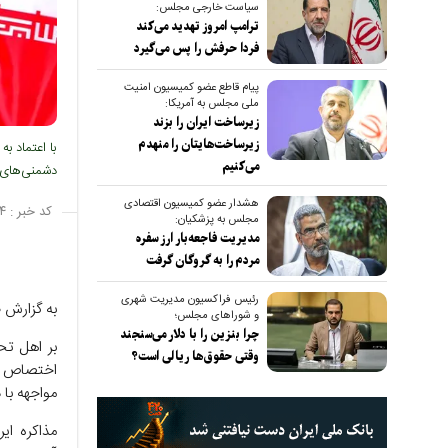
سیاست خارجی مجلس:
ترامپ امروز تهدید می‌کند
فردا حرفش را پس می‌گیرد
پیام قاطع عضو کمیسیون امنیت
ملی مجلس به آمریکا:
زیرساخت ایران را بزند
زیرساخت‌هایتان را منهدم
با اعتماد ب
می‌کنیم
دشمنی‌های ا
هشدار عضو کمیسیون اقتصادی
کد خبر :
۴
مجلس به پزشکیان:
مدیریت فاجعه‌بار ارز سفره
مردم را به گروگان گرفت
رئیس فراکسیون مدیریت شهری
به گزارش 
و شوراهای مجلس؛
چرا بنزین را با دلار می‌سنجند
بر اهل تح
وقتی حقوق‌ها ریالی است؟
اختصاص به
مواجهه با
مذاکره ای