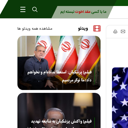
ما با کسی
عقد اخوت
نبسته ایم
ویدئو
مشاهده همه ویدئو ها
فیلم| پزشکیان: استعفا نداده‌ام و نخواهم
داد؛ ما نوکر مردمیم
فیلم| واکنش پزشکیان به شایعه تهدید