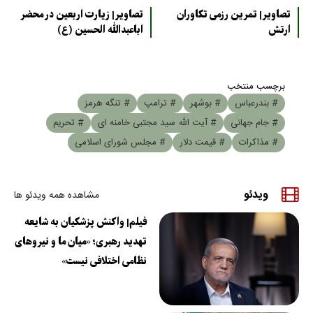
تصاویر| تمرین رزمی تکاوران
تصاویر| زیارت اربعین در محضر
ارتش
اباعبدالله الحسین (ع)
برچسب منتخب
# بندرعباس
# بوشهر
# ترامپ
# تنگه هرمز
# جام جهانی
# آیت الله سید مجتبی خامنه ای
# تحریم
# مذاکرات
# قیمت دلار
# مجلس شورای اسلامی
ویدئو
مشاهده همه ویدئو ها
فیلم| واکنش پزشکیان به شایعه
تهدید رهبری؛ «میان ما و نیروهای
نظامی اختلافی نیست»