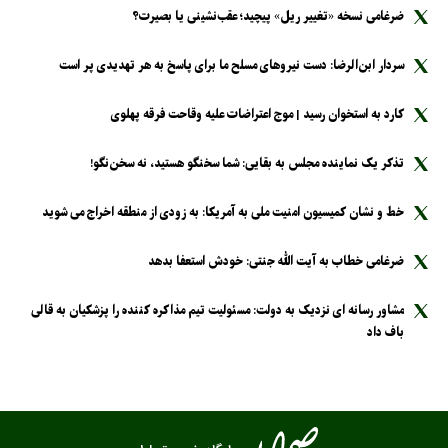
ضرغامی نسخه «تغییر ریل» پیچید؛ عقب‌نشینی یا بصیرت؟
سردار ابن‌الرضا: دست نیرو‌های مسلح ما برای پاسخ به هر تهدیدی پر است
کارد به استخوان رسید | موج اعتراضات علیه وقاحت فرقه پهلوی
تذکر یک نماینده مجلس به بقایی: شما سخنگو هستید، نه سخن‌نگو!
خط و نشان کمیسیون امنیت ملی به آمریکا: به زودی از منطقه اخراج می شوید
ضرغامی خطاب به آیت الله جنتی: خودش استعفا بدهد
مشاور رسانه ای نزدیک به دولت: مسئولیت تیم مذاکره کننده را پزشکیان به قالی
باف داد