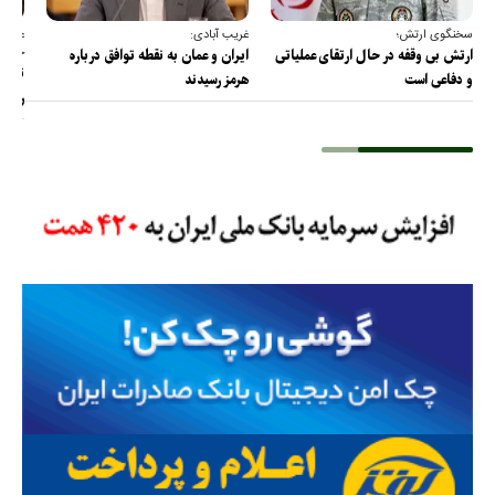
سخنگوی ارتش؛
غریب آبادی:
عضو ک
خارج
ارتش بی وقفه در حال ارتقای عملیاتی
ایران و عمان به نقطه توافق درباره
ترامپ
و دفاعی است
هرمز رسیدند
را پس