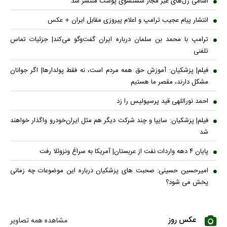
اسامی ژل‌های غیر مجاز شستشوی پوست منتشر شد
انتشار پیام عجیب ترامپ و اعلام پیروزی مقابل ایران + عکس
ترامپ با محمد بن سلمان درباره ایران گفت‌وگو می‌کند| جزئیات تماس
تلفنی
فیلم| پزشکیان: آموزش حق همه مردم است، نه فقط پولدارها| اگر جوانان
مشکل دارند، مقصر ما هستیم
احمد نوراللهی قید پرسپولیس را زد
فیلم| پزشکیان: سایپا و چند شرکت دیگر هم مثل ایران‌خودرو واگذار خواهند
شد
پایان ۴ دهه واردات نفت از عربستان| آمریکا به سراغ ونزوئلا رفت
امیرحسین حسینی: صحبت های پزشکیان درباره این موضوعات چه زمانی
پخش می شود؟
عکس روز
مشاهده همه تصاویر