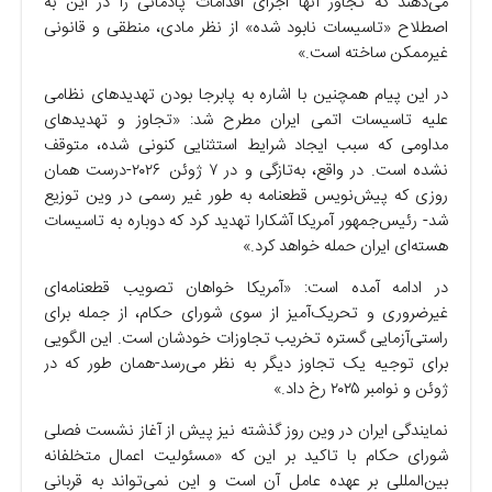
می‌دهند که تجاوز آنها اجرای اقدامات پادمانی را در این به
اصطلاح «تاسیسات نابود شده» از نظر مادی، منطقی و قانونی
غیرممکن ساخته است.»
در این پیام همچنین با اشاره به پابرجا بودن تهدید‌های نظامی
علیه تاسیسات اتمی ایران مطرح شد: «تجاوز و تهدید‌های
مداومی که سبب ایجاد شرایط استثنایی کنونی شده، متوقف
نشده است. در واقع، به‌تازگی و در ۷ ژوئن ۲۰۲۶-درست همان
روزی که پیش‌نویس قطعنامه به طور غیر رسمی در وین توزیع
شد- رئیس‌جمهور آمریکا آشکارا تهدید کرد که دوباره به تاسیسات
هسته‌ای ایران حمله خواهد کرد.»
در ادامه آمده است: «آمریکا خواهان تصویب قطعنامه‌ای
غیرضروری و تحریک‌آمیز از سوی شورای حکام، از جمله برای
راستی‌آزمایی گستره تخریب تجاوزات خودشان است. این الگویی
برای توجیه یک تجاوز دیگر به نظر می‌رسد-همان طور که در
ژوئن و نوامبر ۲۰۲۵ رخ داد.»
نمایندگی ایران در وین روز گذشته نیز پیش از آغاز نشست فصلی
شورای حکام با تاکید بر این که «مسئولیت اعمال متخلفانه
بین‌المللی بر عهده عامل آن است و این نمی‌تواند به قربانی