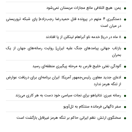
یمن: هیچ ائتلافی مانع مجازات عربستان نمی‌شود
دستگیری ۴ متهم در پرونده قتل حمیدرضا رجب‌زاده| پای شبکه تروریستی
در میان است
۸ ماه در دریا| خدمه ناو آبراهام لینکلن از پا افتادند
بازتاب جهانی پیامدهای جنگ علیه ایران| روایت رسانه‌های جهان از یک
بحران
آلودگی نفتی خلیج فارس به مرحله پیگیری منطقه‌ای رسید
ادعای جدید معاون رئیس‌جمهور آمریکا: ایران برنامه‌ای برای دریافت عوارض
از تنگه هرمز ندارد
رسانه عبری: نتانیاهو برای نجات سیاسی خود دست به هر کاری می‌زند
سفر ناگهانی فرمانده سنتکام به تل‌آویو
سخنگوی ارتش: نظم ایرانی حاکم بر تنگه هرمز غیرقابل بازگشت است