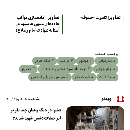
تصاویر| کنسرت «خسوف»
تصاویر| آماده‌سازی مواکب
جاده‌های منتهی به مشهد در
آستانه شهادت امام رضا(ع)
برچسب منتخب
# بندرعباس
# بوشهر
# ترامپ
# تنگه هرمز
# جام جهانی
# آیت الله سید مجتبی خامنه ای
# تحریم
# مذاکرات
# قیمت دلار
# مجلس شورای اسلامی
ویدئو
مشاهده همه ویدئو ها
فیلم| در جنگ رمضان چند نفر بر
اثر حملات دشمن شهید شدند؟