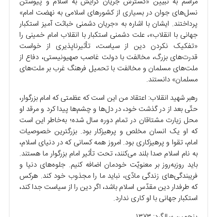
مراسم به تبیین «گسترش جریان گرایش به اسلام و پیوستن
نسل‌های جوان در بسیاری از کشور‌های اسلامی به نهضت امام»
پرداختند. ایشان با اشاره به «جریان دشمنی خباثت آمیز استکبار
جهانی با انقلاب»، علت دشمنی استکبار با انقلاب امام خمینی را
«تفکیک نکردن دین از سیاست، تأثیرناپذیری از خواست
قدرت‌های بزرگ، مخالفت با دولت غاصب صهیونیستی، دفاع از
ملت‌های مسلمان و مخالفت با تحمیل فرهنگ غرب بر ملت‌های
مسلمان» دانستند.
رهبر شهید انقلاب: اعتقاد من این است که عظمتی که امام بزرگوار،
حتّی بعد از در گذشت خود، در دل‌ها و چشم‌ها پیدا کرد و مرقد او
محل زیارت مشتاقان در تمام دوره سال شده؛ به‌خاطر این است
که او یک انسان مخلص و پرهیزکار بود. بزرگترین خصوصیات
امام، تقوا و پرهیزکاری بود. امروز همه کسانی که در دنیای اسلام،
به نام اسلام صدا بلند می‌کنند، تحت تأثیر امام بزرگوار ما هستند.
باید روزبه‌روز بر معنویّت خودمان اضافه کنیم. جلوه‌های دنیا و
فریبندگی‌های زندگی مادّی، نباید ما را مجذوب خود کند. هرکس
که طرفدار دین مقدّس اسلام باشد، اگر دین را از سیاست جدا کند،
استکبار جهانی با او کاری ندارد.
پنجمین سالگرد: ۱۳۷۳