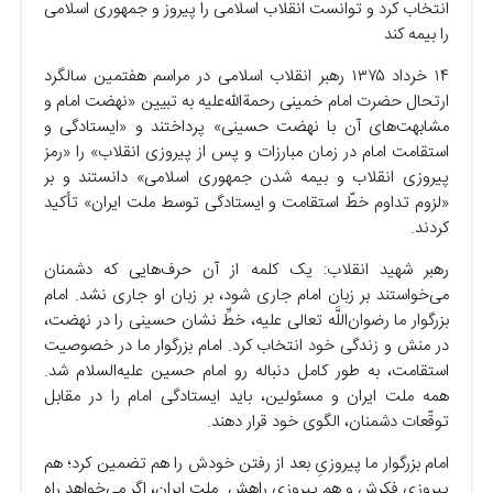
انتخاب کرد و توانست انقلاب اسلامی را پیروز و جمهوری اسلامی
را بیمه کند
۱۴ خرداد ۱۳۷۵ رهبر انقلاب اسلامی در مراسم هفتمین سالگرد
ارتحال حضرت امام خمینی رحمةالله‌علیه به تبیین «نهضت امام و
مشابهت‌های آن با نهضت حسینی» پرداختند و «ایستادگی و
استقامت امام در زمان مبارزات و پس از پیروزی انقلاب» را «رمز
پیروزی انقلاب و بیمه شدن جمهوری اسلامی» دانستند و بر
«لزوم تداوم خطّ استقامت و ایستادگی توسط ملت ایران» تأکید
کردند.
رهبر شهید انقلاب: یک کلمه از آن حرف‌هایی که دشمنان
می‌خواستند بر زبان امام جاری شود، بر زبان او جاری نشد. امام
بزرگوار ما رضوان‌اللَّه تعالی علیه، خطِّ نشان حسینی را در نهضت،
در منش و زندگی خود انتخاب کرد. امام بزرگوار ما در خصوصیت
استقامت، به طور کامل دنباله رو امام حسین علیه‌السلام شد.
همه ملت ایران و مسئولین، باید ایستادگی امام را در مقابل
توقّعات دشمنان، الگوی خود قرار دهند.
امام بزرگوار ما پیروزیِ بعد از رفتن خودش را هم تضمین کرد؛ هم
پیروزی فکرش و هم پیروزی راهش. ملت ایران، اگر می‌خواهد راه