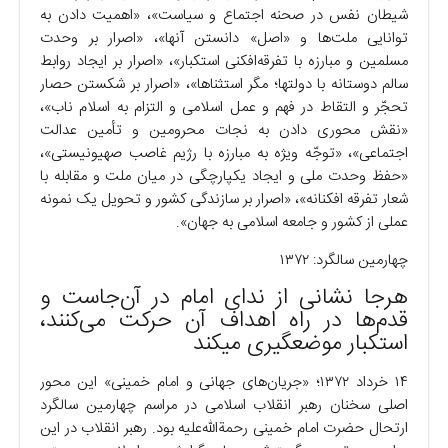
شیطان نفس در صحنه اجتماع و سیاست»، «اهمیت دادن به
توانایی ملت‌ها و «اصل» دانستن آنها»، «اصرار بر وحدت
مسلمین و مبارزه با تفرقه‌افکنی استکبار»، «اصرار بر ایجاد روابط
سالم دوستانه با دولتها؛ مگر استثناها»، «اصرار بر شکستن حصار
تحجّر و التقاط در فهم و عمل اسلامی و التزام به اسلام ناب»،
«نقش محوری دادن به نجات محرومین و تأمین عدالت
اجتماعی»، «توجّه ویژه به مبارزه با رژیم غاصب صهیونیستی»،
«حفظ وحدت ملی و ایجاد یکپارچگی در میان ملت و مقابله با
شعار تفرقه افکنانه»، «اصرار بر سازندگی کشور و تحویل یک نمونه
عملی از کشور و جامعه اسلامی به جهان».
چهارمین سالگرد: ۱۳۷۲
هرجا نشانی از ندای امام در آن‌جاست و
قدم‌ها در راه اهداف آن حرکت می‌کنند،
استکبار موضعگیری میکند
۱۴ خرداد ۱۳۷۲؛ «جریان‌های جهانی و امام خمینی» این محور
اصلی سخنان رهبر انقلاب اسلامی در مراسم چهارمین سالگرد
ارتحال حضرت امام خمینی رحمةالله‌علیه بود. رهبر انقلاب در این