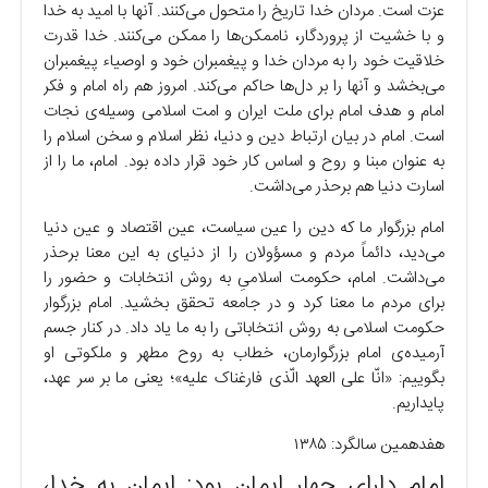
عزت است. مردان خدا تاریخ را متحول می‌کنند. آنها با امید به خدا
و با خشیت از پروردگار، ناممکن‌ها را ممکن می‌کنند. خدا قدرت
خلاقیت خود را به مردان خدا و پیغمبران خود و اوصیاء پیغمبران
می‌بخشد و آنها را بر دل‌ها حاکم می‌کند. امروز هم راه امام و فکر
امام و هدف امام برای ملت ایران و امت اسلامی وسیله‌ی نجات
است. امام در بیان ارتباط دین و دنیا، نظر اسلام و سخن اسلام را
به عنوان مبنا و روح و اساس کار خود قرار داده بود. امام، ما را از
اسارت دنیا هم برحذر می‌داشت.
امام بزرگوار ما که دین را عین سیاست، عین اقتصاد و عین دنیا
می‌دید، دائماً مردم و مسؤولان را از دنیای به این معنا برحذر
می‌داشت. امام، حکومت اسلامیِ به روش انتخابات و حضور را
برای مردم ما معنا کرد و در جامعه تحقق بخشید. امام بزرگوار
حکومت اسلامی به روش انتخاباتی را به ما یاد داد. در کنار جسم
آرمیده‌ی امام بزرگوارمان، خطاب به روح مطهر و ملکوتی او
بگوییم: «انّا علی العهد الّذی فارغناک علیه»؛ یعنی ما بر سر عهد،
پایداریم.
هفدهمین سالگرد: ۱۳۸۵
امام دارای چهار ایمان بود: ایمان به خدا،