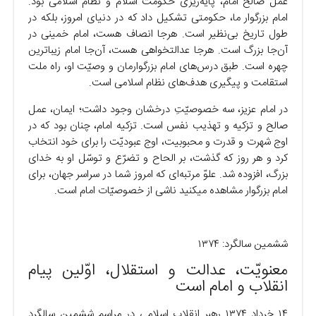
عمل صالح امام، پایه‌ریزی حکومت اسلام و نظام اسلامی بود.
امام بزرگوار ما، حکومتی تشکیل داد که در دنیای امروز، بلکه در
طول تاریخ بی‌نظیر است. هرجا انصاف هست، امام خمینی در
آن‌جا بزرگ است. هرجا عدالتخواهی هست، آن‌جا امام زیباترین
چهره است. طبق درس‌های امام بزرگوارمان و وصیّت او، راه ملت
استقامت و پیگیری هدف‌های نظام اسلامی است.
در امام عزیز، سه خصوصیّتِ درخشان وجود داشت؛ ایمان، عمل
صالح و تزکیه و تهذیب نفس است. تزکیه امام، چنان بود که در
اوج شهرت و قدرت و محبوبیت، اوج عبودیّت را برای خود انتخاب
کرد و هر روز که گذشت، بر الحاح و تضرّع و توسّل او به خدای
بزرگ، افزوده شد. علوّ مرتبه‌ای که امروز شما در سراسر جهان، برای
امام بزرگوار مشاهده میکنید ناشی از خصوصیّات امام است.
ششمین سالگرد: ۱۳۷۴
معنویّت، عدالت و استقلال، اوّلین پیام
انقلاب و امام است
۱۴ خرداد ۱۳۷۴ رهبر انقلاب اسلامی در مراسم ششمین سالگرد