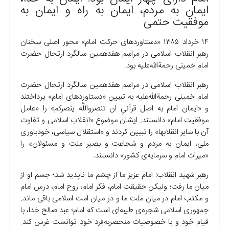
ایمان به مردم، ایمان به راه و ایمان به
موفقیت حتمی
۱۴ خرداد ۱۳۸۵ «دستاورد‌های حرکت امام» محور اصلی سخنان
رهبر انقلاب اسلامی در مراسم هفدهمین سالگرد ارتحال حضرت
امام خمینی رحمةالله‌علیه بود.
رهبر انقلاب اسلامی در مراسم هفدهمین سالگرد ارتحال حضرت
امام خمینی رحمةالله‌علیه به تبیین «دستاورد‌های امام» پرداختند
و «ایمان امام به اصل قرآنیِ ان تنصرواللَّه ینصرکم» را «عامل
موفقیت امام» دانستند. ایشان موضوع «انقلاب اسلامی و تفاوت
آن با سایر انقلابها» را تبیین کردند و «استقلال سیاسی، خودباوری
ملی، ایمان به مردم و شجاعت و بصیر ملت و مسئولان» را
«میراث امام و سرمایه‌ی کشور» دانستند.
رهبر شهید انقلاب: امام عزیز ما از چشم ما ناپدید شد؛ جسم او از
میان ما رفت؛ ولیکن حقیقت امام، فکر امام، روح امام، درس امام
و مکتب امام در میان ملت ما و در میان امت اسلامی باقی ماند.
جمهوری اسلامی شجره‌ی طیبه‌ای است که امام؛ عبد صالح خدا، با
قیام خود و با خصوصیات منحصر‌به‌فرد خود توانست غرس کند.