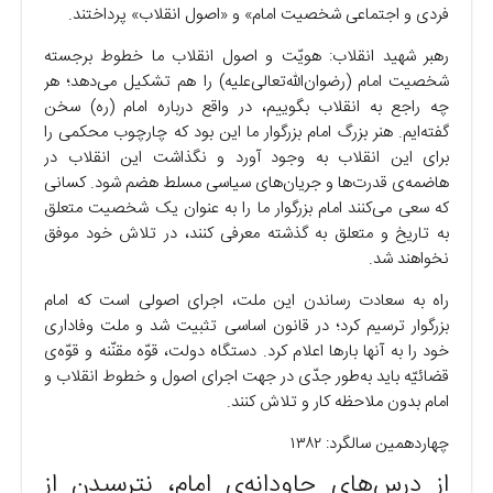
فردی و اجتماعی شخصیت امام» و «اصول انقلاب» پرداختند.
رهبر شهید انقلاب: هویّت و اصول انقلاب ما خطوط برجسته
شخصیت امام (رضوان‌الله‌تعالی‌علیه) را هم تشکیل می‌دهد؛ هر
چه راجع به انقلاب بگوییم، در واقع درباره امام (ره) سخن
گفته‌ایم. هنر بزرگ امام بزرگوار ما این بود که چارچوب محکمی را
برای این انقلاب به وجود آورد و نگذاشت این انقلاب در
هاضمه‌ی قدرت‌ها و جریان‌های سیاسی مسلط هضم شود. کسانی
که سعی می‌کنند امام بزرگوار ما را به عنوان یک شخصیت متعلق
به تاریخ و متعلق به گذشته معرفی کنند، در تلاش خود موفق
نخواهند شد.
راه به سعادت رساندن این ملت، اجرای اصولی است که امام
بزرگوار ترسیم کرد؛ در قانون اساسی تثبیت شد و ملت وفاداری
خود را به آنها بار‌ها اعلام کرد. دستگاه دولت، قوّه مقنّنه و قوّه‌ی
قضائیّه باید به‌طور جدّی در جهت اجرای اصول و خطوط انقلاب و
امام بدون ملاحظه کار و تلاش کنند.
چهاردهمین سالگرد: ۱۳۸۲
از درس‌های جاودانه‌ی امام، نترسیدن از