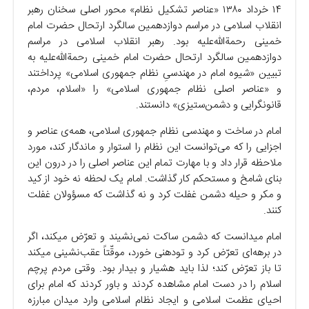
۱۴ خرداد ۱۳۸۰ «عناصر تشکیل نظام» محور اصلی سخنان رهبر
انقلاب اسلامی در مراسم دوازدهمین سالگرد ارتحال حضرت امام
خمینی رحمةالله‌علیه بود. رهبر انقلاب اسلامی در مراسم
دوازدهمین سالگرد ارتحال حضرت امام خمینی رحمةالله‌علیه به
تبیین «شیوه امام در مهندسیِ نظام جمهوری اسلامی» پرداختند
و «عناصر اصلی نظام جمهوری اسلامی» را «اسلام، مردم،
قانونگرایی و دشمن‌ستیزی» دانستند.
امام در ساخت و مهندسی نظام جمهوری اسلامی، همه‌ی عناصر و
اجزایی را که می‌توانست این نظام را استوار و ماندگار کند، مورد
ملاحظه قرار داد و با مهارت تمام این عناصر اصلی را در درون این
بنای شامخ و مستحکم کار گذاشت. امام یک لحظه نه خود از کید
و مکر و حیله دشمن غفلت کرد و نه گذاشت که مسؤولان غفلت
کنند.
امام میدانست که دشمن ساکت نمی‌نشیند و تعرّض میکند، اگر
در برهه‌ای تعرّض کرد و تودهنی خورد، موقّتاً عقب‌نشینی میکند
تا باز تعرّض کند؛ لذا باید هشیار و بیدار بود. وقتی مردم پرچم
اسلام را در دست امام مشاهده کردند و باور کردند که امام برای
احیای عظمت اسلامی و ایجاد نظام اسلامی وارد میدان مبارزه