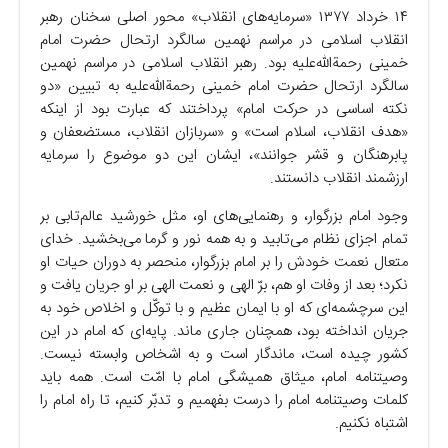
۱۴ خرداد ۱۳۷۷ «سرمایه‌های انقلاب» محور اصلی سخنان رهبر
انقلاب اسلامی در مراسم نهمین سالگرد ارتحال حضرت امام
خمینی رحمةالله‌علیه بود. رهبر انقلاب اسلامی در مراسم نهمین
سالگرد ارتحال حضرت امام خمینی رحمةالله‌علیه به تبیین «دو
نکته اساسی در حرکت امام» پرداختند که عبارت بود از اینکه
«هدف انقلاب، اسلام است» و «سربازان انقلاب، مستضعفان و
پابرهنگان و قشر جوانند»، ایشان این دو موضوع را سرمایه
ارزشمند انقلاب دانستند.
وجود امام بزرگوار، و رهنمایی‌های او، مثل خورشید عالم‌تابی بر
تمام اجزای نظام می‌تابید و به همه نور و گرما می‌بخشید. خدای
متعال نعمت خودش را بر امام بزرگوار، منحصر به دوران حیات او
نکرد؛ بعد از وفات او هم، برّ الهی و نعمت الهی بر او جریان یافت و
این سرچشمه‌ای که او با ایمان عظیم و با توکّل و اخلاص خود به
جریان انداخته بود، همچنان جاری ماند. پایه‌ای که امام در این
کشور چیده است، ماندگار است و به اشخاص وابسته نیست.
وصیتنامه امام، میثاق همیشگی امام با امّت است. همه باید
کلمات وصیتنامه امام را درست بفهمیم و تدبّر کنیم، تا راه امام را
اشتباه نکنیم.