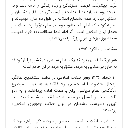
عزّت، پیشرفت، توسعه، سازندگی و رفاه زندگی را ادامه دهد و به
نتیجه برساند، باید به استقامت و ایستادگی در مقابل دشمنان و
استکبار بپردازد. همه دشمنان انقلاب در طول ده سال، فهمیدند و
تجربه کردند که امام را نمیشود ترساند. امام بزرگوار پدر انقلاب و
معمار ایران اسلامی است. اگر امام شما استقامت به خرج نمیداد،
شما امروز مرز‌های ایرانِ بزرگ را نمی‌داشتید.
هشتمین سالگرد: ۱۳۷۶
هنر بزرگ امام این بود که یک نظام سیاسی در کشور برقرار کرد که
به جای بی‌اعتنایی به مردم، عشق به مردم بر آن حاکم است
۱۴ خرداد ۱۳۷۶ رهبر انقلاب اسلامی در مراسم هشتمین سالگرد
ارتحال حضرت امام خمینی رحمةالله‌علیه به تبیین موضوع
«دگرگونی نظام سیاسی ایران با همت امام» پرداختند و به «دو
آفتِ تحجّر و انفعال در مسیر آینده انقلاب» اشاره کردند و به
تبیین «سیاست دشمنان در قبال حرکت جمهوری اسلامی»
پرداختند.
رهبر شهید انقلاب: راه میان تحجر و خودباختگی، راهی بود که
امام انتخاب کرد. این، درس بزرگ امام بود و توانست این انقلاب