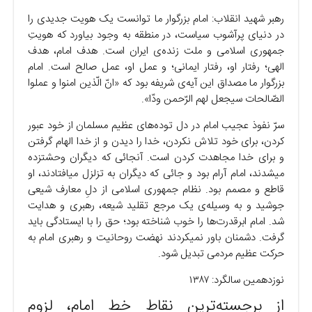
رهبر شهید انقلاب: امام بزرگوار ما توانست یک هویت جدیدی را
در دنیای پرآشوب سیاست، در منطقه به وجود بیاورد که هویتِ
جمهوری اسلامی و ملت زنده‌ی ایران است. هدف امام، هدف
الهی؛ رفتار او، رفتار ایمانی؛ و عمل او، عمل صالح است. امام
بزرگوار ما مصداق این آیه‌ی شریفه بود که «انّ الّذین امنوا و عملوا
الصّالحات سیجعل لهم الرّحمن ودّا».
سرّ نفوذ عجیب امام در دل توده‌های عظیم مسلمان از خود عبور
کردن، برای خود تلاش نکردن، خدا را دیدن و از خدا الهام گرفتن
و برای خدا مجاهدت کردن است. آنجائی که دیگران وحشتزده
میشدند، امام آرام بود و جائی که دیگران به تزلزل میافتادند، او
قاطع و مصمم بود. نظام جمهوری اسلامی از دلِ معارف شیعی
جوشید و به وسیله‌ی یک مرجع تقلید شیعه، رهبری و هدایت
شد. امام ابرقدرت‌ها را خوب شناخته بود؛ حق را با ایستادگی باید
گرفت. دشمنان باور نمیکردند نهضت روحانیت و رهبری امام به
حرکت عظیم مردمی تبدیل شود.
نوزدهمین سالگرد: ۱۳۸۷
از برجسته‌ترین نقاط خط امام، لزوم