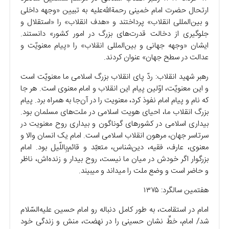
ارتحال حضرت امام خمینی رحمةالله‌علیه به تبیین «وجهه داخلی
و بین‌المللی انقلاب» پرداختند و «هدف انقلاب» را «استقلال و
جلوگیری از دخالت قدرت‌های بزرگ در امور کشور» دانستند.
ایشان «وجهه جهانی و بین‌المللی انقلاب» را «پیام معنویّت و
عدالت در سطح جهان» عنوان کردند.
رهبر شهید انقلاب: ردّ پای انقلاب بزرگ اسلامی ما معنویّت است
و این معنویّت، اوّلین پیام این انقلاب و امام معنوی است. هر جا
که نام و پیام امام نفوذ کرد، معنویت را در آن‌جا به همراه برد. پیام
بزرگ انقلاب ما، احیای هویت اسلامی در ملت‌های مسلمان بود.
بیداری اسلامی در کشور‌های گوناگون و بیداری روح معنویت در
سرتاسر جهان، مرهون انقلاب اسلامی است. امام یک انسان والا و
معنوی، عارف، فقیه، دین‌شناس، متعبّد و قائم‌بِاللّیل بود. امام
بزرگوار اگر خودش در میان ما نیست، روح بیدار و زنده‌اش، ناظر
و حاضر است و وضع ملت را میداند و میبیند.
هفتمین سالگرد: ۱۳۷۵
امام در استقامت، به طور کامل دنباله رو امام حسین علیه‌السّلام
شد/ امام، خطِّ نشان حسینی را در نهضت، منش و زندگی خود