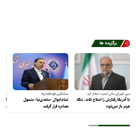
برگزیده ها
دبیر شورای عالی امنیت اعلام کرد:
سخنگوی قوه قضاییه؛
سخنگ
تا آمریکا رفتارش را اصلاح نکند، تنگه
تمام اموال «ساعدی‌نیا» مشمول
ارتش 
هرمز باز نمی‌شود
مصادره قرار گرفت
و دف