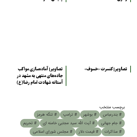
تصاویر| کنسرت «خسوف»
تصاویر| آماده‌سازی مواکب
جاده‌های منتهی به مشهد در
آستانه شهادت امام رضا(ع)
برچسب منتخب
# بندرعباس
# بوشهر
# ترامپ
# تنگه هرمز
# جام جهانی
# آیت الله سید مجتبی خامنه ای
# تحریم
# مذاکرات
# قیمت دلار
# مجلس شورای اسلامی