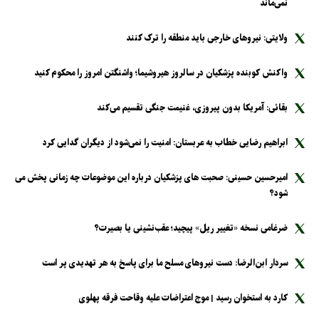
نمی‌ماند
ولایتی: نیرو‌های خارجی باید منطقه را ترک کنند
واکنش کوبنده پزشکیان در سالروز هیروشیما؛ واشنگتن امروز را محکوم کنید
بقائی: آمریکا بدون پیروزی، غنیمت جنگی تقسیم می‌کند
ابراهیم رضایی خطاب به عربستان: امنیت را نمی‌شود از دیگران گدایی کرد
امیرحسین حسینی: صحبت های پزشکیان درباره این موضوعات چه زمانی پخش می
شود؟
ضرغامی نسخه «تغییر ریل» پیچید؛ عقب‌نشینی یا بصیرت؟
سردار ابن‌الرضا: دست نیرو‌های مسلح ما برای پاسخ به هر تهدیدی پر است
کارد به استخوان رسید | موج اعتراضات علیه وقاحت فرقه پهلوی