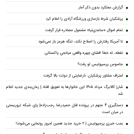
گزارش عملکرد بدون ذکر آمار
پزشکیان شرط بازسازی ورزشگاه آزادی را اعلام کرد
تمام اموال «ساعدی‌نیا» مشمول مصادره قرار گرفت
تا آمریکا رفتارش را اصلاح نکند، تنگه هرمز باز نمی‌شود
نقطه، ته خط! افشای چهره واقعی میانجیِ پاکستانی
جاسوس پرسپولیس لو رفت؟
اعتراف مشاور پزشکیان: نارضایتی از دولت بالا گرفت
شارژ کالابرگ مرداد ۱۴۰۵ این خانوار‌ها به تعویق افتاد | زمان‌بندی جدید اعلام
شد
دستگیری ۴ متهم در پرونده قتل حمیدرضا رجب‌زاده| پای شبکه تروریستی
در میان است
بمب خبری پرسپولیس | ۲ خرید جدید همین امروز رونمایی می‌شوند!