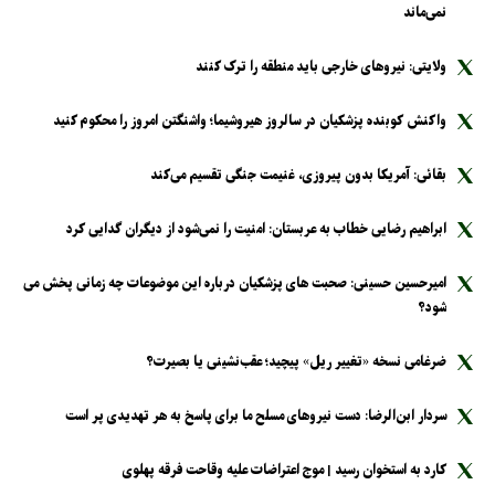
نمی‌ماند
ولایتی: نیرو‌های خارجی باید منطقه را ترک کنند
واکنش کوبنده پزشکیان در سالروز هیروشیما؛ واشنگتن امروز را محکوم کنید
بقائی: آمریکا بدون پیروزی، غنیمت جنگی تقسیم می‌کند
ابراهیم رضایی خطاب به عربستان: امنیت را نمی‌شود از دیگران گدایی کرد
امیرحسین حسینی: صحبت های پزشکیان درباره این موضوعات چه زمانی پخش می
شود؟
ضرغامی نسخه «تغییر ریل» پیچید؛ عقب‌نشینی یا بصیرت؟
سردار ابن‌الرضا: دست نیرو‌های مسلح ما برای پاسخ به هر تهدیدی پر است
کارد به استخوان رسید | موج اعتراضات علیه وقاحت فرقه پهلوی