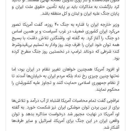
متون مبادله‌شده و کار روی تدوین نسخه نهایی هستند. او تأکید
کرد بازگشت به مذاکرات باید بر پایه تأمین حقوق ملت ایران و
پایان جنگ علیه ایران و لبنان و کل منطقه باشد.
وزیر خارجه ایران با اشاره به جنگ ۴۰ روزه، گفت آمریکا تصور
می‌کرد ایران کشوری ضعیف در غرب آسیاست و بر همین اساس
دو جنگ را آغاز کرد. به گفته او، واشنگتن تلاش داشت با بسیج
همه توان خود ایران را ظرف چند روز وادار به تسلیم بی‌قیدوشرط
کند؛ شرطی که دونالد ترامپ در نخستین روز جنگ مطرح کرده
بود.
او افزود آمریکا همچنین خواهان تغییر نظام در ایران بود، اما
نه‌تنها چنین چیزی رخ نداد بلکه مردم ایران به خیابان‌ها آمدند تا
از نظام جمهوری اسلامی حمایت کنند و تجاوز علیه کشورشان را
محکوم نمایند.
عراقچی گفت تمام محاسبات آمریکا اشتباه از آب درآمد و تلاش‌ها
برای از بین بردن توان موشکی ایران نیز شکست خورد. به گفته
او، آمریکا در نهایت مجبور شد درخواست مذاکره بدهد و توان
واقعی ایران در این جنگ برای آمریکا، اسرائیل و سایر طرف‌ها
آشکار شد.