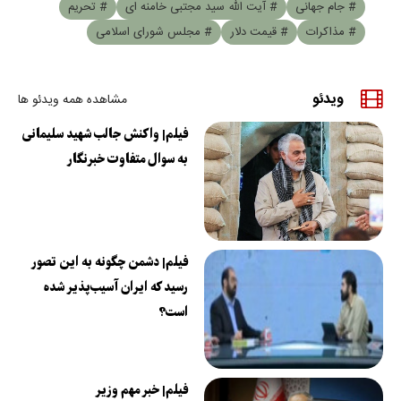
# جام جهانی
# آیت الله سید مجتبی خامنه ای
# تحریم
# مذاکرات
# قیمت دلار
# مجلس شورای اسلامی
ویدئو
مشاهده همه ویدئو ها
فیلم| واکنش جالب شهید سلیمانی
به سوال متفاوت خبرنگار
فیلم| دشمن چگونه به این تصور
رسید که ایران آسیب‌پذیر شده
است؟
فیلم| خبر مهم وزیر