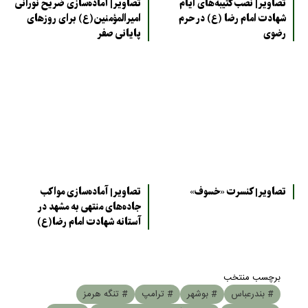
تصاویر| نصب کتیبه‌های ایام
تصاویر| آماده‌سازی ضریح نورانی
شهادت امام رضا (ع) در حرم
امیرالمؤمنین(ع) برای روزهای
رضوی
پایانی صفر
تصاویر| کنسرت «خسوف»
تصاویر| آماده‌سازی مواکب
جاده‌های منتهی به مشهد در
آستانه شهادت امام رضا(ع)
برچسب منتخب
# بندرعباس
# بوشهر
# ترامپ
# تنگه هرمز