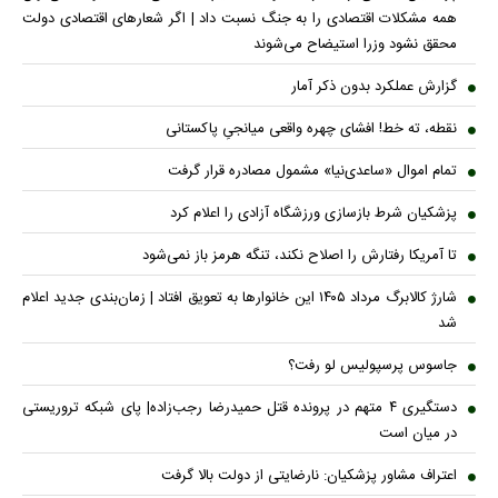
همه مشکلات اقتصادی را به جنگ نسبت داد | اگر شعار‌های اقتصادی دولت
محقق نشود وزرا استیضاح می‌شوند
گزارش عملکرد بدون ذکر آمار
نقطه، ته خط! افشای چهره واقعی میانجیِ پاکستانی
تمام اموال «ساعدی‌نیا» مشمول مصادره قرار گرفت
پزشکیان شرط بازسازی ورزشگاه آزادی را اعلام کرد
تا آمریکا رفتارش را اصلاح نکند، تنگه هرمز باز نمی‌شود
شارژ کالابرگ مرداد ۱۴۰۵ این خانوار‌ها به تعویق افتاد | زمان‌بندی جدید اعلام
شد
جاسوس پرسپولیس لو رفت؟
دستگیری ۴ متهم در پرونده قتل حمیدرضا رجب‌زاده| پای شبکه تروریستی
در میان است
اعتراف مشاور پزشکیان: نارضایتی از دولت بالا گرفت