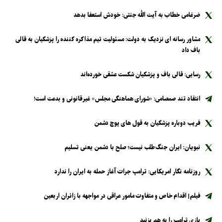
ضرغامی خطاب به آیت الله جنتی: خودش استعفا بدهد
مشاور رسانه ای نزدیک به دولت: مسئولیت تیم مذاکره کننده را پزشکیان به قالی
باف داد
رسایی: قالی باف و پزشکیان شکست عشقی خورده‌اند
انتقاد تند صمصامی: «شورای هماهنگی مجلس» غیرقانونی و بدعت است!
فریب دوباره پزشکیان به قول های پوچ دشمن
نبویان: ایران جنگ‌طلب نیست؛ صلح با دشمن یعنی تسلیم
روزنامه نگار امریکایی: ترامپ جرات آغاز حمله به ایران را ندارد
فیلم| اقدام خاص و متفاوت مامور عراقی در مواجهه با زائران اربعین
بازی ترامپ را به هم بزنید