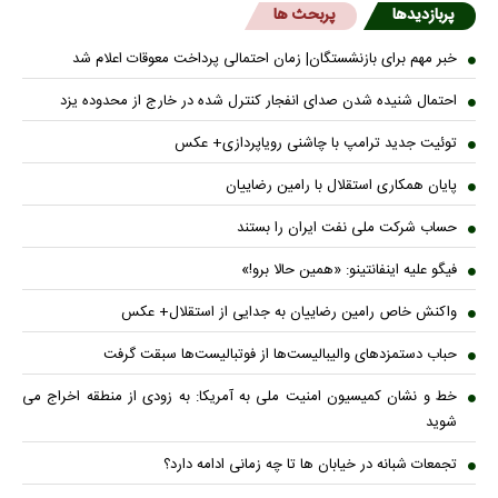
پربازدیدها
پربحث ها
خبر مهم برای بازنشستگان| زمان احتمالی پرداخت معوقات اعلام شد
احتمال شنیده شدن صدای انفجار کنترل شده در خارج از محدوده یزد
توئیت جدید ترامپ با چاشنی رویاپردازی+ عکس
پایان همکاری استقلال با رامین رضاییان
حساب‌ شرکت ملی نفت ایران را بستند
فیگو علیه اینفانتینو: «همین حالا برو!»
واکنش خاص رامین رضاییان به جدایی از استقلال+ عکس
حباب دستمزدهای والیبالیست‌ها از فوتبالیست‌ها سبقت گرفت
خط و نشان کمیسیون امنیت ملی به آمریکا: به زودی از منطقه اخراج می
شوید
تجمعات شبانه در خیابان ها تا چه زمانی ادامه دارد؟