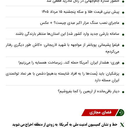
حضور ستاره جام‌جهانی در رئال مادرید قطعی شد
پیش بینی قیمت طلا و سکه پنجشنبه ۱۵ مرداد ۱۴۰۵
ماجرای نصب سنگ مزار اکبر عبدی چیست؟ + عکس
سامانه بارشی جدید وارد کشور شد| این استان‌ها منتظر بارندگی باشند
فیلم| پشیمانی پویانفر از مواجهه با شهید لاریجانی: «کاش طور دیگری رفتار
می‌کردم»
فوری؛ هشدار ایران: آمریکا حمله کند، زیرساخت همسایه را می‌زنیم!
پزشکیان: باید پُست‌ها را به افراد شایسته بدهیم| دشمن با هر نماد توانمندی
ایران مسئله دارد
دینار باقی‌مانده از اربعین را کجا بفروشیم؟
فضای مجازی
خط و نشان کمیسیون امنیت ملی به آمریکا: به زودی از منطقه اخراج می شوید