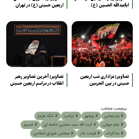
اباعبدالله الحسین (ع)
اربعین حسینی (ع) در تهران
تصاویر| عزاداری شب اربعین
تصاویر| آخرین تصاویر رهبر
حسینی در بین الحرمین
انقلاب در مراسم اربعین حسینی
برچسب منتخب
# بندرعباس
# بوشهر
# ترامپ
# تنگه هرمز
# جام جهانی
# آیت الله سید مجتبی خامنه ای
# تحریم
# مذاکرات
# قیمت دلار
# مجلس شورای اسلامی