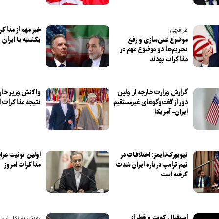
خبر مهم از مذاکر
عراقچی:
موضوع غنی‌سازی و رفع
یکشنبه با ایران 
تحریم‌ها دو موضوع مهم در
مذاکرات بودند
گزارش وزارت خارجه از اولین
واکنش وزیر خار
دور از گفت‌و‌گو‌های غیرمستقیم
نتیجه مذاکرات ا
ایران-آمریکا
نیویورک‌تایمز: اختلافات در
اولین توئیت عراق
تیم ترامپ درباره ایران شدت
مذاکرات امروز
گرفته است
استقبال کویت و قطر از
رویترز به نقل از مق