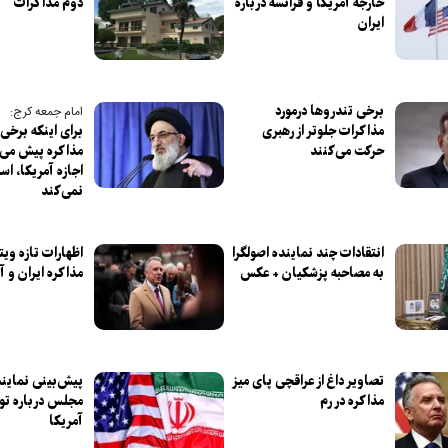
خارجه آمریکا و فرانسه درباره
دوم مذاکرات
ایران
برخی تندرو‌ها درمورد
امام جمعه کرج:
مذاکرات جلوتر از رهبری
برای اینکه برخی 
حرکت می‌کنند
مذاکره پیش می‌ر
اجازه آمریکا، اس
نمی‌کند
انتقادات چند نماینده اصولگرا
اظهارات تازه ویت
به مصاحبه پزشکیان + عکس
مذاکره ایران و آ
تصاویر داغ از عراقچی پای میز
پیش‌بینی نماینده
مذاکره در رم
مجلس درباره توا
آمریکا