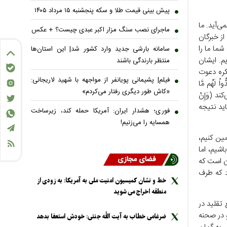
پیش بینی قیمت طلا و سکه پنجشنبه ۱۵ مرداد ۱۴۰۵
‌آید. ما
ماجرای نصب سنگ مزار اکبر عبدی چیست؟ + عکس
از خبرگان
شما ما را
سامانه بارشی جدید وارد کشور شد| این استان‌ها
یم. ایشان
منتظر بارندگی باشند
اکره دعوت
فیلم| پشیمانی پویانفر از مواجهه با شهید لاریجانی:
َهُم مَّا
«کاش طور دیگری رفتار می‌کردم»
ند (وَإِنْ
 باید نتیجه
فوری؛ هشدار ایران: آمریکا حمله کند، زیرساخت
همسایه را می‌زنیم!
مین کنیم،
شیم، اما
فضای مجازی
آن است که
د که طرف
خط و نشان کمیسیون امنیت ملی به آمریکا: به زودی از
منطقه اخراج می شوید
در روز ۱۲ خرداد، این مرجع تقلید در
 در صحنه
ضرغامی خطاب به آیت الله جنتی: خودش استعفا بدهد