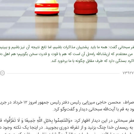
فر سبحانی گفت: همه ما باید پشتیبان مذاکرات باشیم، اما تابع نتیجه آن نیز باشیم و ببینی
من معتقدم که ان‌شاءالله راه‌حل آن است که هم با قوت و قدرت سخن بگوییم؛ هم اهل دفا
ره. بستگی دارد که طرف مقابل چگونه با ما برخورد کند.
۷۳۹۲۷
به گزارش صراط، محسن حاجی میرزایی رئیس دفتر رئیس ج
د به قم با آیت‌الله سبحانی دیدار و گفت‌و‌گو کرد.
ر سبحانی در این دیدار اظهار کرد: «وَاعْتَصِمُوا بِحَبْلِ اللَّهِ جَمِیعًا وَ لَا تَفَرَّقُوا
 به ریسمان خدا چنگ بزنید و از تفرقه دوری بجویید. در اینجا یک نکته وجود دا