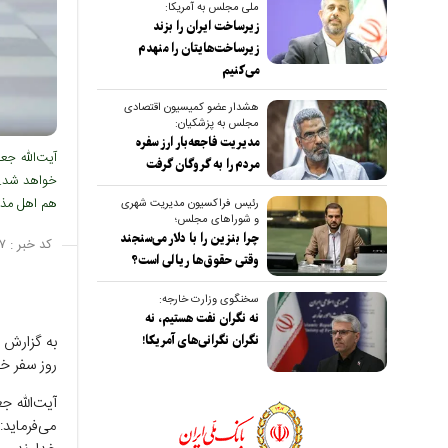
ملی مجلس به آمریکا:
زیرساخت ایران را بزند
زیرساخت‌هایتان را منهدم
می‌کنیم
هشدار عضو کمیسیون اقتصادی
مجلس به پزشکیان:
مدیریت فاجعه‌بار ارز سفره
آیت‌الله جع
مردم را به گروگان گرفت
خواهد شد. 
هم اهل مذاک
رئیس فراکسیون مدیریت شهری
و شوراهای مجلس؛
چرا بنزین را با دلار می‌سنجند
کد خبر :
۷
وقتی حقوق‌ها ریالی است؟
سخنگوی وزارت خارجه:
نه نگران نفت هستیم، نه
نگران نگرانی‌های آمریکا!
روز سفر خو
آیت‌الله جعف
می‌فرماید: