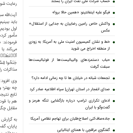
حساب‌ شرکت ملی نفت ایران را بستند
رعایت شود
فیگو علیه اینفانتینو: «همین حالا برو!»
آیت‌الله 
باید ببینی
واکنش خاص رامین رضاییان به جدایی از استقلال+
اول بودیم؛
عکس
مأمور کرده
فرمودند: «
خط و نشان کمیسیون امنیت ملی به آمریکا: به زودی
می‌کند یا 
از منطقه اخراج می شوید
ٱسۡتَطَعۡتُ
حباب دستمزدهای والیبالیست‌ها از فوتبالیست‌ها
جَنَحُوا لِل
سبقت گرفت
مذاکرات را
تجمعات شبانه در خیابان ها تا چه زمانی ادامه دارد؟
وی افزود: 
چه بهتر؛ 
صدای انفجار در استان تهران| سپاه اطلاعیه صادر کرد
تابع نتیجه
ادعای تکراری ترامپ درباره بازگشایی تنگه هرمز و
هم با قوت
گفت‌وگو با ایران
مقابل چگون
جاده‌صاف‌کنی اصلاح‌طلبان برای تهاجم نظامی آمریکا
پایان، گف
گفتگوی عراقچی با همتای ایتالیایی