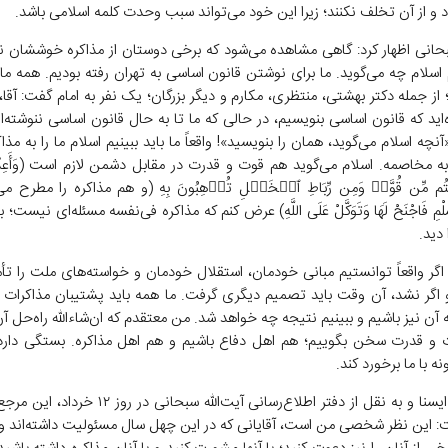
 و از آن تخلف نکنند؛ زیرا این خود می‌تواند سبب وحدت کلمه اسلامی باشد.
سبحانی اظهار کرد: گاهی مشاهده می‌شود که برخی دوستان از مذاکره خوششان نمی
م اسلام چه می‌گوید. ما برای نوشتن قانون اساسی به تهران رفته بودیم. همه ما 
 از جمله دکتر بهشتی، منتظری، مکارم و دیگر بزرگان؛ یک نفر به امام گفت: آقا، 
‌اید که قانون اساسی بنویسیم، در حالی که ما تا به حال قانون اساسی ننوشته‌ا
آنچه اسلام می‌گوید، همان را بنویسید»! واقعاً ما باید ببینیم اسلام ما را به مذ
به مخاصمه. اسلام می‌گوید هم قوت و قدرت در مقابل دشمن لازم است (وَأَعِدُّواْ ل
م مِّن قُوَّةࣲ وَمِن رِّبَاطِ ٱلۡخَیۡلِ تُرۡهِبُونَ بِهِ (و هم مذاکره را مطرح می‌ک
سَّلْمِ فَاجْنَحْ لَهَا وَتَوَکَّلْ عَلَی اللَّهِ) عرض کنم که مذاکره فی‌نفسه مسئله‌ای نیست؛
 دید.
اگر واقعاً توانستیم مبانی خودمان، استقلال خودمان و خواسته‌های ملت را تأ
و اگر نشد، آن وقت باید تصمیم دیگری گرفت. ما همه باید پشتیبان مذاکرات با
 آن نیز باشیم و ببینیم نتیجه چه خواهد شد. من معتقدم که ان‌شاءالله راه‌حل 
 و قدرت سخن بگوییم؛ هم اهل دفاع باشیم و هم اهل مذاکره. بستگی دار
ه با ما برخورد کند.
به گزارش ایسنا و به نقل از دفتر اطلاع‌رسانی آیت‌الله سبحانی 
ت: این نظر شخصی من است، آقایانی که در این چهل سال مسئولیت داشته‌اند و