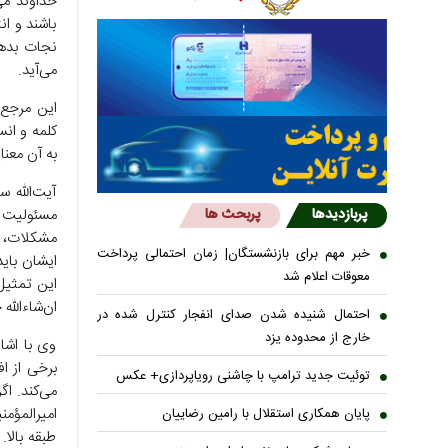
خداوند می
باشند و ان
نجات بدهیم
می‌آید.
این مرجع ت
کلمه و ان
به آن معنا
آیت‌الله 
مسئولیت ر
پربازدیدها
پربحث ها
مشکلات، م
خبر مهم برای بازنشستگان| زمان احتمالی پرداخت
ایشان بای
معوقات اعلام شد
این تمثیل
ان‌شاءالله
احتمال شنیده شدن صدای انفجار کنترل شده در
خارج از محدوده یزد
وی با اشار
برخی از اف
توئیت جدید ترامپ با چاشنی رویاپردازی+ عکس
می‌کند. اگ
امیرالمؤم
پایان همکاری استقلال با رامین رضاییان
طبقه بالا