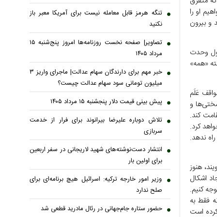
که متفرق
هیم او را
تنگه هرمز قابل معامله نیست برای آمریکا معبر باز
د و بیرون
نکنید
تصاویر| صفحه نخست روزنامه‌ها امروز پنج‌شنبه ۱۵
 اول وحدت
مرداد ۱۴۰۵
ته «همه»
خبر مهم برای دارندگان سهام عدالت| ماجرای واریز ۳
میلیون تومانی سود سهام عدالت چیست؟
قف عَلَم
پیش ‌بینی قیمت دلار پنجشنبه ۱۵ مرداد ۱۴۰۵
ختی‌ها و
امت کند.
تلاش دوباره علیرضا بیرانوند برای فرار از خدمت
اهد کرد.
سربازی
اه ندهد.
انتشار دست‌نوشته‌های شهید لاریجانی در سفر اربعین
برای اولین بار
یند، هنوز
جاد اشکال
وزیر امور خارجه ترکیه: اسرائیل هیچ برنامه‌ای برای
وجه کنیم.
صلح ندارد
ه فقط به
حضور ستاره جام‌جهانی در رئال مادرید قطعی شد
کرده است