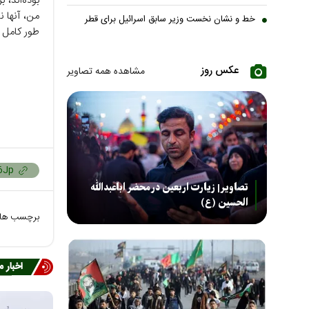
بوده‌اند، 
من، آنها ن
خط و نشان نخست وزیر سابق اسرائیل برای قطر
طور کامل 
عکس روز
مشاهده همه تصاویر
تصاویر| زیارت اربعین در محضر اباعبدالله
الحسین (ع)
برچسب ها
اخبار 