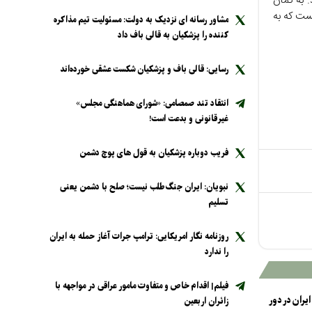
. به گمان
یست که به
مشاور رسانه ای نزدیک به دولت: مسئولیت تیم مذاکره
کننده را پزشکیان به قالی باف داد
رسایی: قالی باف و پزشکیان شکست عشقی خورده‌اند
انتقاد تند صمصامی: «شورای هماهنگی مجلس»
غیرقانونی و بدعت است!
فریب دوباره پزشکیان به قول های پوچ دشمن
نبویان: ایران جنگ‌طلب نیست؛ صلح با دشمن یعنی
تسلیم
روزنامه نگار امریکایی: ترامپ جرات آغاز حمله به ایران
را ندارد
فیلم| اقدام خاص و متفاوت مامور عراقی در مواجهه با
ای ایران در دور
زائران اربعین