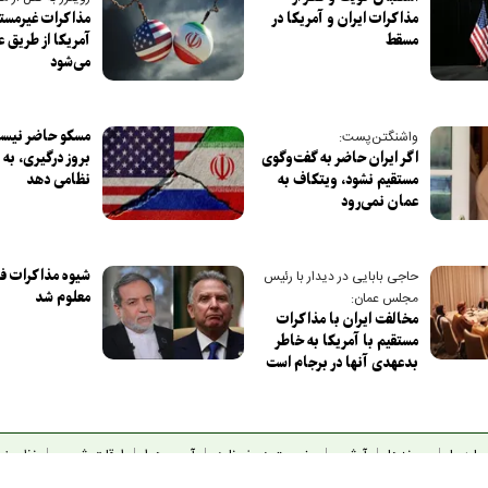
مذاکرات ایران و آمریکا در
مذاکرات غیرمستق
مسقط
آمریکا از طریق 
می‌شود
مسکو حاضر نیست
واشنگتن‌پست:
اگر ایران حاضر به گفت‌وگوی
بروز درگیری، به
مستقیم نشود، ویتکاف به
نظامی دهد
عمان نمی‌رود
شیوه مذاکرات فر
حاجی بابایی در دیدار با رئیس
معلوم شد
مجلس عمان:
مخالفت ایران با مذاکرات
مستقیم با آمریکا به خاطر
بدعهدی آنها در برجام است
باره ما
پیوندها
آرشیو
عضویت در خبرنامه
آب و هوا
اوقات شرعی
نظرسن