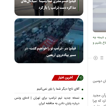
فیلم| خشم مجری صداوسیما : سیگنال‌های
مذاکره دست ترامپ را باز کرد
م نتیجه چه
ع باشیم و
فیلم| بنر «ترامپ تو را خواهیم کشت» در
مسیر پیاده‌روی اربعین
آخرین اخبار
مهور امروز ۱۲ خرداد در جریان دومین
آقای تاج! دیگر شما را باور نمی‌کنیم
» قرآن مجید
نسخه جدید تیم ترامپ برای تهران | ادعای ونس
رد که چرا
درباره پایان دادن به مناقشه ایران