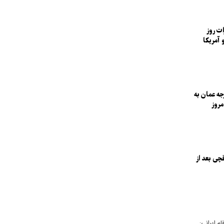
ات روز
و آمریکا
جه عمان به
مروز
چی بعد از
ام ایرانی: