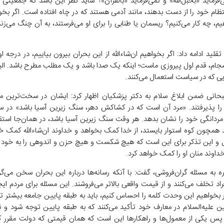
‌فرماید «بحبل‌الله» و نمی‌فرماید «بالقرآن»؟ شاید نظر این باشد که جمعیتی 
تظام خود را از دست بدهند، مانند آدمی هستند که در چاه افتاده است. اگر بخوا
، چه کار می‌کنیم؟ ریسمان یا طنابی را برای او می‌فرستند، به آن چنگ می‌زن
قلید ادامه داد: اگر بخواهیم ان‌شاءالله از این بحران بیرون بیاییم، در درجه
سجام، قدم اول پیروزی ماست؛ اینکه یک صدا باشد و یک مطلب مطرح باشد. الب
یی که در سیاست استعمال می‌کنند.
سبحانی ضمن ابلاغ سلام به دکتر پزشکیان اظهار کرد: ایشان در سخت‌ترین موا
ا پذیرفتند. «مرد آن است که در کشاکش دهر، سنگ زیرین آسیا باشد» در س
ردانگی خود را نشان بدهد. هر وقت سنگ زیرین آسیا باشد، در همان‌جا استق
د همچون کوه استوار بایستد، از خدا کمک بخواهد و خداوند ان‌شاءالله کمک خو
 و این تذکر برای این است که هیچ شکست و هیچ حزن و اندوهی را به خود ر
 خداوند منان او را کمک خواهد کرد.
ه به مسئله گران‌فروشی، گفت: با آنکه رسانه‌ها درباره این بحران سخن می‌گو
راد تخلف می‌کنند و از قیمت واقعی بالاتر می‌فروشند. این مسئله برای مردم ای
ر بخواهیم این وحدت کلمه را احساس کنیم، باید به طبقه پایین جامعه بیشتر ت
نین علیه‌السلام در معارف خود تأکید می‌کنند که به طبقه پایین توجه شود و ن
. پس یکی از معمول‌ها و راهکار‌ها این است که همان قیمتی که دولت مقرر 