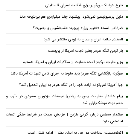
طرح هولناک بن‌گویر برای شکنجه اسرای فلسطینی
دنیل پرسپولیسی نمی‌شود| پیشنهاد چند میلیاردی هم بی‌نتیجه ماند
ضرغامی نسخه «تغییر ریل» پیچید؛ عقب‌نشینی یا بصیرت؟
الحدث: بیانیه ایران و عمان به زودی منتشر می شود
باز کردن تنگه هرمز یعنی نجات آمریکا از بن‌بست
وزیر خارجه ترکیه: آماده حمایت از مذاکرات ایران و آمریکا هستیم
هرگونه بازگشایی تنگه هرمز باید منوط به اجرای کامل تعهدات آمریکا باشد
چرا آمریکا نمی‌تواند اراده خود را در تنگه هرمز به ایران تحمیل کند؟
پیام هشدار مقاومت یمن به ریاض| تجمعات مزدوران سعودی در مأرب و
حضرموت موشک‌باران شد
هشدار مجلس درباره گرانی بنزین | افزایش قیمت در شرایط جنگی تبعات
اجتماعی دارد
اکونومیست: پرداخت عوارض به ایران بهتر از ادامه تنش است