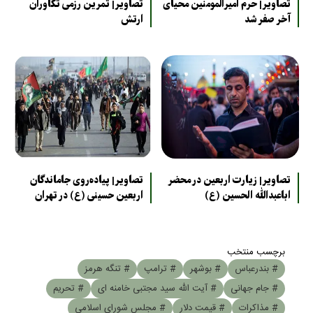
تصاویر| حرم امیرالمومنین محیای
تصاویر| تمرین رزمی تکاوران
آخر صفر شد
ارتش
تصاویر| زیارت اربعین در محضر
تصاویر| پیاده‌روی جاماندگان
اباعبدالله الحسین (ع)
اربعین حسینی (ع) در تهران
برچسب منتخب
# بندرعباس
# بوشهر
# ترامپ
# تنگه هرمز
# جام جهانی
# آیت الله سید مجتبی خامنه ای
# تحریم
# مذاکرات
# قیمت دلار
# مجلس شورای اسلامی