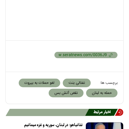
برچسب ها:
نفتالی بنت
لغو حملات به بیروت
حمله به لبنان
نقض آتش بس
اخبار مرتبط
نتانیاهو: در لبنان، سوریه و غزه میمانیم