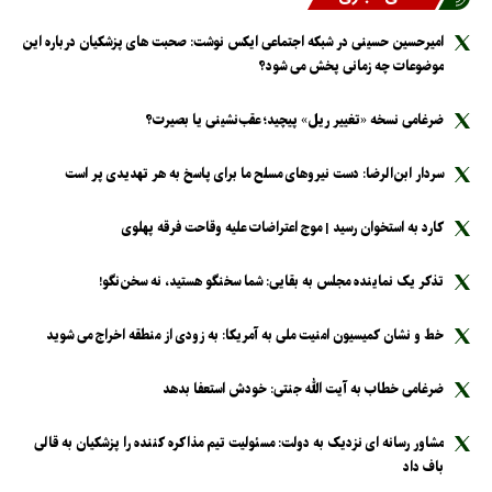
امیرحسین حسینی در شبکه اجتماعی ایکس نوشت: صحبت های پزشکیان درباره این
موضوعات چه زمانی پخش می شود؟
ضرغامی نسخه «تغییر ریل» پیچید؛ عقب‌نشینی یا بصیرت؟
سردار ابن‌الرضا: دست نیرو‌های مسلح ما برای پاسخ به هر تهدیدی پر است
کارد به استخوان رسید | موج اعتراضات علیه وقاحت فرقه پهلوی
تذکر یک نماینده مجلس به بقایی: شما سخنگو هستید، نه سخن‌نگو!
خط و نشان کمیسیون امنیت ملی به آمریکا: به زودی از منطقه اخراج می شوید
ضرغامی خطاب به آیت الله جنتی: خودش استعفا بدهد
مشاور رسانه ای نزدیک به دولت: مسئولیت تیم مذاکره کننده را پزشکیان به قالی
باف داد