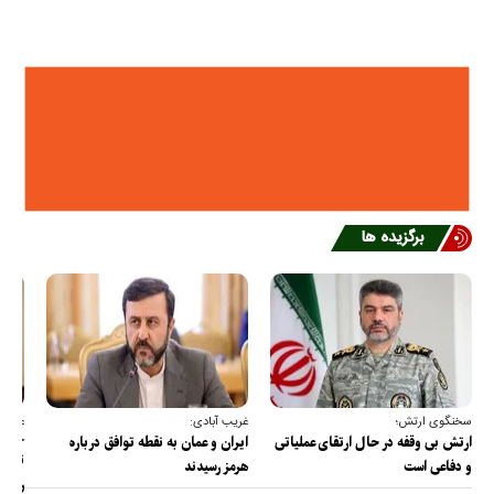
برگزیده ها
سخنگوی ارتش؛
غریب آبادی:
عضو ک
خارج
ارتش بی وقفه در حال ارتقای عملیاتی
ایران و عمان به نقطه توافق درباره
ترامپ
و دفاعی است
هرمز رسیدند
را پس