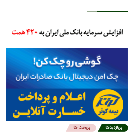
پربازدیدها
پربحث ها