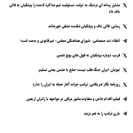
مشاور رسانه ای نزدیک به دولت: مسئولیت تیم مذاکره کننده را پزشکیان به قالی
باف داد
رسایی: قالی باف و پزشکیان شکست عشقی خورده‌اند
انتقاد تند صمصامی: «شورای هماهنگی مجلس» غیرقانونی و بدعت است!
فریب دوباره پزشکیان به قول های پوچ دشمن
نبویان: ایران جنگ‌طلب نیست؛ صلح با دشمن یعنی تسلیم
روزنامه نگار امریکایی: ترامپ جرات آغاز حمله به ایران را ندارد
فیلم| اقدام خاص و متفاوت مامور عراقی در مواجهه با زائران اربعین
بازی ترامپ را به هم بزنید