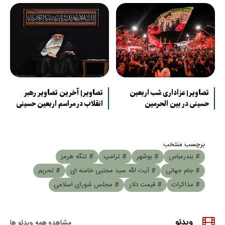
تصاویر| عزاداری شب اربعین
تصاویر| آخرین تصاویر رهبر
حسینی در بین الحرمین
انقلاب در مراسم اربعین حسینی
برچسب منتخب
# بندرعباس
# بوشهر
# ترامپ
# تنگه هرمز
# جام جهانی
# آیت الله سید مجتبی خامنه ای
# تحریم
# مذاکرات
# قیمت دلار
# مجلس شورای اسلامی
ویدئو
مشاهده همه ویدئو ها