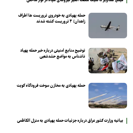
فیلم| تصاویر تاکتیک شگفت انگیز نیروهای سپاه در نوار ساحلی
حمله پهپادی به خودروی تروریست ها اطراف
زاهدان/ ۲ تروریست کشته شدند
توضیح منابع امنیتی درباره خبر حمله پهپاد
ناشناس به مواضع حشدشعبی
حمله پهپادی به مخازن سوخت فرودگاه کویت
بیانیه وزارت کشور عراق درباره جزئیات حمله پهپادی به منزل الکاظمی