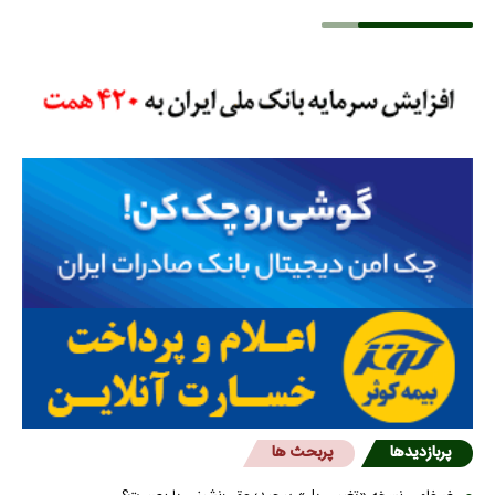
پربازدیدها
پربحث ها