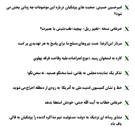
امیرحسین حسینی: صحبت های پزشکیان درباره این موضوعات چه زمانی پخش می
شود؟
ضرغامی نسخه «تغییر ریل» پیچید؛ عقب‌نشینی یا بصیرت؟
سردار ابن‌الرضا: دست نیرو‌های مسلح ما برای پاسخ به هر تهدیدی پر است
کارد به استخوان رسید | موج اعتراضات علیه وقاحت فرقه پهلوی
تذکر یک نماینده مجلس به بقایی: شما سخنگو هستید، نه سخن‌نگو!
خط و نشان کمیسیون امنیت ملی به آمریکا: به زودی از منطقه اخراج می شوید
ضرغامی خطاب به آیت الله جنتی: خودش استعفا بدهد
مشاور رسانه ای نزدیک به دولت: مسئولیت تیم مذاکره کننده را پزشکیان به قالی
باف داد