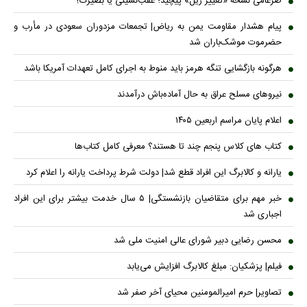
ضرغامی نسخه «تغییر ریل» پیچید؛ عقب‌نشینی یا بصیرت؟
پیام هشدار مقاومت یمن به ریاض| تجمعات مزدوران سعودی در مأرب و
حضرموت موشک‌باران شد
هرگونه بازگشایی تنگه هرمز باید منوط به اجرای کامل تعهدات آمریکا باشد
نیروهای مسلح عراق به حال آماده‌باش درآمدند
اعلام پایان مراسم اربعین ۱۴۰۵
کتاب های کلاس پنجم چند تا هستند؟ معرفی کامل کتاب‌ها
یارانه و کالابرگ این افراد قطع شد| دولت شرط پرداخت یارانه را اعلام کرد
خبر مهم برای متقاضیان بازنشستگی| ۵ سال خدمت بیشتر برای این افراد
اجباری شد
محسن رضایی دبیر شورای عالی امنیت ملی شد
فیلم| پزشکیان: مبلغ کالابرگ افزایش می‌یابد
تصاویر| حرم امیرالمومنین محیای آخر صفر شد