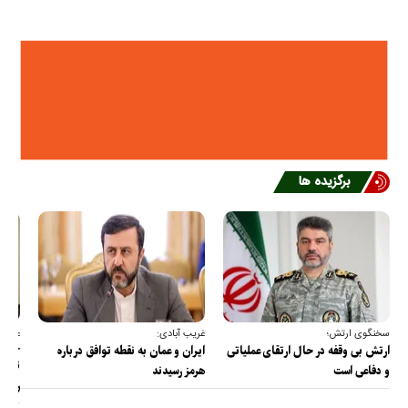
برگزیده ها
سخنگوی ارتش؛
غریب آبادی:
عضو ک
خارج
ارتش بی وقفه در حال ارتقای عملیاتی
ایران و عمان به نقطه توافق درباره
ترامپ
و دفاعی است
هرمز رسیدند
را پس