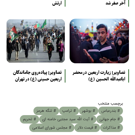
آخر صفر شد
ارتش
تصاویر| زیارت اربعین در محضر
تصاویر| پیاده‌روی جاماندگان
اباعبدالله الحسین (ع)
اربعین حسینی (ع) در تهران
برچسب منتخب
# بندرعباس
# بوشهر
# ترامپ
# تنگه هرمز
# جام جهانی
# آیت الله سید مجتبی خامنه ای
# تحریم
# مذاکرات
# قیمت دلار
# مجلس شورای اسلامی