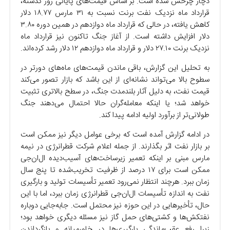
دچار چرخش شده است. بر اساس قیمت‌های پایانی روز گذشته،
قرارداد ماه نزدیک نفت برنت نسبت به ۳۱ مارس ۱۸.۷۷ دلار
کاهش یافته، در حالی که قرارداد ماه دوازدهم در همین دوره ۳.۸۰
دلار افزایش داشته است. از آغاز جنگ تاکنون نیز قرارداد ماه
نزدیک برنت ۲۷.۱۰ دلار و قرارداد ماه دوازدهم ۱۲ دلار رشد کرده‌اند.
به تحلیل این گزارش، باقی ماندن قیمت‌های ماه‌های دورتر در
سطوح بالا می‌تواند نشانه‌ای از این باشد که بازار تصور می‌کند
قیمت نفت، به دلیل آثار بلندمدت جنگ، در سطح بالاتری تثبیت
خواهد شد؛ یا اینکه معامله‌گران حالا احتمال می‌دهند جنگ
طولانی‌تر از برآورد اولیه ادامه پیدا کند.
در ادامه گزارش آمده است که برخی عوامل دیگر نیز ممکن است
بر بازار نفت اثر بگذارند. از جمله اعلام شرکت قطرانرژی در نیمه
مارس مبنی بر اینکه تعمیر زیرساخت‌های آسیب‌دیده ال‌ان‌جی
ممکن است برای ۱۷ درصد از ظرفیت تخریب‌شده تا پنج سال
زمان ببرد. هرچند انتظار نمی‌رود تعمیر تأسیسات تولید و بارگیری
نفت به اندازه تأسیسات ال‌ان‌جی قطرانرژی زمان ببرد، اما با این
حال، تأخیر‌هایی در این حوزه نیز محتمل است. جابه‌جایی دوباره
نفتکش‌ها و کشتی‌های حمل گاز نیز مسئله دیگری خواهد بود؛
زیرا رفع عقب‌ماندگی بارگیری‌ها در خاورمیانه و بازگرداندن