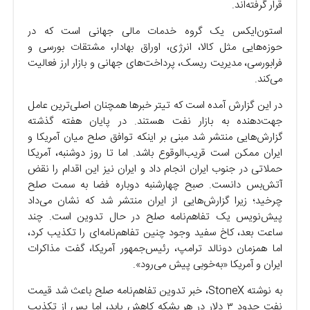
قرار گرفته‌اند.
استون‌ایکس یک گروه خدمات مالی جهانی است که در
حوزه‌هایی مثل کالا، انرژی، اوراق بهادار، مشتقات بورسی و
فرابورسی، مدیریت ریسک، پرداخت‌های جهانی و بازار ارز فعالیت
می‌کند.
در این گزارش آمده است که تیتر خبر‌ها همچنان اصلی‌ترین عامل
جهت‌دهنده به بازار نفت هستند. در پایان هفته گذشته
گزارش‌هایی منتشر شد مبنی بر اینکه توافق صلح میان آمریکا و
ایران ممکن است قریب‌الوقوع باشد. اما تا روز دوشنبه، آمریکا
حملاتی در جنوب ایران انجام داد و ایران نیز این اقدام را نقض
آتش‌بس دانست. صبح چهارشنبه دوباره فضا به سمت صلح
چرخید؛ زیرا گزارش‌هایی از ایران منتشر شد که نشان می‌داد
پیش‌نویس یک تفاهم‌نامه صلح در حال تدوین است. چند
ساعت بعد، کاخ سفید وجود چنین تفاهم‌نامه‌ای را تکذیب کرد،
اما همزمان دونالد ترامپ، رئیس‌جمهور آمریکا، گفت مذاکرات
ایران و آمریکا «به‌خوبی پیش می‌رود».
به نوشته StoneX، خبر تدوین تفاهم‌نامه صلح باعث شد قیمت
نفت حدود ۳ دلار در هر بشکه کاهش یابد، اما پس از تکذیب