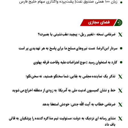
زیان ۱۰۰ همتی صندوق نفت| پشت‌پرده واگذاری سهام خلیج فارس
فضای مجازی
ضرغامی نسخه «تغییر ریل» پیچید؛ عقب‌نشینی یا بصیرت؟
سردار ابن‌الرضا: دست نیرو‌های مسلح ما برای پاسخ به هر تهدیدی پر است
کارد به استخوان رسید | موج اعتراضات علیه وقاحت فرقه پهلوی
تذکر یک نماینده مجلس به بقایی: شما سخنگو هستید، نه سخن‌نگو!
خط و نشان کمیسیون امنیت ملی به آمریکا: به زودی از منطقه اخراج می شوید
ضرغامی خطاب به آیت الله جنتی: خودش استعفا بدهد
مشاور رسانه ای نزدیک به دولت: مسئولیت تیم مذاکره کننده را پزشکیان به قالی
باف داد