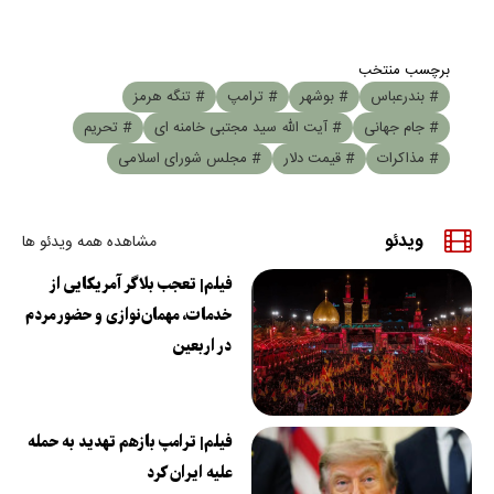
برچسب منتخب
# بندرعباس
# بوشهر
# ترامپ
# تنگه هرمز
# جام جهانی
# آیت الله سید مجتبی خامنه ای
# تحریم
# مذاکرات
# قیمت دلار
# مجلس شورای اسلامی
ویدئو
مشاهده همه ویدئو ها
فیلم| تعجب بلاگر آمریکایی از
خدمات، مهمان‌نوازی و حضور مردم
در اربعین
فیلم| ترامپ بازهم تهدید به حمله
علیه ایران کرد