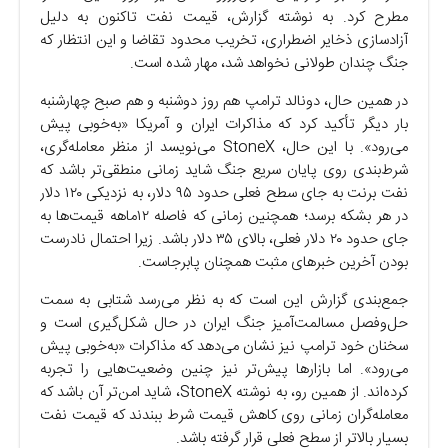
مطرح کرد. به نوشته گزارش، قیمت نفت تاکنون به دلیل
آزادسازی ذخایر اضطراری، تخریب محدود تقاضا و این انتظار که
جنگ چندان طولانی نخواهد شد، مهار شده است.
در همین حال، دونالد ترامپ هم روز دوشنبه و هم صبح چهارشنبه
بار دیگر تأکید کرد که مذاکرات ایران و آمریکا «به‌خوبی پیش
می‌رود». با این حال، StoneX می‌نویسد از منظر معامله‌گری،
شرط‌بندی روی پایان سریع جنگ شاید زمانی منطقی‌تر باشد که
نفت برنت به جای سطح فعلی حدود ۹۵ دلار، به نزدیکی ۱۲۰ دلار
در هر بشکه برسد؛ همچنین زمانی که فاصله ۱۲ماهه قیمت‌ها به
جای حدود ۲۰ دلار فعلی، بالای ۳۵ دلار باشد. زیرا احتمال نادرست
بودن آخرین خبر‌های مثبت همچنان پابرجاست.
جمع‌بندی گزارش این است که به نظر می‌رسد شتابی به سمت
حل‌وفصل مسالمت‌آمیز جنگ ایران در حال شکل‌گیری است و
سخنان خود ترامپ نیز نشان می‌دهد که مذاکرات «به‌خوبی پیش
می‌رود». اما بازار‌ها پیش‌تر نیز چنین وضعیت‌هایی را تجربه
کرده‌اند. از همین رو، به نوشته StoneX، شاید امن‌تر آن باشد که
معامله‌گران زمانی روی کاهش قیمت شرط ببندند که قیمت نفت
بسیار بالاتر از سطح فعلی قرار گرفته باشد.