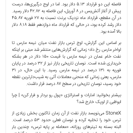
فاصله این دو قرارداد ۵.۱۳ دلار بود. اما در اوج درگیری‌ها، درست
پیش از آغاز آتش‌بس در ۸ آوریل، این فاصله به ۴۲.۸۲ دلار رسید.
در آن مقطع، قرارداد ماه نزدیک برنت نسبت به ۲۷ فوریه ۴۵.۸۷
دلار رشد کرده بود، در حالی که قرارداد ماه دوازدهم فقط ۸.۱۸ دلار
بالا آمده بود.
بر اساس این گزارش، اوج ترس بازار نفت میان نیمه مارس تا
اواخر مارس رخ داد؛ زمانی که گزارش‌هایی منتشر شد مبنی بر اینکه
نفت خام عمان در نیمه مارس با قیمت ۱۵۰ دلار در هر بشکه
خریداری شده است. نوسان تاریخی بازار نیز از ۳۲ درصد در پایان
فوریه به ۱۳۱ درصد در نیمه مارس رسید. با این حال، در ۳۱
مارس، یعنی زمانی که منحنی معاملات آتی به شیب‌دارترین نقطه
خود رسید، نوسان تاریخی در سطح ۸۷ درصد قرار داشت.
بیشتر بخوانید: امارات و استراتژی «پول رو بردار و فرار کن» | چرا
ابوظبی از اوپک خارج شد؟
StoneX می‌نویسد بازار نفت از آن زمان تاکنون بخش زیادی از
ترس خود را تخلیه کرده و نوسان فعلی حدود ۵۳ درصد است.
البته بسته به تیتر‌های روزانه، «معامله بر پایه ترس» چندین بار