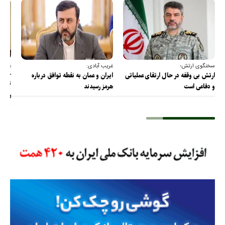
سخنگوی ارتش؛
غریب آبادی:
عضو ک
خارج
ارتش بی وقفه در حال ارتقای عملیاتی
ایران و عمان به نقطه توافق درباره
ترامپ
و دفاعی است
هرمز رسیدند
را پس