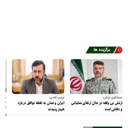
برگزیده ها
سخنگوی ارتش؛
غریب آبادی:
عضو ک
خارج
ارتش بی وقفه در حال ارتقای عملیاتی
ایران و عمان به نقطه توافق درباره
ترامپ
و دفاعی است
هرمز رسیدند
را پس