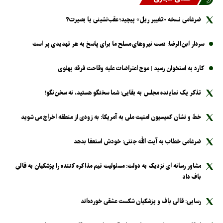
ضرغامی نسخه «تغییر ریل» پیچید؛ عقب‌نشینی یا بصیرت؟
سردار ابن‌الرضا: دست نیرو‌های مسلح ما برای پاسخ به هر تهدیدی پر است
کارد به استخوان رسید | موج اعتراضات علیه وقاحت فرقه پهلوی
تذکر یک نماینده مجلس به بقایی: شما سخنگو هستید، نه سخن‌نگو!
خط و نشان کمیسیون امنیت ملی به آمریکا: به زودی از منطقه اخراج می شوید
ضرغامی خطاب به آیت الله جنتی: خودش استعفا بدهد
مشاور رسانه ای نزدیک به دولت: مسئولیت تیم مذاکره کننده را پزشکیان به قالی
باف داد
رسایی: قالی باف و پزشکیان شکست عشقی خورده‌اند