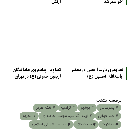
آخر صفر شد
ارتش
تصاویر| زیارت اربعین در محضر
تصاویر| پیاده‌روی جاماندگان
اباعبدالله الحسین (ع)
اربعین حسینی (ع) در تهران
برچسب منتخب
# بندرعباس
# بوشهر
# ترامپ
# تنگه هرمز
# جام جهانی
# آیت الله سید مجتبی خامنه ای
# تحریم
# مذاکرات
# قیمت دلار
# مجلس شورای اسلامی