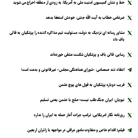
خط و نشان کمیسیون امنیت ملی به آمریکا: به زودی از منطقه اخراج می شوید
ضرغامی خطاب به آیت الله جنتی: خودش استعفا بدهد
مشاور رسانه ای نزدیک به دولت: مسئولیت تیم مذاکره کننده را پزشکیان به قالی
باف داد
رسایی: قالی باف و پزشکیان شکست عشقی خورده‌اند
انتقاد تند صمصامی: «شورای هماهنگی مجلس» غیرقانونی و بدعت است!
فریب دوباره پزشکیان به قول های پوچ دشمن
نبویان: ایران جنگ‌طلب نیست؛ صلح با دشمن یعنی تسلیم
روزنامه نگار امریکایی: ترامپ جرات آغاز حمله به ایران را ندارد
فیلم| اقدام خاص و متفاوت مامور عراقی در مواجهه با زائران اربعین