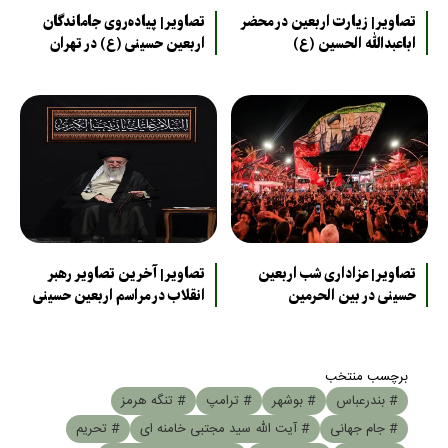
تصاویر| زیارت اربعین در محضر
تصاویر| پیاده‌روی جاماندگان
اباعبدالله الحسین (ع)
اربعین حسینی (ع) در تهران
تصاویر| عزاداری شب اربعین
تصاویر| آخرین تصاویر رهبر
حسینی در بین الحرمین
انقلاب در مراسم اربعین حسینی
برچسب منتخب
# بندرعباس
# بوشهر
# ترامپ
# تنگه هرمز
# جام جهانی
# آیت الله سید مجتبی خامنه ای
# تحریم