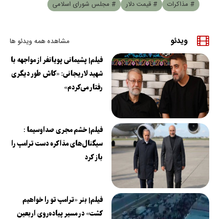
# مذاکرات
# قیمت دلار
# مجلس شورای اسلامی
ویدئو
مشاهده همه ویدئو ها
فیلم| پشیمانی پویانفر از مواجهه با
شهید لاریجانی: «کاش طور دیگری
رفتار می‌کردم»
فیلم| خشم مجری صداوسیما :
سیگنال‌های مذاکره دست ترامپ را
باز کرد
فیلم| بنر «ترامپ تو را خواهیم
کشت» در مسیر پیاده‌روی اربعین