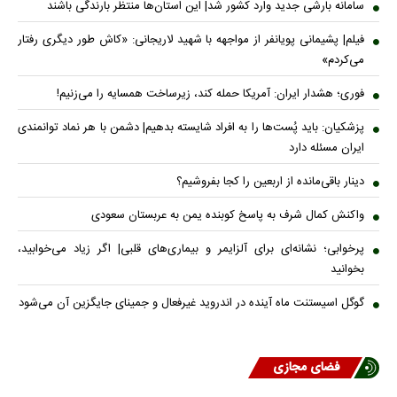
سامانه بارشی جدید وارد کشور شد| این استان‌ها منتظر بارندگی باشند
فیلم| پشیمانی پویانفر از مواجهه با شهید لاریجانی: «کاش طور دیگری رفتار
می‌کردم»
فوری؛ هشدار ایران: آمریکا حمله کند، زیرساخت همسایه را می‌زنیم!
پزشکیان: باید پُست‌ها را به افراد شایسته بدهیم| دشمن با هر نماد توانمندی
ایران مسئله دارد
دینار باقی‌مانده از اربعین را کجا بفروشیم؟
واکنش کمال شرف به پاسخ کوبنده یمن به عربستان سعودی
پرخوابی؛ نشانه‌ای برای آلزایمر و بیماری‌های قلبی| اگر زیاد می‌خوابید،
بخوانید
گوگل اسیستنت ماه آینده در اندروید غیرفعال و جمینای جایگزین آن می‌شود
فضای مجازی