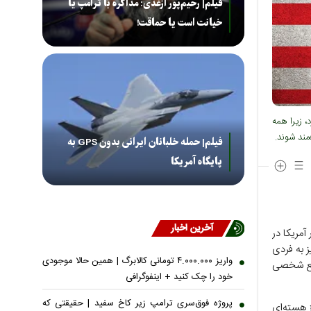
فیلم| رحیم‌پور ازغدی: مذاکره با ترامپ یا
خیانت است یا حماقت!
 زیرا همه
مند شوند.
فیلم| حمله خلبانان ایرانی بدون GPS به
پایگاه آمریکا
آخرین اخبار
آمریکا در
 به فردی
واریز ۴.۰۰۰.۰۰۰ تومانی کالابرگ | همین حالا موجودی
افع شخصی
خود را چک کنید + اینفوگرافی
پروژه فوق‌سری ترامپ زیر کاخ سفید | حقیقتی که
 هسته‌ای