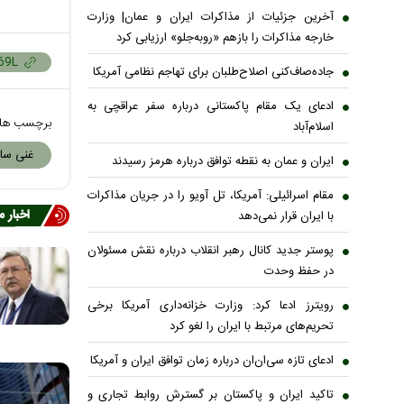
آخرین جزئیات از مذاکرات ایران و عمان| وزارت
خارجه مذاکرات را بازهم «روبه‌جلو» ارزیابی کرد
جاده‌صاف‌کنی اصلاح‌طلبان برای تهاجم نظامی آمریکا
ادعای یک مقام پاکستانی درباره سفر عراقچی به
برچسب ها
اسلام‌آباد
غنی ساز
ایران و عمان به نقطه توافق درباره هرمز رسیدند
مقام اسرائیلی: آمریکا، تل آویو را در جریان مذاکرات
اخبار 
با ایران قرار نمی‌دهد
پوستر جدید کانال رهبر انقلاب درباره نقش مسئولان
در حفظ وحدت
رویترز ادعا کرد: وزارت خزانه‌داری آمریکا برخی
تحریم‌های مرتبط با ایران را لغو کرد
ادعای تازه سی‌ان‌ان درباره زمان توافق ایران و آمریکا
تاکید ایران و پاکستان بر گسترش روابط تجاری و