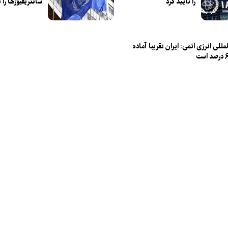
را تأیید کرد
سانتریفیوژ‌ها را
مللی انرژی اتمی: ایران تقریبا آماده