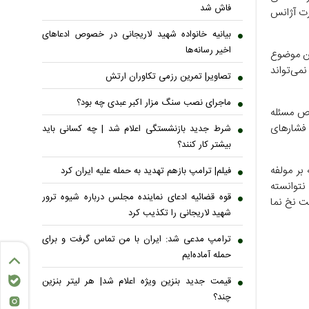
فاش شد
رت آژانس
بیانیه خانواده شهید لاریجانی در خصوص ادعاهای
اخیر رسانه‌ها
ین موضوع
می‌تواند
تصاویر| تمرین رزمی تکاوران ارتش
ماجرای نصب سنگ مزار اکبر عبدی چه بود؟
وص مسئله
فشار‌های
شرط جدید بازنشستگی اعلام شد | چه کسانی باید
بیشتر کار کنند؟
بر مولفه
فیلم| ترامپ بازهم تهدید به حمله علیه ایران کرد
نتوانسته
قوه قضائیه ادعای نماینده مجلس درباره شیوه ترور
ست نخ نما
شهید لاریجانی را تکذیب کرد
ترامپ مدعی شد: ایران با من تماس گرفت و برای
حمله آماده‌ایم
قیمت جدید بنزین ویژه اعلام شد| هر لیتر بنزین
چند؟