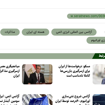
:
آژانس بین المللی انرژی اتمی
هسته ای ایران
مذاکرات
ی اورانیوم
مرتبط
مسکو: درخواست‌ها از ایران
میانجیگری مصر 
برای ازسرگیری بازرسی‌ها
ازسرگیری مذاکرا
کاملا نامناسب است
ایران
آژانس شروع غنی‌سازی
آژانس اتمی: ایر
اورانیوم ۶۰درصد توسط ایران
سومین آبشار ن