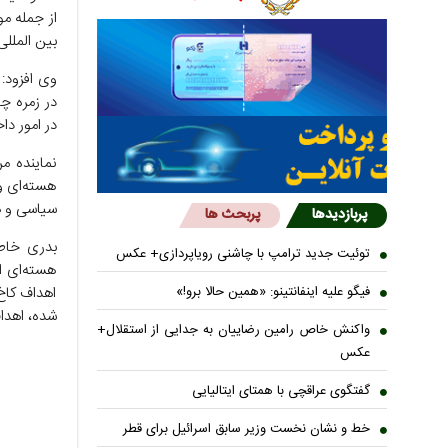
از جمله م
بین المللی
وی افزود:
در زمره چ
در امور د
نماینده م
هسته‌ای و
سیاسی و هم
پربازدیدها
پربحث ها
بدری خاطر
توئیت جدید ترامپ با چاشنی رویاپردازی+ عکس
هسته‌ای ا
اهداف کاخ 
فیگو علیه اینفانتینو: «همین حالا برو!»
شده، اهدا
واکنش خاص رامین رضاییان به جدایی از استقلال+
عکس
گفتگوی عراقچی با همتای ایتالیایی
خط و نشان نخست وزیر سابق اسرائیل برای قطر