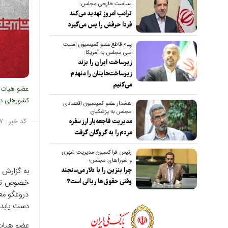
سیاست خارجی مجلس:
ترامپ امروز تهدید می‌کند
فردا حرفش را پس می‌گیرد
پیام قاطع عضو کمیسیون امنیت
ملی مجلس به آمریکا:
زیرساخت ایران را بزند
زیرساخت‌هایتان را منهدم
می‌کنیم
عضو هیات ر
کشور‌های دن
هشدار عضو کمیسیون اقتصادی
مجلس به پزشکیان:
کد خبر :
۷
مدیریت فاجعه‌بار ارز سفره
مردم را به گروگان گرفت
رئیس فراکسیون مدیریت شهری
و شوراهای مجلس؛
به گزارش ص
چرا بنزین را با دلار می‌سنجند
خصوص توقف
وقتی حقوق‌ها ریالی است؟
دروغگو مع
دست یابد.
عضو هیات 