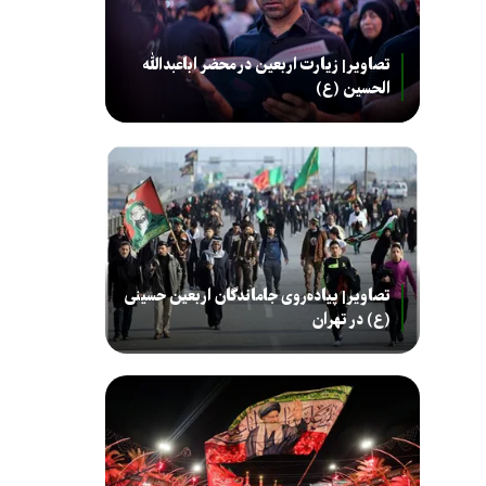
تصاویر| زیارت اربعین در محضر اباعبدالله
الحسین (ع)
تصاویر| پیاده‌روی جاماندگان اربعین حسینی
(ع) در تهران