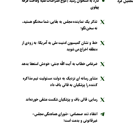
 تکمیل کرد
کارد به استخوان رسید | موج اعتراضات علیه وقاحت فرقه
پهلوی
تذکر یک نماینده مجلس به بقایی: شما سخنگو هستید،
نه سخن‌نگو!
خط و نشان کمیسیون امنیت ملی به آمریکا: به زودی از
منطقه اخراج می شوید
ضرغامی خطاب به آیت الله جنتی: خودش استعفا بدهد
مشاور رسانه ای نزدیک به دولت: مسئولیت تیم مذاکره
کننده را پزشکیان به قالی باف داد
رسایی: قالی باف و پزشکیان شکست عشقی خورده‌اند
انتقاد تند صمصامی: «شورای هماهنگی مجلس»
غیرقانونی و بدعت است!