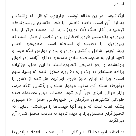
است.
ایگناتیوس در این مقاله نوشت: چارچوب توافقی که واشنگتن
به‌دنبال آن است، فاصله فاحشی با شعار «تسلیم بی‌قیدوشرط»
ترامپ در آغاز جنگ (۲۸ فوریه) دارد. این معامله فراتر از یک
پیروزی، یک مسیر خروج اضطراری برای ترامپ از جنگی است که
پیروزی‌ای را نصیب او نساخته است. محور‌های اصلی
پیش‌نویس شامل بازگشایی فوری و بدون عوارض تنگه هرمز و
تعهد ایران به عدم‌ساخت سلاح هسته‌ای به‌ازای آزادسازی اموال
بلوکه‌شده و رفع تدریجی تحریم‌هاست، با این حال، جزئیات
برنامه هسته‌ای به یک بازه ۶۰ روزه موکول شده که بسیار مبهم
است؛ چرا که ایران هنوز خروج اورانیوم غنی‌شده از کشور را
نپذیرفته است. کاخ سفید امیدوار است با بازگشایی تنگه هرمز،
بازار جهانی انرژی فوراً آرام شود. مقامات غربی معتقدند صف
طولانی کشتی‌های سرگردان در خلیج‌فارس حامل ۱۵۰ میلیون
بشکه نفت است که ورود آنها قیمت‌ها را می‌شکند؛ ادعایی که
تحلیل‌گران مستقل بازار با دیده تردید به سرعتِ محقق شدن آن
می‌نگرند.
به اعتقاد این تحلیلگر آمریکایی، ترامپ به‌دنبال انعقاد توافقی با