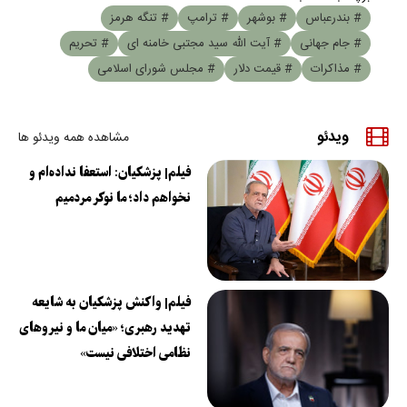
# بندرعباس
# بوشهر
# ترامپ
# تنگه هرمز
# جام جهانی
# آیت الله سید مجتبی خامنه ای
# تحریم
# مذاکرات
# قیمت دلار
# مجلس شورای اسلامی
ویدئو
مشاهده همه ویدئو ها
فیلم| پزشکیان: استعفا نداده‌ام و
نخواهم داد؛ ما نوکر مردمیم
فیلم| واکنش پزشکیان به شایعه
تهدید رهبری؛ «میان ما و نیروهای
نظامی اختلافی نیست»