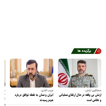
برگزیده ها
سخنگوی ارتش؛
غریب آبادی:
عضو ک
خارج
ارتش بی وقفه در حال ارتقای عملیاتی
ایران و عمان به نقطه توافق درباره
ترامپ
و دفاعی است
هرمز رسیدند
را پس