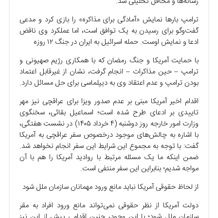
رسانه‌ها و محافل تحلیلی شد.
ترامپ بار‌ها نمایش «آمادگی برای مذاکره» را بازی کرد و مدعی
گفت‌‎وگو برای رسیدن به یک توافق است، اما عملکرد وی ناقض
ادعا و نمایش اوست. حمله اسرائیل به ایران در جنگ ۱۲ روزه
با حمایت آمریکا و جنگ رمضان که با همکاری رژیم صهیونی و
ترامپ – حین مذاکرات – انجام گرفت، نشان از غیرقابل اعتماد
بودن ترامپ و عدم اعتقاد وی به دیپلماسی برای حل مسائل دارد.
اقدام اخیر آمریکا مبنی بر عدم صدور ویزا برای عراقچی نیز مهر
تاییدی بر ادعای طرح شده است؛ اسماعیل بقائی، سخنگوی
وزارت امور خارجه روز دوشنبه (۴ خرداد ۱۴۰۵) در نشست هفتگی،
با اشاره به چالش‌های موجود درخصوص سفر عراقچی به آمریکا
گفت: با توجه به مجموع این شرایط این سفر انجام نخواهد شد.
ضمن اینکه ما یک مسئله مرتبط با روادید آمریکا را هم با آن
مواجه شدیم؛ بنابراین این سفر منتفی است.
از لحاظ حقوقی آمریکا نباید مانع ورود مهمانان سازمان ملل شود
دولت آمریکا از نظر حقوقی نمی‌تواند مانع ورود افراد به مقر
سازمان ملل شود؛ با این وجود، چنین اقدامی پیش از این نیز