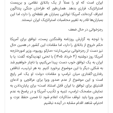
ایران است که او را عملاً از یک باتلاق نظامی و بن‌بست
استراتژیک فراری بدهد. همان‌طور که طراحان جنگی پنتاگون
اعتراف کرده‌اند، آمریکا توانایی بمباران هر نقطه‌ای را دارد، اما این
بمباران‌ها قادر به تغییر محاسبات استراتژیک ایران نیستند.
رجزخوانی در حال ضعف
با توجه به گزارش روزنامه واشنگتن پست، توافق برای آمریکا
حکم خروج از باتلاق را دارد، اما مقامات این کشور در همین حال
نیز دست از رجزخوانی برنمی‌دارند؛ «مارکو روبیو»، وزیر امورخارجه
آمریکا روز دوشنبه (۴ خرداد ۱۴۰۵) با لحنی تهدیدگونه گفت: یا با
ایران به یک توافق خوب دست پیدا می‌کنیم، یا ناچار خواهیم شد
به شکلی دیگر با این موضوع برخورد کنیم. به هر ترتیب، تناقض
رفتاری-گفتاری میان ترامپ و مقامات دولت او یک امر رایج
است و این موضوع از عدم صدور ویزا برای عراقچی و ادعای
اشتیاق برای توافق با ایران قابل استناد است؛ برای پایان‌دادن به
نمایش مضحک ترامپ، تنبیه و تأدیب آمریکا و در پاسخ به عدم
صدور ویزا باید توقف مذاکرات اعلام شود تا ضمن حفظ عزت و
احترام، شاهد اقدام مشابه در آینده نباشیم.