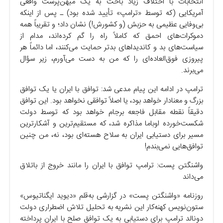
انتخابات با اختلاف زیاد باخت به یک میهن‌پرست واقعی
آمریکایی (که توسط «ترامپ» تأیید شده بود) ـ پس از اینکه
بی‌وفایی عظیمی به حزبش (و کشورش!) نشان داد؛ و تقریباً همه
دموکرات‌های احمق که کاملاً راه را گم کرده‌اند، مدام از
سیاست‌های بد و کاندیدا‌های بدتر حمایت می‌کنند، اما دائماً هر
پیروزی فوق‌العاده‌ای را که من به دست می‌آورم، زیر سؤال
می‌برند.
ترامپ در ادامه این پیام مدعی شد: توافق با ایران یا یک توافق
بزرگ و معنادار خواهد بود، یا اصلاً توافقی نخواهد بود. این توافق
دقیقاً نقطه مقابل فاجعه برجام خواهد بود که توسط دولت
شکست‌خورده اوباما مذاکره شد، که مستقیم‌ترین و آشکارترین
مسیر برای دستیابی ایران به سلاح هسته‌ای بود، نه، من چنین
توافق‌هایی نمی‌بندم!
واشنگتن پست: ترامپ توافق با ایران را مانند خروج از باتلاق
می‌داند
روزنامه «واشنگتن پست» در گزارشی به‌قلم «دیوید ایگناتیوس»
ستون‌نویس کهنه‌کار این نشریه به تحلیل تلاش اضطراری دولت
دونالد ترامپ برای دستیابی به یک توافق صلح با ایران پرداخته