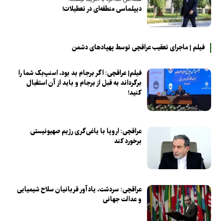
دیپلماسی منطقه‌ای در تعطیلات!
فیلم | ماجرای تعقیب عراقچی توسط پهپاد‌های دشمن
فیلم| عراقچی: اگر برجام بد بود، اسنپ‌بک شما را
برگرداند به قبل از برجام و باید از آن استقبال
کنید!
عراقچی: اروپا با یاغی‌گری رژیم صهیونیستی
برخورد کند
عراقچی: سردشت، یادآور قربانیان سلاح‌ شیمیایی
و عدالت جهانی