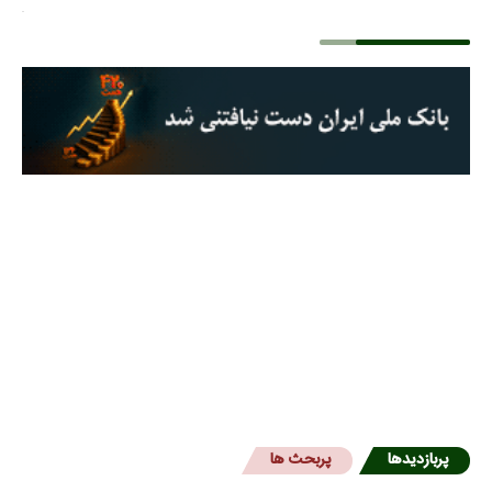
پربازدیدها
پربحث ها