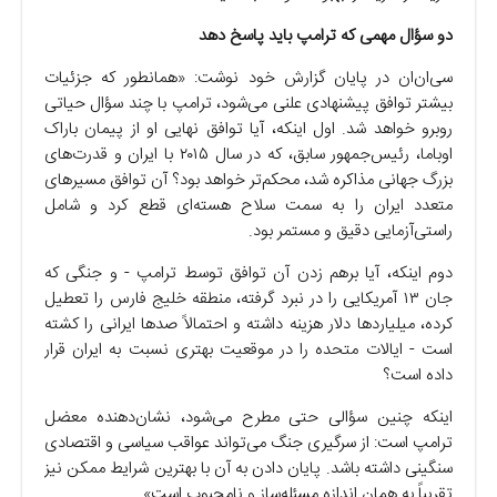
دو سؤال مهمی که ترامپ باید پاسخ دهد
سی‌ان‌ان در پایان گزارش خود نوشت: «همانطور که جزئیات
بیشتر توافق پیشنهادی علنی می‌شود، ترامپ با چند سؤال حیاتی
روبرو خواهد شد. اول اینکه، آیا توافق نهایی او از پیمان باراک
اوباما، رئیس‌جمهور سابق، که در سال ۲۰۱۵ با ایران و قدرت‌های
بزرگ جهانی مذاکره شد، محکم‌تر خواهد بود؟ آن توافق مسیرهای
متعدد ایران را به سمت سلاح هسته‌ای قطع کرد و شامل
راستی‌آزمایی دقیق و مستمر بود.
دوم اینکه، آیا برهم زدن آن توافق توسط ترامپ - و جنگی که
جان ۱۳ آمریکایی را در نبرد گرفته، منطقه خلیج فارس را تعطیل
کرده، میلیاردها دلار هزینه داشته و احتمالاً صدها ایرانی را کشته
است - ایالات متحده را در موقعیت بهتری نسبت به ایران قرار
داده است؟
اینکه چنین سؤالی حتی مطرح می‌شود، نشان‌دهنده معضل
ترامپ است: از سرگیری جنگ می‌تواند عواقب سیاسی و اقتصادی
سنگینی داشته باشد. پایان دادن به آن با بهترین شرایط ممکن نیز
تقریباً به همان اندازه مسئله‌ساز و نامحبوب است».