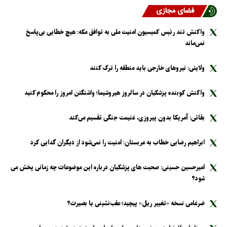
فضای مجازی
واکنش تند رئیس کمیسیون امنیت ملی به توافق مکه: هیچ خطایی بی‌پاسخ
نمی‌ماند
ولایتی: نیرو‌های خارجی باید منطقه را ترک کنند
واکنش کوبنده پزشکیان در سالروز هیروشیما؛ واشنگتن امروز را محکوم کنید
بقائی: آمریکا بدون پیروزی، غنیمت جنگی تقسیم می‌کند
ابراهیم رضایی خطاب به عربستان: امنیت را نمی‌شود از دیگران گدایی کرد
امیرحسین حسینی: صحبت های پزشکیان درباره این موضوعات چه زمانی پخش می
شود؟
ضرغامی نسخه «تغییر ریل» پیچید؛ عقب‌نشینی یا بصیرت؟