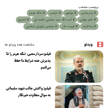
برچسب منتخب
# بندرعباس
# بوشهر
# ترامپ
# تنگه هرمز
# جام جهانی
# آیت الله سید مجتبی خامنه ای
# تحریم
# مذاکرات
# قیمت دلار
# مجلس شورای اسلامی
ویدئو
مشاهده همه ویدئو ها
فیلم| سردار محبی: تنگه هرمز را تا
پذیرش همه شرایط ما حفظ
می‌کنیم
فیلم| واکنش جالب شهید سلیمانی
به سوال متفاوت خبرنگار