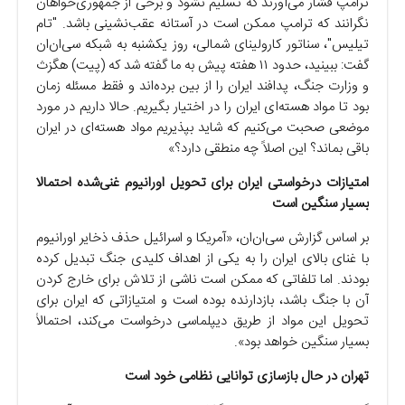
ترامپ فشار می‌آورند که تسلیم نشود و برخی از جمهوری‌خواهان
نگرانند که ترامپ ممکن است در آستانه عقب‌نشینی باشد. "تام
تیلیس"، سناتور کارولینای شمالی، روز یکشنبه به شبکه سی‌ان‌ان
گفت: ببینید، حدود ۱۱ هفته پیش به ما گفته شد که (پیت) هگزث
و وزارت جنگ، پدافند ایران را از بین برده‌اند و فقط مسئله زمان
بود تا مواد هسته‌ای ایران را در اختیار بگیریم. حالا داریم در مورد
موضعی صحبت می‌کنیم که شاید بپذیریم مواد هسته‌ای در ایران
باقی بماند؟ این اصلاً چه منطقی دارد؟»
امتیازات درخواستی ایران برای تحویل اورانیوم غنی‌شده احتمالا
بسیار سنگین است
بر اساس گزارش سی‌ان‌ان، «آمریکا و اسرائیل حذف ذخایر اورانیوم
با غنای بالای ایران را به یکی از اهداف کلیدی جنگ تبدیل کرده
بودند. اما تلفاتی که ممکن است ناشی از تلاش برای خارج کردن
آن با جنگ باشد، بازدارنده بوده است و امتیازاتی که ایران برای
تحویل این مواد از طریق دیپلماسی درخواست می‌کند، احتمالاً
بسیار سنگین خواهد بود».
تهران در حال بازسازی توانایی نظامی خود است