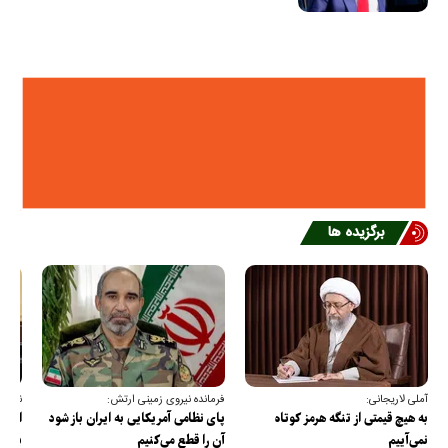
برگزیده ها
آملی لاریجانی:
فرمانده نیروی زمینی ارتش:
نقدعل
به هیچ قیمتی از تنگه هرمز کوتاه
پای نظامی آمریکایی به ایران باز شود
از مذ
نمی‌آییم
آن را قطع می‌کنیم
برس!