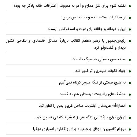
نقشه شوم برای قتل مداح و آمر به معروف | اعترافات خانم بلاگر چه بود؟
از مذاکرات استعفا بده و به مجلس برس!
ایران مردانه و جانانه پای عزت و استقلالش ایستاد
رئیس‌جمهور با رهبر معظم انقلاب دربارهٔ مسائل اقتصادی و نظامی کشور
دیدار و گفت‌و‌گو کرد
سیدحسن خمینی به سوگ نشست
جواد نکونام سرمربی تراکتور شد
به هیچ قیمتی از تنگه هرمز کوتاه نمی‌آییم
موشک‌های پاتریوت عربستان هم ته‌ کشید
انصارالله: عربستان اینترنت ساحل غربی یمن را قطع کرد
تهران برای بازگشایی تنگه هرمز ۵ شرط کلیدی تعیین کرد
برجام کاسپین؛ «وفاق برجامی» برای واگذاری امتیازی دیگر!