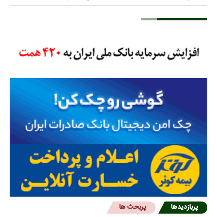
پربازدیدها
پربحث ها