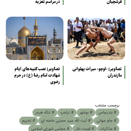
فرشچیان
در مراسم تعزیه
تصاویر| «لوچو» میراث پهلوانی
تصاویر| نصب کتیبه‌های ایام
مازندران
شهادت امام رضا (ع) در حرم
رضوی
برچسب منتخب
# بندرعباس
# بوشهر
# ترامپ
# تنگه هرمز
# جام جهانی
# آیت الله سید مجتبی خامنه ای
# تحریم
# مذاکرات
# قیمت دلار
# مجلس شورای اسلامی