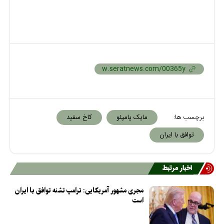
برچسب ها:
مایک پامپئو
کاخ سفید
توافق با ایران
اخبار مرتبط
مجری مشهور آمریکایی: ترامپ تشنه توافق با ایران
است