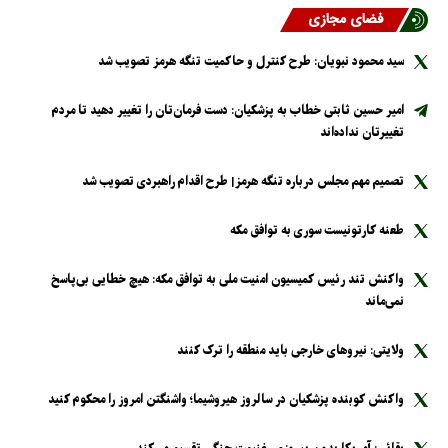
فضای مجازی
سید محمود نبویان: طرح کنترل و حاکمیت تنگه هرمز تصویب شد
امیر حسین ثابتی خطاب به پزشکیان: دست فرمان‌تان را تغییر دهید تا مردم
تغییرتان نداده‌اند
تصمیم مهم مجلس درباره تنگه هرمز| طرح اقدام راهبردی تصویب شد
طعنه کارتونیست سوری به توافق مکه
واکنش تند رئیس کمیسیون امنیت ملی به توافق مکه: هیچ خطایی بی‌پاسخ
نمی‌ماند
ولایتی: نیرو‌های خارجی باید منطقه را ترک کنند
واکنش کوبنده پزشکیان در سالروز هیروشیما؛ واشنگتن امروز را محکوم کنید