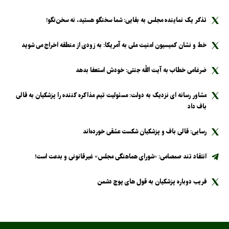
تذکر یک نماینده مجلس به بقایی: شما سخنگو هستید، نه سخن‌نگو!
خط و نشان کمیسیون امنیت ملی به آمریکا: به زودی از منطقه اخراج می شوید
ضرغامی خطاب به آیت الله جنتی: خودش استعفا بدهد
مشاور رسانه ای نزدیک به دولت: مسئولیت تیم مذاکره کننده را پزشکیان به قالی
باف داد
رسایی: قالی باف و پزشکیان شکست عشقی خورده‌اند
انتقاد تند صمصامی: «شورای هماهنگی مجلس» غیرقانونی و بدعت است!
فریب دوباره پزشکیان به قول های پوچ دشمن