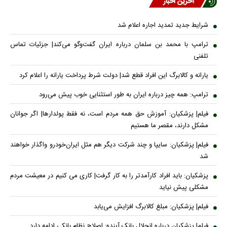
آخرین اخبار
شرایط جدید تمدید اجاره اعلام شد
ترامپ با محمد بن سلمان درباره ایران گفت‌وگو می‌کند| جزئیات تماس
تلفنی
یارانه و کالابرگ این افراد قطع شد| دولت شرط پرداخت یارانه را اعلام کرد
ترامپ: همه چیز درباره ایران به طور استثنایی خوب پیش می‌رود
فیلم| پزشکیان: آموزش حق همه مردم است، نه فقط پولدارها| اگر جوانان
مشکل دارند، مقصر ما هستیم
فیلم| پزشکیان: سایپا و چند شرکت دیگر هم مثل ایران‌خودرو واگذار خواهند
شد
پزشکیان: باید افراد کارآمدتر را به کار گرفت| کاری می کنیم در معیشت مردم
مشکلی پیش نیاید
فیلم| پزشکیان: مبلغ کالابرگ افزایش می‌یابد
فیلم| پزشکیان درباره انحلال بانک آینده: اصلاح نظام بانکی ادامه دارد