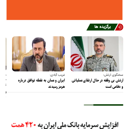
برگزیده ها
سخنگوی ارتش؛
غریب آبادی:
عضو ک
خارج
ارتش بی وقفه در حال ارتقای عملیاتی
ایران و عمان به نقطه توافق درباره
ترامپ
و دفاعی است
هرمز رسیدند
را پس