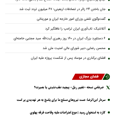
جان باختن ۲۴ زائر در تصادفات اربعینی؛ ۶۷ میلیون تردد ثبت شد
گفت‌وگوی تلفنی وزرای امور خارجه ایران و موریتانی
آتلانتیک: تاب‌آوری ایران ترامپ را غافلگیر کرد
۶ دستاورد بزرگ ایران در ۱۶۰ روز رهبری آیت‌الله سید مجتبی خامنه‌ای
محسن رضایی دبیر شورای عالی امنیت ملی شد
افشای برکناری در موساد پس از شکست پروژه علیه ایران
فضای مجازی
ضرغامی نسخه «تغییر ریل» پیچید؛ عقب‌نشینی یا بصیرت؟
سردار ابن‌الرضا: دست نیرو‌های مسلح ما برای پاسخ به هر تهدیدی پر است
کارد به استخوان رسید | موج اعتراضات علیه وقاحت فرقه پهلوی