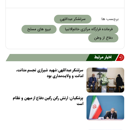
برچسب ها:
سرلشکر عبداللهی
فرمانده قرارگاه مرکزی خاتم‌الانبیا
نیرو های مسلح
دفاع از وطن
اخبار مرتبط
سرلشکر عبداللهی:شهید شیرازی تجسم متانت،
امانت و ولایت‌مداری بود
پزشکیان: ارتش رکن رکین دفاع از میهن و نظام
است