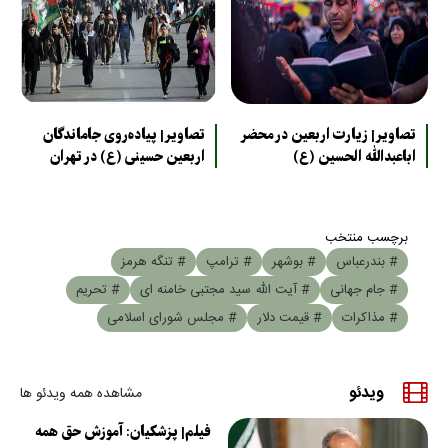
تصاویر| زیارت اربعین در محضر
تصاویر| پیاده‌روی جاماندگان
اباعبدالله الحسین (ع)
اربعین حسینی (ع) در تهران
برچسب منتخب
# بندرعباس
# بوشهر
# ترامپ
# تنگه هرمز
# جام جهانی
# آیت الله سید مجتبی خامنه ای
# تحریم
# مذاکرات
# قیمت دلار
# مجلس شورای اسلامی
ویدئو
مشاهده همه ویدئو ها
فیلم| پزشکیان: آموزش حق همه