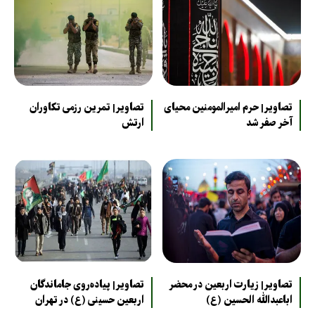
تصاویر| حرم امیرالمومنین محیای
تصاویر| تمرین رزمی تکاوران
آخر صفر شد
ارتش
تصاویر| زیارت اربعین در محضر
تصاویر| پیاده‌روی جاماندگان
اباعبدالله الحسین (ع)
اربعین حسینی (ع) در تهران