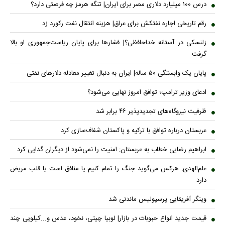
درس ۱۰۰ میلیارد دلاری مصر برای ایران| تنگه هرمز چه فرصتی دارد؟
رقم تاریخی اجاره نفتکش برای عراق| هزینه انتقال نفت رکورد زد
زلنسکی در آستانه خداحافظی؟| فشارها برای پایان ریاست‌جمهوری او بالا
گرفت
پایان یک وابستگی ۵۰ ساله| ایران به دنبال تغییر معادله دلارهای نفتی
ادعای وزیر ترامپ؛ توافق امروز نهایی می‌شود؟
ظرفیت نیروگاه‌های تجدیدپذیر ۴۶ برابر شد
عربستان درباره توافق با ترکیه و پاکستان شفاف‌سازی کرد
ابراهیم رضایی خطاب به عربستان: امنیت را نمی‌شود از دیگران گدایی کرد
علم‌الهدی: هرکس می‌گوید جنگ را تمام کنیم یا منافق است یا قلب مریض
دارد
وینگر آفریقایی پرسپولیس ماندنی شد
قیمت جدید انواع حبوبات در بازار| لوبیا چیتی، نخود، عدس و...کیلویی چند