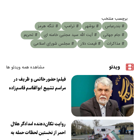
برچسب منتخب
# بندرعباس
# بوشهر
# ترامپ
# تنگه هرمز
# جام جهانی
# آیت الله سید مجتبی خامنه ای
# تحریم
# مذاکرات
# قیمت دلار
# مجلس شورای اسلامی
ویدئو
مشاهده همه ویدئو ها
فیلم| حضور خاتمی و ظریف در
مراسم تشییع ابوالقاسم قاسم‌زاده
روایت تکان‌دهنده امدادگر هلال
احمر از نخستین لحظات حمله به