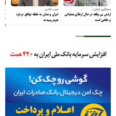
سخنگوی ارتش؛
غریب آبادی:
عضو ک
خارج
ارتش بی وقفه در حال ارتقای عملیاتی
ایران و عمان به نقطه توافق درباره
ترامپ
و دفاعی است
هرمز رسیدند
را پس