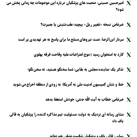
امیرحسین حسینی: صحبت های پزشکیان درباره این موضوعات چه زمانی پخش می
شود؟
ضرغامی نسخه «تغییر ریل» پیچید؛ عقب‌نشینی یا بصیرت؟
سردار ابن‌الرضا: دست نیرو‌های مسلح ما برای پاسخ به هر تهدیدی پر است
کارد به استخوان رسید | موج اعتراضات علیه وقاحت فرقه پهلوی
تذکر یک نماینده مجلس به بقایی: شما سخنگو هستید، نه سخن‌نگو!
خط و نشان کمیسیون امنیت ملی به آمریکا: به زودی از منطقه اخراج می شوید
ضرغامی خطاب به آیت الله جنتی: خودش استعفا بدهد
مشاور رسانه ای نزدیک به دولت: مسئولیت تیم مذاکره کننده را پزشکیان به قالی
باف داد
رسایی: قالی باف و پزشکیان شکست عشقی خورده‌اند