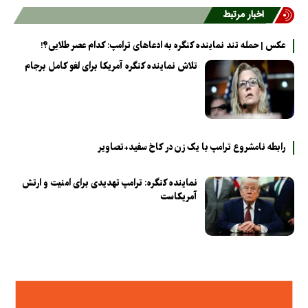
اخبار مرتبط
عکس | حمله تند نماینده کنگره به ادعاهای ترامپ: کدام عصر طلایی؟!
تلاش نماینده کنگره آمریکا برای لغو کامل برجام
رابطه نامشروع ترامپ با یک زن در کاخ سفید+تصاویر
نماینده کنگره: ترامپ تهدیدی برای امنیت و ارتش
آمریکاست