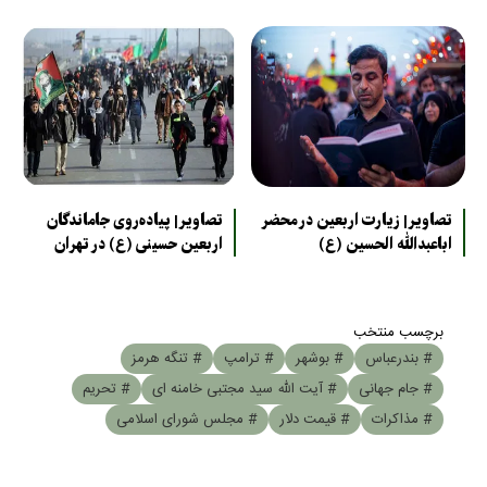
تصاویر| زیارت اربعین در محضر
تصاویر| پیاده‌روی جاماندگان
اباعبدالله الحسین (ع)
اربعین حسینی (ع) در تهران
برچسب منتخب
# بندرعباس
# بوشهر
# ترامپ
# تنگه هرمز
# جام جهانی
# آیت الله سید مجتبی خامنه ای
# تحریم
# مذاکرات
# قیمت دلار
# مجلس شورای اسلامی