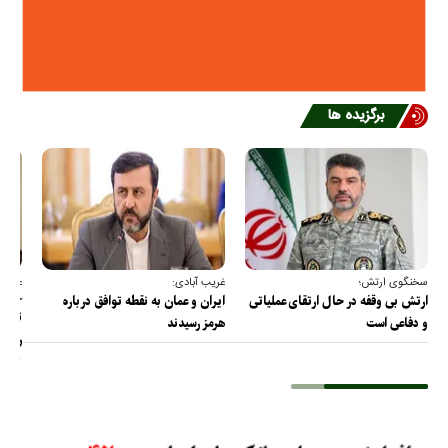
برگزیده ها
سخنگوی ارتش؛
غریب آبادی:
عضو ک
خارج
ارتش بی وقفه در حال ارتقای عملیاتی
ایران و عمان به نقطه توافق درباره
ترامپ
و دفاعی است
هرمز رسیدند
را پس