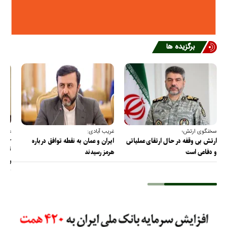
برگزیده ها
سخنگوی ارتش؛
غریب آبادی:
عضو ک
خارج
ارتش بی وقفه در حال ارتقای عملیاتی
ایران و عمان به نقطه توافق درباره
ترامپ
و دفاعی است
هرمز رسیدند
را پس