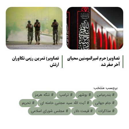
تصاویر| حرم امیرالمومنین محیای
تصاویر| تمرین رزمی تکاوران
آخر صفر شد
ارتش
برچسب منتخب
# بندرعباس
# بوشهر
# ترامپ
# تنگه هرمز
# جام جهانی
# آیت الله سید مجتبی خامنه ای
# تحریم
# مذاکرات
# قیمت دلار
# مجلس شورای اسلامی