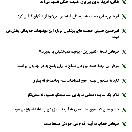
بقائی: آمریکا بدون پیروزی، غنیمت جنگی تقسیم می‌کند
ابراهیم رضایی خطاب به عربستان: امنیت را نمی‌شود از دیگران گدایی کرد
امیرحسین حسینی: صحبت های پزشکیان درباره این موضوعات چه زمانی پخش می
شود؟
ضرغامی نسخه «تغییر ریل» پیچید؛ عقب‌نشینی یا بصیرت؟
سردار ابن‌الرضا: دست نیرو‌های مسلح ما برای پاسخ به هر تهدیدی پر است
کارد به استخوان رسید | موج اعتراضات علیه وقاحت فرقه پهلوی
تذکر یک نماینده مجلس به بقایی: شما سخنگو هستید، نه سخن‌نگو!
خط و نشان کمیسیون امنیت ملی به آمریکا: به زودی از منطقه اخراج می شوید
ضرغامی خطاب به آیت الله جنتی: خودش استعفا بدهد