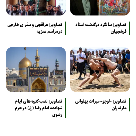
تصاویر| سالگرد درگذشت استاد
تصاویر| عراقچی و سفرای خارجی
فرشچیان
در مراسم تعزیه
تصاویر| «لوچو» میراث پهلوانی
تصاویر| نصب کتیبه‌های ایام
مازندران
شهادت امام رضا (ع) در حرم
رضوی