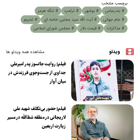
برچسب منتخب
# بندرعباس
# بوشهر
# ترامپ
# تنگه هرمز
# جام جهانی
# آیت الله سید مجتبی خامنه ای
# تحریم
# مذاکرات
# قیمت دلار
# مجلس شورای اسلامی
ویدئو
مشاهده همه ویدئو ها
فیلم| روایت جانسوز پدر امیرعلی
جداوی از جست‌وجوی فرزندش در
میان آوار
فیلم| حضور بی‌تکلف شهید علی
لاریجانی در منطقه شط‌الله در مسیر
زیارت اربعین