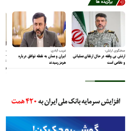
برگزیده ها
سخنگوی ارتش؛
غریب آبادی:
عضو ک
خارج
ارتش بی وقفه در حال ارتقای عملیاتی
ایران و عمان به نقطه توافق درباره
ترامپ
و دفاعی است
هرمز رسیدند
را پس