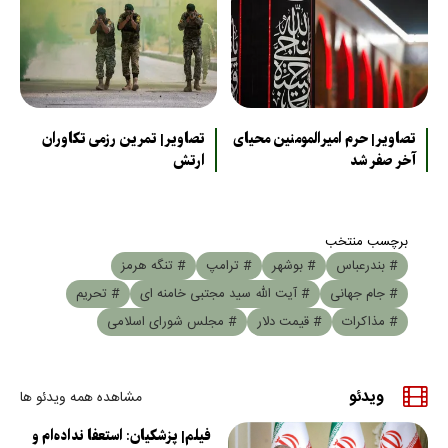
تصاویر| حرم امیرالمومنین محیای
تصاویر| تمرین رزمی تکاوران
آخر صفر شد
ارتش
برچسب منتخب
# بندرعباس
# بوشهر
# ترامپ
# تنگه هرمز
# جام جهانی
# آیت الله سید مجتبی خامنه ای
# تحریم
# مذاکرات
# قیمت دلار
# مجلس شورای اسلامی
ویدئو
مشاهده همه ویدئو ها
فیلم| پزشکیان: استعفا نداده‌ام و