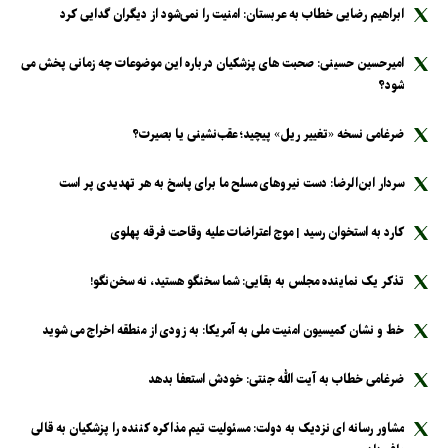
ابراهیم رضایی خطاب به عربستان: امنیت را نمی‌شود از دیگران گدایی کرد
امیرحسین حسینی: صحبت های پزشکیان درباره این موضوعات چه زمانی پخش می
شود؟
ضرغامی نسخه «تغییر ریل» پیچید؛ عقب‌نشینی یا بصیرت؟
سردار ابن‌الرضا: دست نیرو‌های مسلح ما برای پاسخ به هر تهدیدی پر است
کارد به استخوان رسید | موج اعتراضات علیه وقاحت فرقه پهلوی
تذکر یک نماینده مجلس به بقایی: شما سخنگو هستید، نه سخن‌نگو!
خط و نشان کمیسیون امنیت ملی به آمریکا: به زودی از منطقه اخراج می شوید
ضرغامی خطاب به آیت الله جنتی: خودش استعفا بدهد
مشاور رسانه ای نزدیک به دولت: مسئولیت تیم مذاکره کننده را پزشکیان به قالی