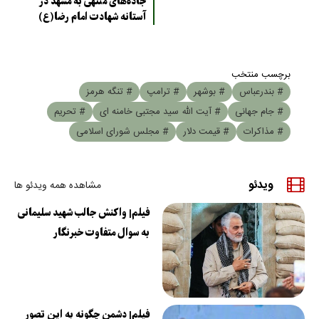
جاده‌های منتهی به مشهد در
آستانه شهادت امام رضا(ع)
برچسب منتخب
# بندرعباس
# بوشهر
# ترامپ
# تنگه هرمز
# جام جهانی
# آیت الله سید مجتبی خامنه ای
# تحریم
# مذاکرات
# قیمت دلار
# مجلس شورای اسلامی
ویدئو
مشاهده همه ویدئو ها
فیلم| واکنش جالب شهید سلیمانی
به سوال متفاوت خبرنگار
فیلم| دشمن چگونه به این تصور