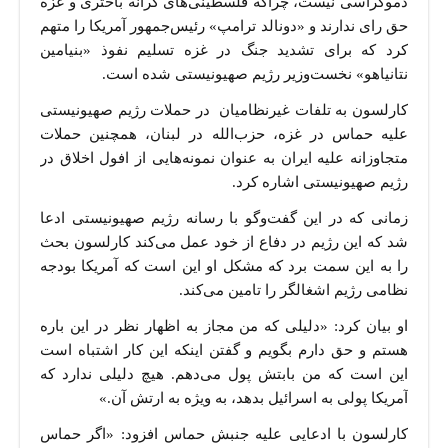
دموکراسی نیست، چراکه فلسطینی‌های کرانه باختری و غزه
حق رای ندارند و «دونالد ترامپ» رئیس‌جمهور آمریکا را متهم
کرد که برای تشدید جنگ در غزه تسلیم نفوذ «بنیامین
نتانیاهو» نخست‌وزیر رژیم صهیونیستی شده است.
کارلسون به تلفات غیرنظامیان در حملات رژیم صهیونیستی
علیه حماس در غزه، حزب‌الله در لبنان، همچنین حملات
متجاوزانه علیه ایران به عنوان نمونه‌هایی از افول اخلاق در
رژیم صهیونیستی اشاره کرد.
زمانی که در این گفت‌وگو با رسانه رژیم صهیونیستی ادعا
شد که این رژیم در دفاع از خود عمل می‌کند کارلسون بحث
را به این سمت برد که مشکل او این است که آمریکا بودجه
نظامی رژیم اشغالگر را تامین می‌کند.
او بیان کرد: «دلیلی که من مجاز به اظهار نظر در این باره
هستم و حق دارم بگویم و گفتن اینکه این کار اشتباه است
این است که من بابتش پول می‌دهم. هیچ دلیلی ندارد که
آمریکا پولی به اسرائیل بدهد، به ویژه به ارتش آن.»
کارلسون با ادعایی علیه جنبش حماس افزود: «اگر حماس