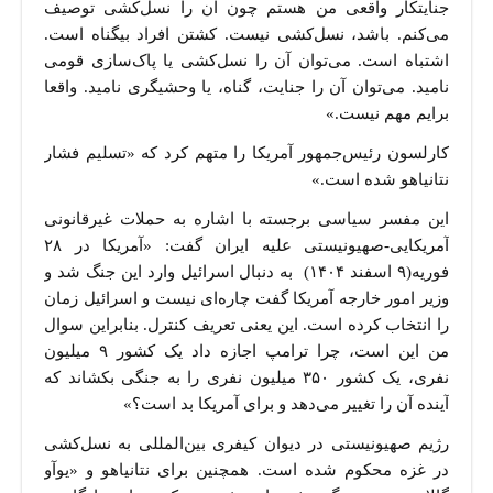
جنایتکار واقعی من هستم چون آن را نسل‌کشی توصیف
می‌کنم. باشد، نسل‌کشی نیست. کشتن افراد بیگناه است.
اشتباه است. می‌توان آن را نسل‌کشی یا پاک‌سازی قومی
نامید. می‌توان آن را جنایت، گناه، یا وحشیگری نامید. واقعا
برایم مهم نیست.»
کارلسون رئیس‌جمهور آمریکا را متهم کرد که «تسلیم فشار
نتانیاهو شده است.»
این مفسر سیاسی برجسته با اشاره به حملات غیرقانونی
آمریکایی-صهیونیستی علیه ایران گفت: «آمریکا در ۲۸
فوریه(۹ اسفند ۱۴۰۴) به دنبال اسرائیل وارد این جنگ شد و
وزیر امور خارجه آمریکا گفت چاره‌ای نیست و اسرائیل زمان
را انتخاب کرده است. این یعنی تعریف کنترل. بنابراین سوال
من این است، چرا ترامپ اجازه داد یک کشور ۹ میلیون
نفری، یک کشور ۳۵۰ میلیون نفری را به جنگی بکشاند که
آینده آن را تغییر می‌دهد و برای آمریکا بد است؟»
رژیم صهیونیستی در دیوان کیفری بین‌المللی به نسل‌کشی
در غزه محکوم شده است. همچنین برای نتانیاهو و «یوآو