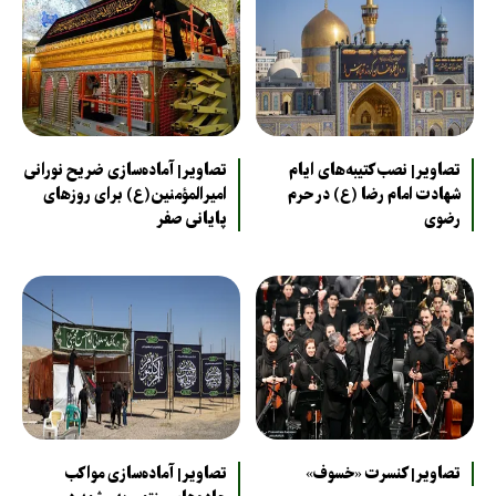
تصاویر| نصب کتیبه‌های ایام
تصاویر| آماده‌سازی ضریح نورانی
شهادت امام رضا (ع) در حرم
امیرالمؤمنین(ع) برای روزهای
رضوی
پایانی صفر
تصاویر| کنسرت «خسوف»
تصاویر| آماده‌سازی مواکب