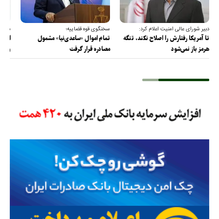
دبیر شورای عالی امنیت اعلام کرد:
سخنگوی قوه قضاییه؛
سخنگ
تا آمریکا رفتارش را اصلاح نکند، تنگه
تمام اموال «ساعدی‌نیا» مشمول
ارتش 
هرمز باز نمی‌شود
مصادره قرار گرفت
و دف