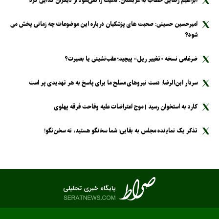
ابراهیم رضایی خطاب به عربستان: امنیت را نمی‌شود از دیگران گدایی کرد
امیرحسین حسینی: صحبت های پزشکیان درباره این موضوعات چه زمانی پخش می
شود؟
ضرغامی نسخه «تغییر ریل» پیچید؛ عقب‌نشینی یا بصیرت؟
سردار ابن‌الرضا: دست نیرو‌های مسلح ما برای پاسخ به هر تهدیدی پر است
کارد به استخوان رسید | موج اعتراضات علیه وقاحت فرقه پهلوی
تذکر یک نماینده مجلس به بقایی: شما سخنگو هستید، نه سخن‌نگو!